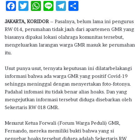
F
T
W
Li
T
S
ac
w
h
n
el
h
JAKARTA, KORIDOR
– Pasalnya, belum lama ini pengurus
e
it
at
e
e
ar
RW 014, perumahan tidak jauh dari apartemen GMR yang
b
te
s
g
e
biasanya dipakai lokasi olahraga komunitas tersebut,
o
r
A
ra
mengeluarkan larangan warga GMR masuk ke perumahan
itu.
o
p
m
k
p
Usut punya usut, ternyata keputusan ini dilatarbelakangi
informasi bahwa ada warga GMR yang positif Covid-19
sehingga meninggal dengan menyertakan foto-fotonya.
Padahal infomasi itu tidak benar alias hoaks. Dan yang
mengejutkan informasi tersebut diduga disebarkan oleh
Sekertaris RW 018 GMR.
Menurut Ketua Forwali (Forum Warga Peduli) GMR,
Fernando, mereka memiliki bukti bahwa yang si
penyebar hoaks tersebut diduga adalah Sekertaris RW