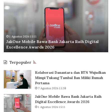
t
a
d
r
k
o
a
O
o
o
n
I
r
e
n
d
M
d
i
o
o
1 Agustus 2026 15:11
n
JakOne Mobile Bawa Bank Jakarta Raih Digital
b
n
a
Excellence Awards 2026
i
e
r
l
s
y
e
i
Terpopuler
B
a
a
P
Kolaborasi Danantara dan BTN Wujudkan
w
e
Mimpi Tukang Tambal Ban Miliki Rumah
a
r
Pertama
B
l
7 Agustus 2026 15:38
a
u
n
a
JakOne Mobile Bawa Bank Jakarta Raih
k
s
Digital Excellence Awards 2026
J
K
1 Agustus 2026 15:11
a
a