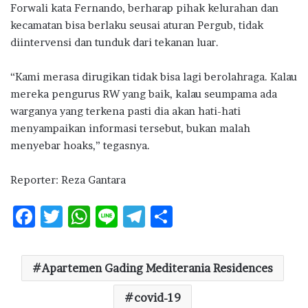
Forwali kata Fernando, berharap pihak kelurahan dan
kecamatan bisa berlaku seusai aturan Pergub, tidak
diintervensi dan tunduk dari tekanan luar.
“Kami merasa dirugikan tidak bisa lagi berolahraga. Kalau
mereka pengurus RW yang baik, kalau seumpama ada
warganya yang terkena pasti dia akan hati-hati
menyampaikan informasi tersebut, bukan malah
menyebar hoaks,” tegasnya.
Reporter: Reza Gantara
F
T
W
Li
T
S
ac
w
h
n
el
h
e
it
at
e
e
ar
Apartemen Gading Mediterania Residences
b
te
s
g
e
o
r
A
covid-19
ra