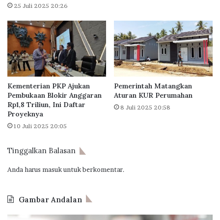
n
p
25 Juli 2025 20:26
k
e
o
r
n
t
s
i
i
B
s
u
t
t
Kementerian PKP Ajukan
Pemerintah Matangkan
e
u
Pembukaan Blokir Anggaran
Aturan KUR Perumahan
n
h
Rp1,8 Triliun, Ini Daftar
8 Juli 2025 20:58
K
Proyeknya
e
10 Juli 2025 20:05
b
i
j
Tinggalkan Balasan
a
Anda harus
masuk
untuk berkomentar.
k
a
n
Gambar Andalan
E
x
J
O