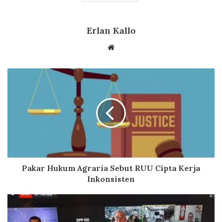
o
p
m
k
p
Erlan Kallo
We
bsi
te
P
a
k
a
r
H
u
k
u
m
Pakar Hukum Agraria Sebut RUU Cipta Kerja
A
Inkonsisten
g
r
R
a
E
r
I