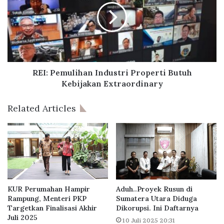
i
:
a
P
S
e
e
m
b
u
u
l
t
i
REI: Pemulihan Industri Properti Butuh
R
h
Kebijakan Extraordinary
U
a
U
n
Related Articles
C
I
i
n
p
d
t
u
a
s
K
t
e
r
r
i
KUR Perumahan Hampir
Aduh..Proyek Rusun di
j
P
Rampung, Menteri PKP
Sumatera Utara Diduga
a
Targetkan Finalisasi Akhir
Dikorupsi. Ini Daftarnya
r
Juli 2025
I
o
10 Juli 2025 20:31