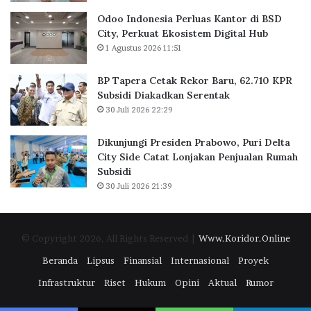
k
n
Odoo Indonesia Perluas Kantor di BSD
a
t
City, Perkuat Ekosistem Digital Hub
r
o
1 Agustus 2026 11:51
t
r
a
d
BP Tapera Cetak Rekor Baru, 62.710 KPR
R
i
Subsidi Diakadkan Serentak
a
B
30 Juli 2026 22:29
i
S
h
D
D
C
Dikunjungi Presiden Prabowo, Puri Delta
i
i
City Side Catat Lonjakan Penjualan Rumah
g
t
Subsidi
i
y
30 Juli 2026 21:39
t
,
a
P
l
e
© Copyright 2026, All Rights Reserved |
Www.Koridor.Online
E
r
x
k
Beranda
Lipsus
Finansial
Internasional
Proyek
c
u
Infrastruktur
Riset
Hukum
Opini
Aktual
Rumor
e
a
l
t