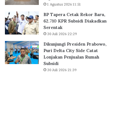
a
1 Agustus 2026 11:51
B
i
S
BP Tapera Cetak Rekor Baru,
h
D
62.710 KPR Subsidi Diakadkan
D
C
Serentak
i
i
30 Juli 2026 22:29
g
t
i
y
Dikunjungi Presiden Prabowo,
t
,
Puri Delta City Side Catat
a
P
Lonjakan Penjualan Rumah
l
e
Subsidi
E
r
30 Juli 2026 21:39
x
k
c
u
e
a
l
t
l
E
e
k
n
o
c
s
e
i
A
s