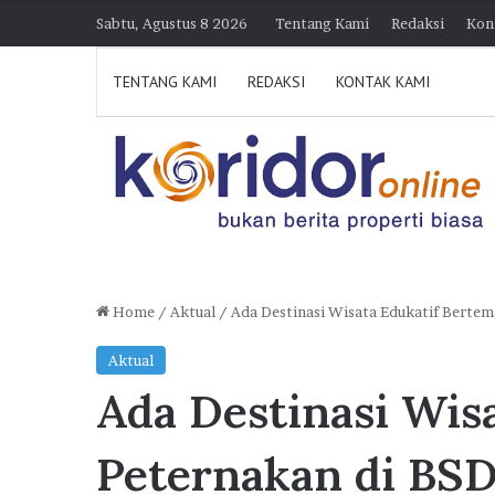
Sabtu, Agustus 8 2026
Tentang Kami
Redaksi
Kon
TENTANG KAMI
REDAKSI
KONTAK KAMI
Home
/
Aktual
/
Ada Destinasi Wisata Edukatif Bertem
D
Aktual
i
Ada Destinasi Wis
k
u
n
Peternakan di BSD
j
30 Juli 2026 21:39