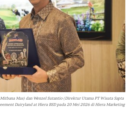
u
d
k
a
n
M
i
m
p
i
T
u
k
a
n
r Mitbana Mas) dan Wenzel Sutantio (Direktur Utama PT Wisata Sapta
g
ement Dairyland at Hiera BSD pada 20 Mei 2026 di Hiera Marketing
T
a
m
b
a