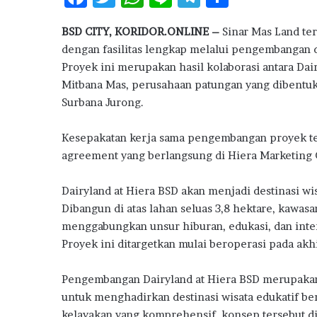
o
ac
w
h
n
el
h
n
BSD CITY, KORIDOR.ONLINE –
Sinar Mas Land te
e
it
at
e
e
ar
j
dengan fasilitas lengkap melalui pengembangan de
a
b
te
s
g
e
k
Proyek ini merupakan hasil kolaborasi antara Dai
o
r
A
ra
a
Mitbana Mas, perusahaan patungan yang dibentuk 
n
Surbana Jurong.
o
p
m
P
k
p
e
Kesepakatan kerja sama pengembangan proyek te
n
j
agreement yang berlangsung di Hiera Marketing G
u
a
Dairyland at Hiera BSD akan menjadi destinasi w
l
Dibangun di atas lahan seluas 3,8 hektare, kawasa
a
menggabungkan unsur hiburan, edukasi, dan inter
n
Proyek ini ditargetkan mulai beroperasi pada akh
R
u
m
Pengembangan Dairyland at Hiera BSD merupakan 
a
untuk menghadirkan destinasi wisata edukatif ber
h
kelayakan yang komprehensif, konsep tersebut di