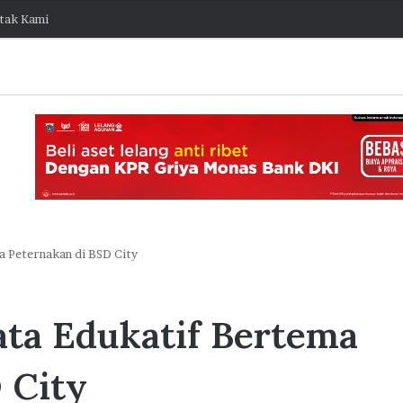
tak Kami
a Peternakan di BSD City
K
o
ata Edukatif Bertema
l
a
b
 City
o
7 Agustus 2026 15:38