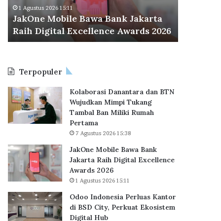
M
d
Odoo Ind
1 Agustus 2026 15:11
o
o
JakOne Mobile Bawa Bank Jakarta
BSD City
b
n
Raih Digital Excellence Awards 2026
Hub
i
e
l
s
e
i
B
a
Terpopuler
a
P
w
e
Kolaborasi Danantara dan BTN
a
r
Wujudkan Mimpi Tukang
B
l
Tambal Ban Miliki Rumah
a
u
Pertama
n
a
7 Agustus 2026 15:38
k
s
J
K
JakOne Mobile Bawa Bank
a
a
Jakarta Raih Digital Excellence
k
n
Awards 2026
a
t
1 Agustus 2026 15:11
r
o
Odoo Indonesia Perluas Kantor
t
r
di BSD City, Perkuat Ekosistem
a
d
Digital Hub
R
i