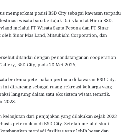
l
B
rus memperkuat posisi BSD City sebagai kawasan terpadu
a
stinasi wisata baru bertajuk Dairyland at Hiera BSD.
n
M
ryland melalui PT Wisata Sapta Pesona dan PT Sinar
i
oleh Sinar Mas Land, Mitsubishi Corporation, dan
l
i
k
rsebut ditandai dengan penandatanganan cooperation
i
R
allery, BSD City, pada 20 Mei 2026.
u
m
isata bertema peternakan pertama di kawasan BSD City.
a
n ini dirancang sebagai ruang rekreasi keluarga yang
h
aksi langsung dalam satu ekosistem wisata tematik.
P
ir 2028.
e
r
t
kelanjutan dari penjajakan yang dilakukan sejak 2023
a
basis peternakan di BSD City. Setelah melalui studi
m
kembangkan menjadi fasilitas yang lebih besar dan