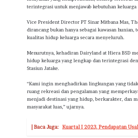
S
terintegrasi untuk menjawab kebutuhan keluarga
u
b
s
Vice President Director PT Sinar Mitbana Mas, 
i
dirancang bukan hanya sebagai kawasan hunian,
d
kualitas hidup keluarga secara menyeluruh.
i
Menurutnya, kehadiran Dairyland at Hiera BSD m
hidup keluarga yang lengkap dan terintegrasi d
Stasiun Jatake.
“Kami ingin menghadirkan lingkungan yang tidak 
ruang rekreasi dan pengalaman yang memperkaya 
menjadi destinasi yang hidup, berkarakter, dan
masyarakat luas,” ujarnya.
| Baca Juga:
Kuartal I 2023, Pendapatan Usa