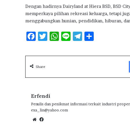
Dengan hadirnya Dairyland at Hiera BSD, BSD Cit
memperkaya pilihan rekreasi keluarga, tetapi ju
menggabungkan hunian, pendidikan, hiburan, dan
F
T
W
Li
T
S
ac
w
h
n
el
h
e
it
at
e
e
ar
b
te
s
g
e
Share
o
r
A
ra
o
p
m
k
p
Erfendi
Penulis dan penikmat informasi terkait industri proper
exa_lin@yahoo.com
We
Fa
bsi
ce