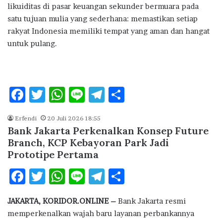
likuiditas di pasar keuangan sekunder bermuara pada
satu tujuan mulia yang sederhana: memastikan setiap
rakyat Indonesia memiliki tempat yang aman dan hangat
untuk pulang.
F
T
W
Li
T
S
ac
w
h
n
el
h
Erfendi
20 Juli 2026 18:55
e
it
at
e
e
ar
Bank Jakarta Perkenalkan Konsep Future
b
te
s
g
e
Branch, KCP Kebayoran Park Jadi
Prototipe Pertama
o
r
A
ra
o
p
m
F
T
W
Li
T
S
k
p
ac
w
h
n
el
h
JAKARTA, KORIDOR.ONLINE –
Bank Jakarta
resmi
e
it
at
e
e
ar
memperkenalkan wajah baru layanan perbankannya