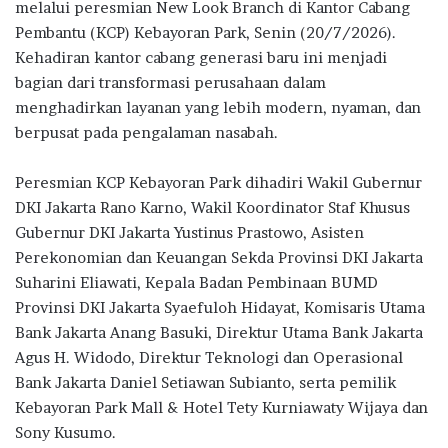
b
te
s
g
e
melalui peresmian New Look Branch di Kantor Cabang
o
r
A
ra
Pembantu (KCP)
Kebayoran Park
, Senin (20/7/2026).
Kehadiran kantor cabang generasi baru ini menjadi
o
p
m
bagian dari transformasi perusahaan dalam
k
p
menghadirkan layanan yang lebih modern, nyaman, dan
berpusat pada pengalaman nasabah.
Peresmian KCP Kebayoran Park dihadiri Wakil Gubernur
DKI Jakarta
Rano Karno
, Wakil Koordinator Staf Khusus
Gubernur DKI Jakarta
Yustinus Prastowo
, Asisten
Perekonomian dan Keuangan Sekda Provinsi DKI Jakarta
Suharini Eliawati
, Kepala Badan Pembinaan BUMD
Provinsi DKI Jakarta Syaefuloh Hidayat, Komisaris Utama
Bank Jakarta Anang Basuki, Direktur Utama Bank Jakarta
Agus H. Widodo, Direktur Teknologi dan Operasional
Bank Jakarta Daniel Setiawan Subianto, serta pemilik
Kebayoran Park Mall & Hotel
Tety Kurniawaty Wijaya
dan
Sony Kusumo
.