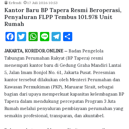
Erfendi
17 Juli 2026 10:53
e
it
at
e
e
ar
Kantor Baru BP Tapera Resmi Beroperasi,
b
te
s
g
e
Penyaluran FLPP Tembus 101.978 Unit
Rumah
o
r
A
ra
o
p
m
F
T
W
Li
T
S
k
p
ac
w
h
n
el
h
JAKARTA, KORIDOR.ONLINE –
Badan Pengelola
e
it
at
e
e
ar
Tabungan Perumahan Rakyat (
BP Tapera
) resmi
b
te
s
g
e
menempati kantor baru di Gedung Graha Mandiri Lantai
o
r
A
ra
5, Jalan Imam Bonjol No. 61, Jakarta Pusat. Peresmian
kantor tersebut dilakukan oleh Menteri Perumahan dan
o
p
m
Kawasan Permukiman (PKP), Maruarar Sirait, sebagai
k
p
bagian dari upaya memperkuat kapasitas kelembagaan BP
Tapera dalam mendukung percepatan Program 3 Juta
Rumah melalui penyaluran pembiayaan perumahan yang
semakin profesional, transparan, dan akuntabel.