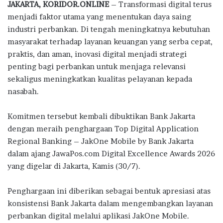
JAKARTA, KORIDOR.ONLINE
– Transformasi digital terus
e
it
at
e
e
ar
menjadi faktor utama yang menentukan daya saing
b
te
s
g
e
industri perbankan. Di tengah meningkatnya kebutuhan
o
r
A
ra
masyarakat terhadap layanan keuangan yang serba cepat,
praktis, dan aman, inovasi digital menjadi strategi
o
p
m
penting bagi perbankan untuk menjaga relevansi
k
p
sekaligus meningkatkan kualitas pelayanan kepada
nasabah.
Komitmen tersebut kembali dibuktikan Bank Jakarta
dengan meraih penghargaan Top Digital Application
Regional Banking – JakOne Mobile by Bank Jakarta
dalam ajang JawaPos.com Digital Excellence Awards 2026
yang digelar di Jakarta, Kamis (30/7).
Penghargaan ini diberikan sebagai bentuk apresiasi atas
konsistensi Bank Jakarta dalam mengembangkan layanan
perbankan digital melalui aplikasi JakOne Mobile.