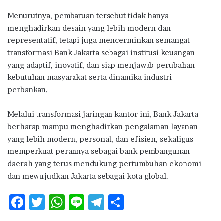
Menurutnya, pembaruan tersebut tidak hanya
menghadirkan desain yang lebih modern dan
representatif, tetapi juga mencerminkan semangat
transformasi Bank Jakarta sebagai institusi keuangan
yang adaptif, inovatif, dan siap menjawab perubahan
kebutuhan masyarakat serta dinamika industri
perbankan.
Melalui transformasi jaringan kantor ini, Bank Jakarta
berharap mampu menghadirkan pengalaman layanan
yang lebih modern, personal, dan efisien, sekaligus
memperkuat perannya sebagai bank pembangunan
daerah yang terus mendukung pertumbuhan ekonomi
dan mewujudkan Jakarta sebagai kota global.
F
T
W
Li
T
S
ac
w
h
n
el
h