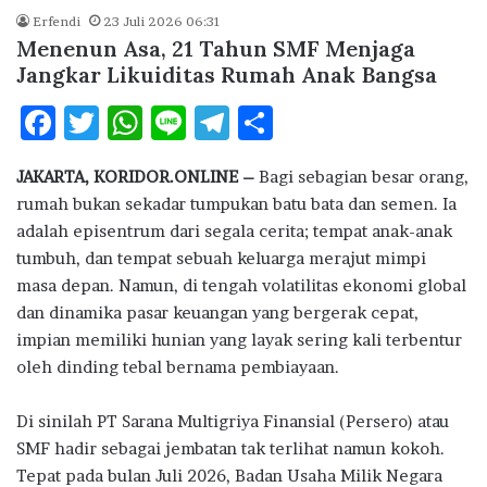
ac
w
h
n
el
h
Erfendi
23 Juli 2026 06:31
e
it
at
e
e
ar
Menenun Asa, 21 Tahun SMF Menjaga
b
te
s
g
e
Jangkar Likuiditas Rumah Anak Bangsa
o
r
A
ra
F
T
W
Li
T
S
o
p
m
ac
w
h
n
el
h
k
p
JAKARTA, KORIDOR.ONLINE –
Bagi sebagian besar orang,
e
it
at
e
e
ar
rumah bukan sekadar tumpukan batu bata dan semen. Ia
b
te
s
g
e
adalah episentrum dari segala cerita; tempat anak-anak
o
r
A
ra
tumbuh, dan tempat sebuah keluarga merajut mimpi
masa depan. Namun, di tengah volatilitas ekonomi global
o
p
m
dan dinamika pasar keuangan yang bergerak cepat,
k
p
impian memiliki hunian yang layak sering kali terbentur
oleh dinding tebal bernama pembiayaan.
Di sinilah PT Sarana Multigriya Finansial (Persero) atau
SMF hadir sebagai jembatan tak terlihat namun kokoh.
Tepat pada bulan Juli 2026, Badan Usaha Milik Negara