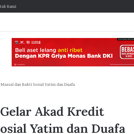
tak Kami
 Massal dan Bakti Sosial Yatim dan Duafa
K
o
Gelar Akad Kredit
l
a
b
osial Yatim dan Duafa
o
7 Agustus 2026 15:38