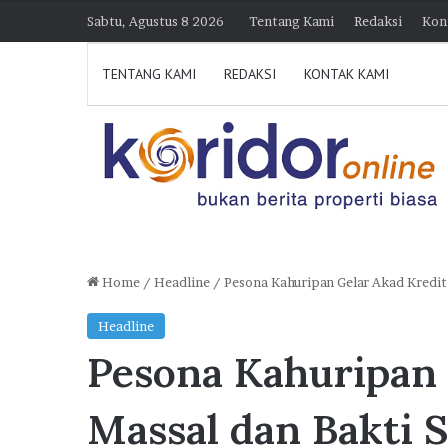
Sabtu, Agustus 8 2026
Tentang Kami
Redaksi
Kon
TENTANG KAMI
REDAKSI
KONTAK KAMI
Home
/
Headline
/
Pesona Kahuripan Gelar Akad Kredit
D
Headline
i
Pesona Kahuripan 
k
u
n
Massal dan Bakti S
j
30 Juli 2026 21:39