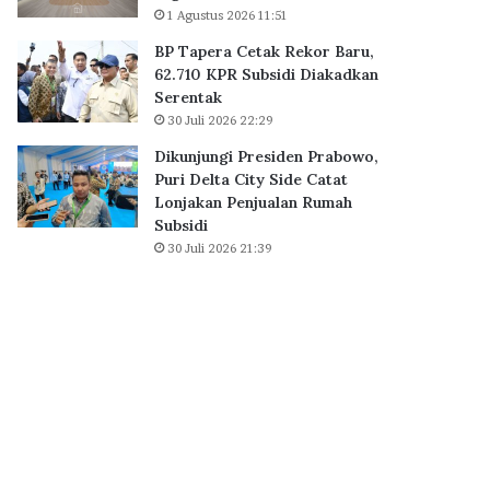
a
1 Agustus 2026 11:51
B
i
S
BP Tapera Cetak Rekor Baru,
h
D
62.710 KPR Subsidi Diakadkan
D
C
Serentak
i
i
30 Juli 2026 22:29
g
t
i
y
Dikunjungi Presiden Prabowo,
t
,
Puri Delta City Side Catat
a
P
Lonjakan Penjualan Rumah
l
e
Subsidi
E
r
30 Juli 2026 21:39
x
k
c
u
e
a
l
t
l
E
e
k
n
o
c
s
e
i
A
s