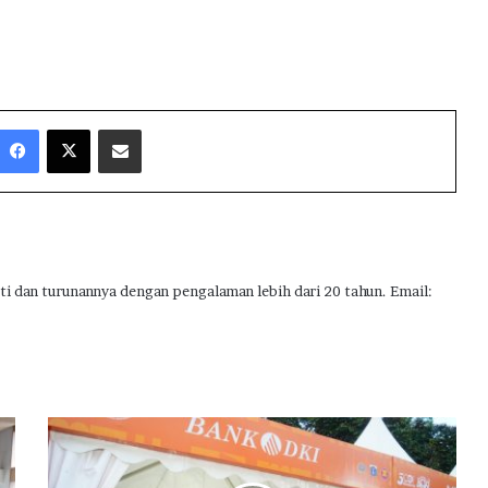
Facebook
X
Share via Email
ti dan turunannya dengan pengalaman lebih dari 20 tahun. Email:
B
a
n