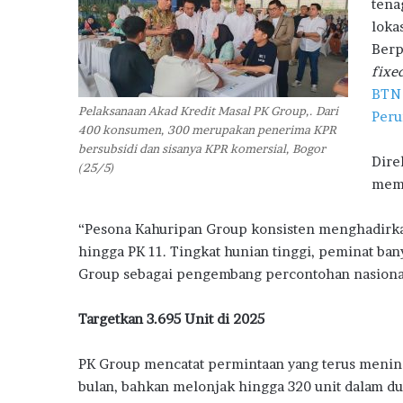
S
tena
u
loka
b
Berp
s
fixe
i
BTN
d
Pelaksanaan Akad Kredit Masal PK Group,. Dari
i
Peru
400 konsumen, 300 merupakan penerima KPR
bersubsidi dan sisanya KPR komersial, Bogor
Dire
(25/5)
memb
“Pesona Kahuripan Group konsisten menghadirka
hingga PK 11. Tingkat hunian tinggi, peminat ba
Group sebagai pengembang percontohan nasiona
Targetkan 3.695 Unit di 2025
PK Group mencatat permintaan yang terus mening
bulan, bahkan melonjak hingga 320 unit dalam du