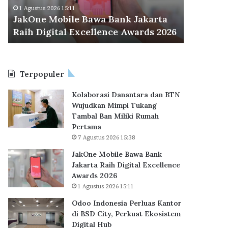
M
d
Odoo Ind
1 Agustus 2026 15:11
o
o
JakOne Mobile Bawa Bank Jakarta
BSD City
b
n
Raih Digital Excellence Awards 2026
Hub
i
e
l
s
e
i
B
a
Terpopuler
a
P
w
e
Kolaborasi Danantara dan BTN
a
r
Wujudkan Mimpi Tukang
B
l
Tambal Ban Miliki Rumah
a
u
Pertama
n
a
7 Agustus 2026 15:38
k
s
J
K
JakOne Mobile Bawa Bank
a
a
Jakarta Raih Digital Excellence
k
n
Awards 2026
a
t
1 Agustus 2026 15:11
r
o
Odoo Indonesia Perluas Kantor
t
r
di BSD City, Perkuat Ekosistem
a
d
Digital Hub
R
i