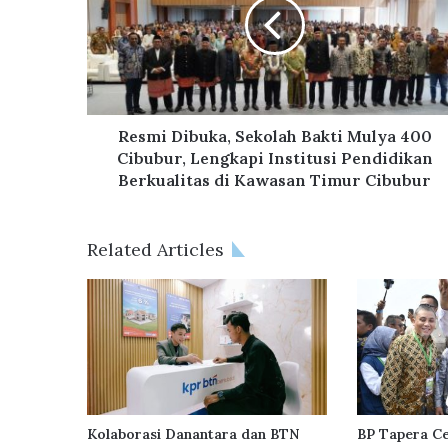
m
i
D
i
b
u
k
Resmi Dibuka, Sekolah Bakti Mulya 400
a
Cibubur, Lengkapi Institusi Pendidikan
,
Berkualitas di Kawasan Timur Cibubur
S
e
k
Related Articles
o
l
a
h
B
a
k
t
i
Kolaborasi Danantara dan BTN
BP Tapera Ce