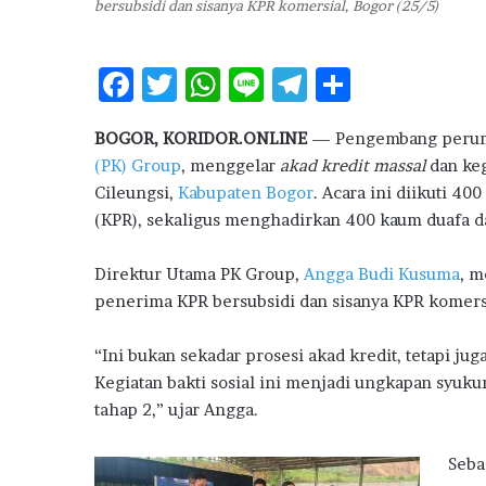
bersubsidi dan sisanya KPR komersial, Bogor (25/5)
o
n
j
F
T
W
Li
T
S
a
k
ac
w
h
n
el
h
a
BOGOR, KORIDOR.ONLINE
— Pengembang perumah
e
it
at
e
e
ar
n
(PK) Group
, menggelar
akad kredit massal
dan ke
P
b
te
s
g
e
e
Cileungsi,
Kabupaten Bogor
. Acara ini diikuti 
o
r
A
ra
n
(KPR), sekaligus menghadirkan 400 kaum duafa da
j
o
p
m
u
Direktur Utama PK Group,
Angga Budi Kusuma
, 
k
p
a
penerima KPR bersubsidi dan sisanya KPR komers
l
a
n
“Ini bukan sekadar prosesi akad kredit, tetapi j
R
Kegiatan bakti sosial ini menjadi ungkapan syuk
u
tahap 2,” ujar Angga.
m
a
Seba
h