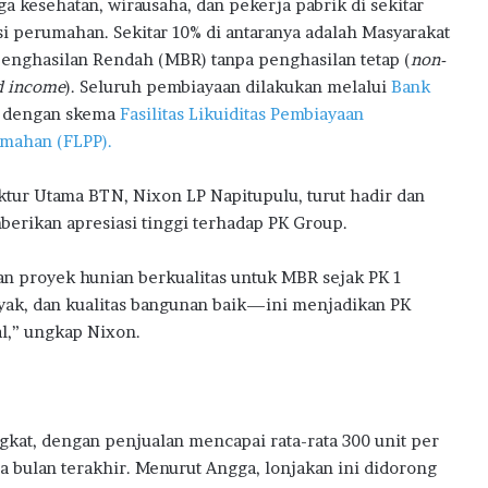
a
ga kesehatan, wirausaha, dan pekerja pabrik di sekitar
si perumahan. Sekitar 10% di antaranya adalah Masyarakat
enghasilan Rendah (MBR) tanpa penghasilan tetap (
non-
d income
). Seluruh pembiayaan dilakukan melalui
Bank
dengan skema
Fasilitas Likuiditas Pembiayaan
mahan (FLPP).
ktur Utama BTN, Nixon LP Napitupulu, turut hadir dan
erikan apresiasi tinggi terhadap PK Group.
n proyek hunian berkualitas untuk MBR sejak PK 1
nyak, dan kualitas bangunan baik—ini menjadikan PK
l,” ungkap Nixon.
kat, dengan penjualan mencapai rata-rata 300 unit per
a bulan terakhir. Menurut Angga, lonjakan ini didorong