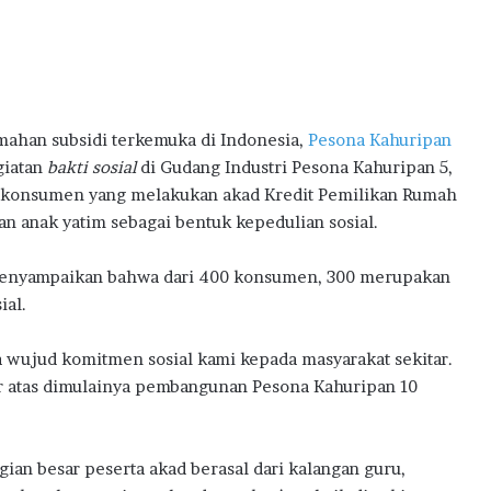
l
B
a
n
M
i
an subsidi terkemuka di Indonesia,
Pesona Kahuripan
l
giatan
bakti sosial
di Gudang Industri Pesona Kahuripan 5,
i
k
400 konsumen yang melakukan akad Kredit Pemilikan Rumah
i
n anak yatim sebagai bentuk kepedulian sosial.
R
u
menyampaikan bahwa dari 400 konsumen, 300 merupakan
m
ial.
a
h
P
uga wujud komitmen sosial kami kepada masyarakat sekitar.
e
ur atas dimulainya pembangunan Pesona Kahuripan 10
r
t
a
gian besar peserta akad berasal dari kalangan guru,
m