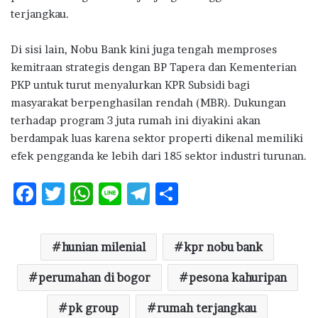
terjangkau.
Di sisi lain, Nobu Bank kini juga tengah memproses
kemitraan strategis dengan BP Tapera dan Kementerian
PKP untuk turut menyalurkan KPR Subsidi bagi
masyarakat berpenghasilan rendah (MBR). Dukungan
terhadap program 3 juta rumah ini diyakini akan
berdampak luas karena sektor properti dikenal memiliki
efek pengganda ke lebih dari 185 sektor industri turunan.
F
T
W
Li
T
S
ac
w
h
n
el
h
e
it
at
e
e
ar
hunian milenial
kpr nobu bank
b
te
s
g
e
o
perumahan di bogor
r
A
ra
pesona kahuripan
o
p
m
pk group
rumah terjangkau