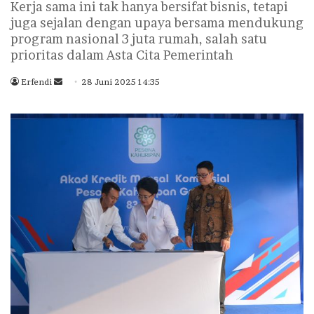
Kerja sama ini tak hanya bersifat bisnis, tetapi
juga sejalan dengan upaya bersama mendukung
program nasional 3 juta rumah, salah satu
prioritas dalam Asta Cita Pemerintah
Erfendi
S
28 Juni 2025 14:35
e
n
d
a
n
e
m
a
i
l