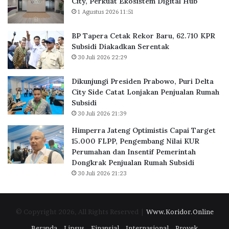
s
a
City, Perkuat Ekosistem Digital Hub
K
r
1 Agustus 2026 11:51
a
u
n
,
BP Tapera Cetak Rekor Baru, 62.710 KPR
t
6
Subsidi Diakadkan Serentak
o
2
30 Juli 2026 22:29
r
.
d
7
Dikunjungi Presiden Prabowo, Puri Delta
i
1
City Side Catat Lonjakan Penjualan Rumah
B
0
Subsidi
S
K
30 Juli 2026 21:39
D
P
C
R
Himperra Jateng Optimistis Capai Target
i
S
15.000 FLPP, Pengembang Nilai KUR
t
u
Perumahan dan Insentif Pemerintah
y
b
Dongkrak Penjualan Rumah Subsidi
,
s
30 Juli 2026 21:23
P
i
e
d
r
i
© Copyright 2026, All Rights Reserved |
Www.Koridor.Online
k
D
u
i
Beranda
Lipsus
Finansial
Internasional
Proyek