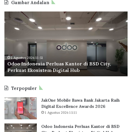
Gambar Andalan
a
r
k
a
O
B
y
d
d
P
a
a
o
T
t
n
o
a
?
A
I
p
n
n
e
g
d
r
r
o
a
1 Agustus 2026 11:51
y
Odoo Indonesia Perluas Kantor di BSD City,
n
C
B
Perkuat Ekosistem Digital Hub
e
e
i
s
t
r
i
a
d
Terpopuler
a
k
s
P
R
!
JakOne Mobile Bawa Bank Jakarta Raih
e
e
Digital Excellence Awards 2026
r
k
1 Agustus 2026 15:11
l
o
u
r
a
B
Odoo Indonesia Perluas Kantor di BSD