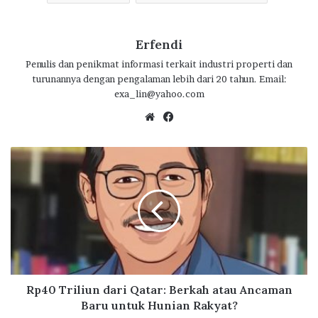
k
p
Erfendi
Penulis dan penikmat informasi terkait industri properti dan
turunannya dengan pengalaman lebih dari 20 tahun. Email:
exa_lin@yahoo.com
We
Fa
bsi
ce
te
bo
R
ok
p
4
0
T
r
i
l
i
u
Rp40 Triliun dari Qatar: Berkah atau Ancaman
n
Baru untuk Hunian Rakyat?