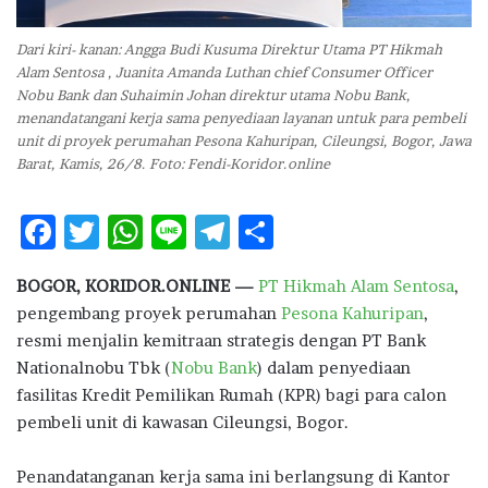
Dari kiri- kanan: Angga Budi Kusuma Direktur Utama PT Hikmah
Alam Sentosa , Juanita Amanda Luthan chief Consumer Officer
Nobu Bank dan Suhaimin Johan direktur utama Nobu Bank,
menandatangani kerja sama penyediaan layanan untuk para pembeli
unit di proyek perumahan Pesona Kahuripan, Cileungsi, Bogor, Jawa
Barat, Kamis, 26/8. Foto: Fendi-Koridor.online
F
T
W
Li
T
S
ac
w
h
n
el
h
BOGOR, KORIDOR.ONLINE —
PT Hikmah Alam Sentosa
,
e
it
at
e
e
ar
pengembang proyek perumahan
Pesona Kahuripan
,
b
te
s
g
e
resmi menjalin kemitraan strategis dengan PT Bank
o
r
A
ra
Nationalnobu Tbk (
Nobu Bank
) dalam penyediaan
fasilitas Kredit Pemilikan Rumah (KPR) bagi para calon
o
p
m
pembeli unit di kawasan Cileungsi, Bogor.
k
p
Penandatanganan kerja sama ini berlangsung di Kantor