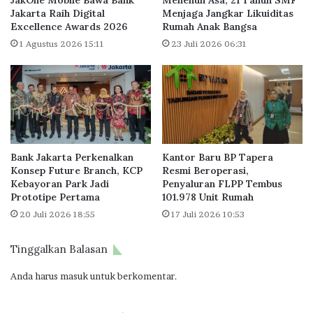
c
r
Jakarta Raih Digital
Menjaga Jangkar Likuiditas
a
Excellence Awards 2026
Rumah Anak Bangsa
o
m
p
1 Agustus 2026 15:11
23 Juli 2026 06:31
a
o
n
l
B
i
a
t
r
a
u
n
u
H
Bank Jakarta Perkenalkan
Kantor Baru BP Tapera
n
a
Konsep Future Branch, KCP
Resmi Beroperasi,
t
d
Kebayoran Park Jadi
Penyaluran FLPP Tembus
u
i
Prototipe Pertama
101.978 Unit Rumah
k
r
20 Juli 2026 18:55
17 Juli 2026 10:53
H
k
u
a
n
n
Tinggalkan Balasan
i
L
a
y
Anda harus
masuk
untuk berkomentar.
n
o
R
d