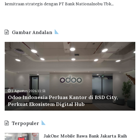
kemitraan strategis dengan PT Bank Nationalnobu Tbk…
Gambar Andalan
O
B
d
P
o
T
o
a
I
p
n
e
d
r
o
a
1 Agustus 2026 11:51
Odoo Indonesia Perluas Kantor di BSD City,
n
C
Perkuat Ekosistem Digital Hub
e
e
s
t
i
a
Terpopuler
a
k
P
R
JakOne Mobile Bawa Bank Jakarta Raih
e
e