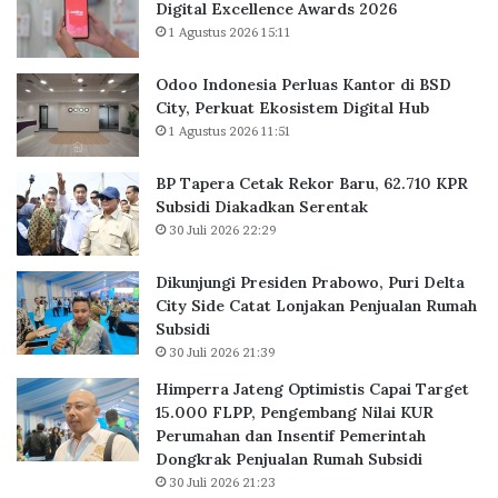
Digital Excellence Awards 2026
r
k
1 Agustus 2026 15:11
l
o
u
r
a
B
Odoo Indonesia Perluas Kantor di BSD
s
a
City, Perkuat Ekosistem Digital Hub
K
r
1 Agustus 2026 11:51
a
u
n
,
BP Tapera Cetak Rekor Baru, 62.710 KPR
t
6
Subsidi Diakadkan Serentak
o
2
30 Juli 2026 22:29
r
.
d
7
Dikunjungi Presiden Prabowo, Puri Delta
i
1
City Side Catat Lonjakan Penjualan Rumah
B
0
Subsidi
S
K
30 Juli 2026 21:39
D
P
C
R
Himperra Jateng Optimistis Capai Target
i
S
15.000 FLPP, Pengembang Nilai KUR
t
u
Perumahan dan Insentif Pemerintah
y
b
Dongkrak Penjualan Rumah Subsidi
,
s
30 Juli 2026 21:23