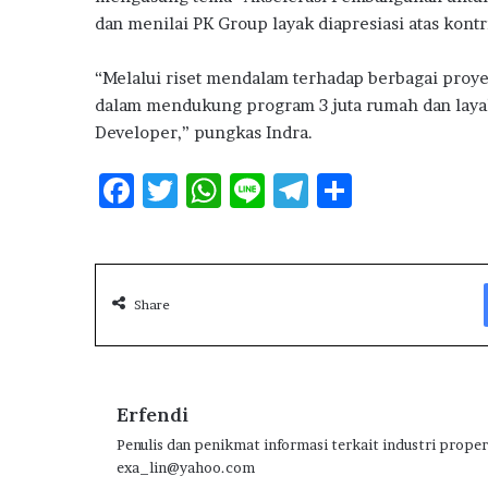
m
dan menilai PK Group layak diapresiasi atas kont
a
h
“Melalui riset mendalam terhadap berbagai pro
S
u
dalam mendukung program 3 juta rumah dan layak
b
Developer,” pungkas Indra.
s
i
F
T
W
Li
T
S
d
ac
w
h
n
el
h
i
e
it
at
e
e
ar
b
te
s
g
e
Share
o
r
A
ra
o
p
m
k
p
Erfendi
Penulis dan penikmat informasi terkait industri proper
exa_lin@yahoo.com