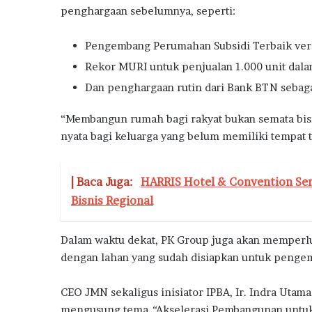
penghargaan sebelumnya, seperti:
a
h
D
Pengembang Perumahan Subsidi Terbaik ver
o
Rekor MURI untuk penjualan 1.000 unit dala
n
g
Dan penghargaan rutin dari Bank BTN sebag
k
r
“Membangun rumah bagi rakyat bukan semata bisn
a
nyata bagi keluarga yang belum memiliki tempat t
k
P
e
| Baca Juga:
HARRIS Hotel & Convention Ser
n
Bisnis Regional
j
u
a
Dalam waktu dekat, PK Group juga akan memperlu
l
dengan lahan yang sudah disiapkan untuk peng
a
n
R
CEO JMN sekaligus inisiator IPBA, Ir. Indra Ut
u
mengusung tema
“
Akselerasi Pembangunan untuk