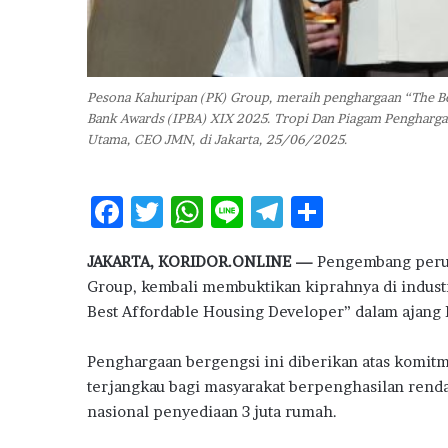
g
e
m
b
a
Pesona Kahuripan (PK) Group, meraih penghargaan “The Be
n
Bank Awards (IPBA) XIX 2025. Tropi Dan Piagam Penghargaa
g
Utama, CEO JMN, di Jakarta, 25/06/2025.
N
i
l
F
T
W
Li
T
S
a
ac
w
h
n
el
h
i
K
JAKARTA, KORIDOR.ONLINE —
Pengembang peru
e
it
at
e
e
ar
U
Group, kembali membuktikan kiprahnya di indust
b
te
s
g
e
R
Best Affordable Housing Developer” dalam ajang
P
o
r
A
ra
e
Penghargaan bergengsi ini diberikan atas komit
o
p
m
r
terjangkau bagi masyarakat berpenghasilan rend
u
k
p
m
nasional penyediaan 3 juta rumah.
a