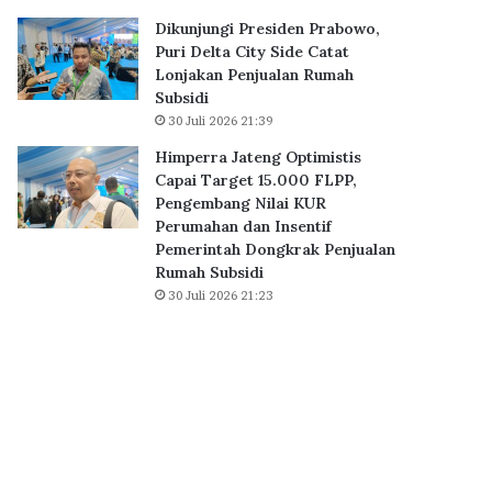
B
0
Dikunjungi Presiden Prabowo,
S
K
Puri Delta City Side Catat
D
P
Lonjakan Penjualan Rumah
C
R
Subsidi
i
S
30 Juli 2026 21:39
t
u
y
b
Himperra Jateng Optimistis
,
s
Capai Target 15.000 FLPP,
P
i
Pengembang Nilai KUR
e
d
Perumahan dan Insentif
r
i
Pemerintah Dongkrak Penjualan
k
D
Rumah Subsidi
u
i
30 Juli 2026 21:23
a
a
t
k
E
a
k
d
o
k
s
a
i
n
s
S