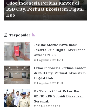
d
r
Odoo Indonesia Perluas Kantor di
30 Juli 2026
o
a
BSD City, Perkuat Ekosistem Digital
BP Taper
n
C
6
Hub
KPR Sub
e
e
s
t
i
a
a
k
Terpopuler
P
R
e
e
JakOne Mobile Bawa Bank
r
k
Jakarta Raih Digital Excellence
l
o
Awards 2026
u
r
1 Agustus 2026 15:11
a
B
s
a
Odoo Indonesia Perluas Kantor
K
r
di BSD City, Perkuat Ekosistem
a
u
Digital Hub
n
,
1 Agustus 2026 11:51
t
6
BP Tapera Cetak Rekor Baru,
o
2
62.710 KPR Subsidi Diakadkan
r
.
Serentak
d
7
i
30 Juli 2026 22:29
1