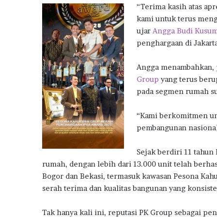
h
“Terima kasih atas apr
a
kami untuk terus mengh
n
ujar
Angga Budi Kusu
d
a
penghargaan di Jakarta
n
I
Angga menambahkan, p
n
Group
yang terus beru
s
pada segmen rumah su
e
n
t
“Kami berkomitmen un
i
pembangunan nasional
f
P
Sejak berdiri 11 tahun
e
m
rumah, dengan lebih dari 13.000 unit telah berha
e
Bogor dan Bekasi, termasuk kawasan Pesona Kahur
r
serah terima dan kualitas bangunan yang konsiste
i
n
Tak hanya kali ini, reputasi PK Group sebagai pe
t