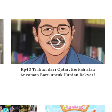
R
p
4
0
T
r
i
l
i
u
Rp40 Triliun dari Qatar: Berkah atau
n
Ancaman Baru untuk Hunian Rakyat?
d
a
r
i
Q
a
t