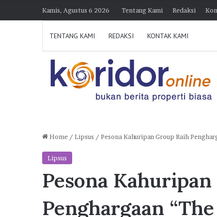
Kamis, Agustus 6 2026
Tentang Kami
Redaksi
Kon
TENTANG KAMI
REDAKSI
KONTAK KAMI
Home
/
Lipsus
/
Pesona Kahuripan Group Raih Pengharg
H
Lipsus
i
Pesona Kahuripan
m
p
30 Juli 2026 21:23
e
Himperra Jateng Optimi
Penghargaan “The 
r
Target 15.000 FLPP, Pe