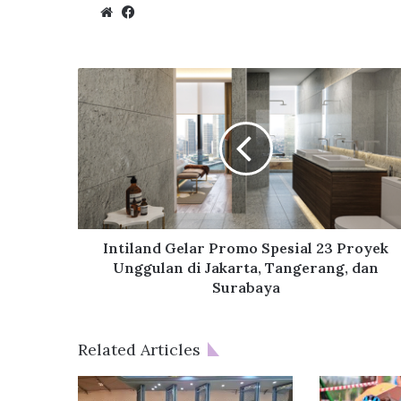
We
Fa
bsi
ce
te
bo
ok
I
n
t
i
l
a
n
d
G
e
Intiland Gelar Promo Spesial 23 Proyek
l
Unggulan di Jakarta, Tangerang, dan
a
Surabaya
r
P
r
Related Articles
o
m
o