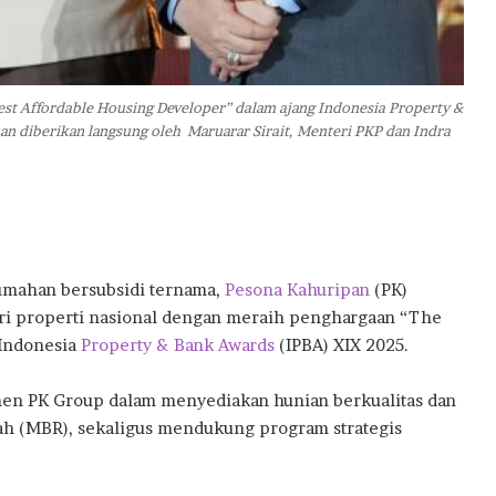
w
a
r
d
s
st Affordable Housing Developer” dalam ajang Indonesia Property &
2
n diberikan langsung oleh Maruarar Sirait, Menteri PKP dan Indra
0
2
6
mahan bersubsidi ternama,
Pesona Kahuripan
(PK)
ri properti nasional dengan meraih penghargaan “The
 Indonesia
Property & Bank Awards
(IPBA) XIX 2025.
men PK Group dalam menyediakan hunian berkualitas dan
ah (MBR), sekaligus mendukung program strategis