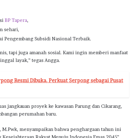
si
BP Tapera
,
m sehari,
ai Pengembang Subsidi Nasional Terbaik.
is, tapi juga amanah sosial. Kami ingin memberi manfaat
inggal layak,” tegas Angga.
pong Resmi Dibuka, Perkuat Serpong sebagai Pusat
as jangkauan proyek ke kawasan Parung dan Cikarang,
embangan perumahan baru.
ama, M.Pwk, menyampaikan bahwa penghargaan tahun ini
 Kesejahteraan Rakyat Menuju Indonesia Emas 2045”,