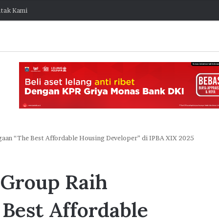
tak Kami
aan “The Best Affordable Housing Developer” di IPBA XIX 2025
J
a
 Group Raih
k
O
stis Capai
n
Best Affordable
e
ngembang