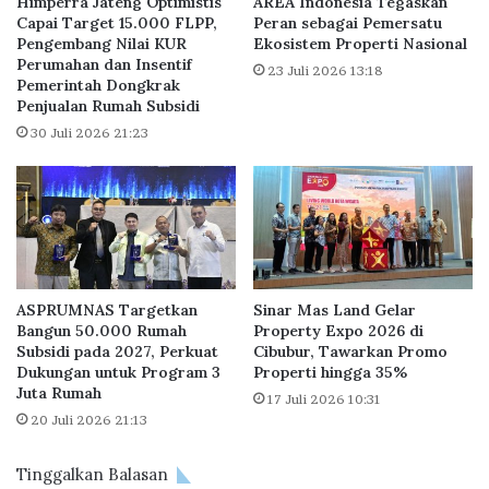
Himperra Jateng Optimistis
AREA Indonesia Tegaskan
T
G
Capai Target 15.000 FLPP,
Peran sebagai Pemersatu
r
Pengembang Nilai KUR
Ekosistem Properti Nasional
e
Perumahan dan Insentif
i
n
23 Juli 2026 13:18
Pemerintah Dongkrak
l
Z
Penjualan Rumah Subsidi
i
J
u
30 Juli 2026 21:23
a
n
d
,
i
F
P
o
e
k
n
u
e
s
r
ASPRUMNAS Targetkan
Sinar Mas Land Gelar
P
i
Bangun 50.000 Rumah
Property Expo 2026 di
e
m
Subsidi pada 2027, Perkuat
Cibubur, Tawarkan Promo
r
a
Dukungan untuk Program 3
Properti hingga 35%
u
M
Juta Rumah
17 Juli 2026 10:31
m
a
20 Juli 2026 21:13
a
n
h
f
Tinggalkan Balasan
a
a