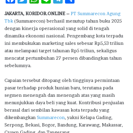
ac
w
h
n
el
h
JAKARTA, KORIDOR.ONLINE –
PT Summarecon Agung
e
it
at
e
e
ar
Tbk
(Summarecon) berhasil menutup tahun buku 2025
b
te
s
g
e
dengan kinerja operasional yang solid di tengah
o
r
A
ra
dinamika ekonomi nasional. Pengembang kota terpadu
ini membukukan marketing sales sebesar Rp5,53 triliun
o
p
m
atau melampaui target tahunan Rp5 triliun, sekaligus
k
p
mencatat pertumbuhan 27 persen dibandingkan tahun
sebelumnya.
Capaian tersebut ditopang oleh tingginya permintaan
pasar terhadap produk hunian baru, terutama pada
segmen menengah dan menengah atas yang masih
menunjukkan daya beli yang kuat. Kontribusi penjualan
berasal dari sembilan kawasan kota terpadu yang
dikembangkan
Summarecon
, yakni Kelapa Gading,
Serpong, Bekasi, Bogor, Bandung, Karawang, Makassar,
Crown Gading, dan Tangerang.