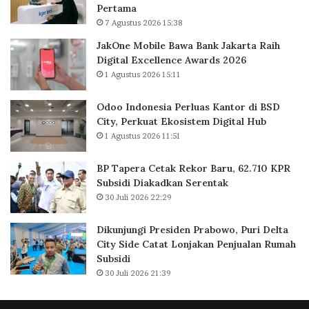
Pertama
l
o
7 Agustus 2026 15:38
u
r
a
B
JakOne Mobile Bawa Bank Jakarta Raih
s
a
Digital Excellence Awards 2026
K
r
1 Agustus 2026 15:11
a
u
n
,
Odoo Indonesia Perluas Kantor di BSD
t
6
City, Perkuat Ekosistem Digital Hub
o
2
1 Agustus 2026 11:51
r
.
d
7
BP Tapera Cetak Rekor Baru, 62.710 KPR
i
1
Subsidi Diakadkan Serentak
B
0
30 Juli 2026 22:29
S
K
D
P
C
R
Dikunjungi Presiden Prabowo, Puri Delta
i
S
City Side Catat Lonjakan Penjualan Rumah
t
u
Subsidi
y
b
30 Juli 2026 21:39
,
s
P
i