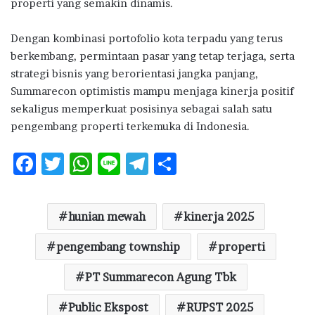
properti yang semakin dinamis.
Dengan kombinasi portofolio kota terpadu yang terus
berkembang, permintaan pasar yang tetap terjaga, serta
strategi bisnis yang berorientasi jangka panjang,
Summarecon optimistis mampu menjaga kinerja positif
sekaligus memperkuat posisinya sebagai salah satu
pengembang properti terkemuka di Indonesia.
F
T
W
Li
T
S
ac
w
h
n
el
h
e
it
at
e
e
ar
hunian mewah
kinerja 2025
b
te
s
g
e
o
pengembang township
r
A
ra
properti
o
p
m
PT Summarecon Agung Tbk
k
p
Public Ekspost
RUPST 2025