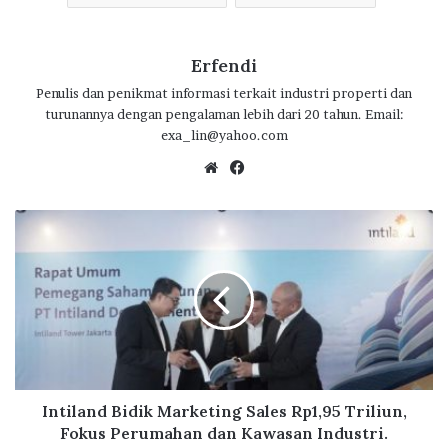
Erfendi
Penulis dan penikmat informasi terkait industri properti dan
turunannya dengan pengalaman lebih dari 20 tahun. Email:
exa_lin@yahoo.com
We
Fa
bsi
ce
te
bo
I
ok
n
t
i
l
a
n
d
B
i
Intiland Bidik Marketing Sales Rp1,95 Triliun,
d
Fokus Perumahan dan Kawasan Industri.