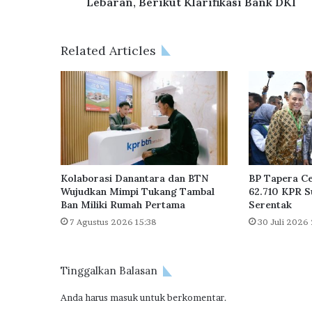
Lebaran, Berikut Klarifikasi Bank DKI
l
i
h
Related Articles
a
n
S
i
s
t
e
m
S
Kolaborasi Danantara dan BTN
BP Tapera Ce
a
Wujudkan Mimpi Tukang Tambal
62.710 KPR S
Ban Miliki Rumah Pertama
Serentak
a
t
7 Agustus 2026 15:38
30 Juli 2026
L
i
b
Tinggalkan Balasan
u
r
Anda harus
masuk
untuk berkomentar.
L