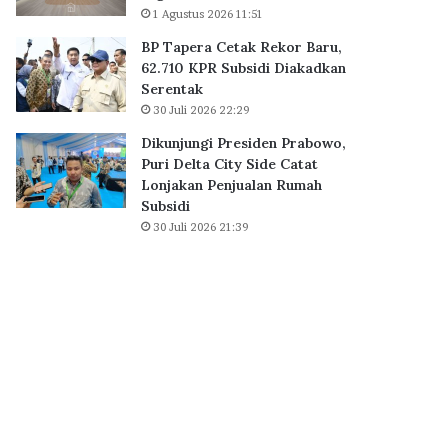
B
1 Agustus 2026 11:51
0
S
K
BP Tapera Cetak Rekor Baru,
D
P
62.710 KPR Subsidi Diakadkan
C
R
Serentak
i
S
30 Juli 2026 22:29
t
u
y
b
Dikunjungi Presiden Prabowo,
,
s
Puri Delta City Side Catat
P
i
Lonjakan Penjualan Rumah
e
d
Subsidi
r
i
30 Juli 2026 21:39
k
D
u
i
a
a
t
k
E
a
k
d
o
k
s
a
i
n
s
S