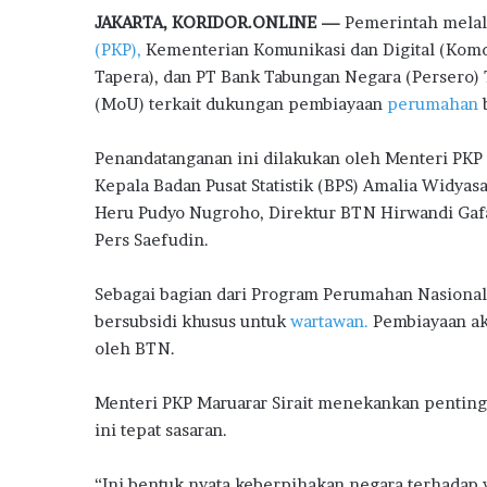
ac
w
h
n
el
h
l
JAKARTA, KORIDOR.ONLINE —
Pemerintah melal
e
it
at
e
e
ar
B
(PKP),
Kementerian Komunikasi dan Digital (Komd
a
b
te
s
g
e
Tapera), dan PT Bank Tabungan Negara (Persero)
n
o
r
A
ra
M
(MoU) terkait dukungan pembiayaan
perumahan
b
i
o
p
m
l
Penandatanganan ini dilakukan oleh Menteri PKP 
k
p
i
Kepala Badan Pusat Statistik (BPS) Amalia Widyas
k
Heru Pudyo Nugroho, Direktur BTN Hirwandi Gafa
i
R
Pers Saefudin.
u
m
Sebagai bagian dari Program Perumahan Nasiona
a
bersubsidi khusus untuk
wartawan.
Pembiayaan aka
h
oleh BTN.
P
e
r
Menteri PKP Maruarar Sirait menekankan penting
t
ini tepat sasaran.
a
m
“Ini bentuk nyata keberpihakan negara terhadap