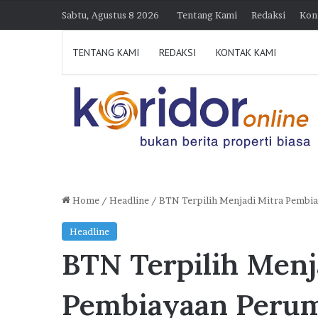
Sabtu, Agustus 8 2026
Tentang Kami
Redaksi
Kon
TENTANG KAMI
REDAKSI
KONTAK KAMI
Home
/
Headline
/
BTN Terpilih Menjadi Mitra Pembi
K
Headline
o
BTN Terpilih Menj
l
a
b
Pembiayaan Peru
o
39
7 Agustus 2026 15:38