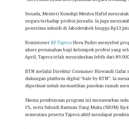
a
Senada, Menteri Komdigi Meutya Hafid menyatak
negara terhadap profesi jurnalis. Ia juga menyam
penerima subsidi di Jabodetabek hingga Rp13 jut
Komisioner
BP Tapera
Heru Pudyo menyebut progr
akses perumahan bagi kelompok profesi yang sela
April, Tapera telah menyalurkan lebih dari 89.000
BTN melalui Direktur Consumer Hirwandi Gafar
dukungan platform digital “bale by BTN”. Ia me
diperkuat untuk memastikan pasokan rumah men
Skema pembiayaan program ini menawarkan suku b
1%, serta Subsidi Bantuan Uang Muka (SBUM) Rp4
sementara peserta Tapera aktif mendapat pembiay