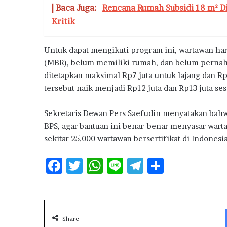
| Baca Juga:
Rencana Rumah Subsidi 18 m² Di
Kritik
Untuk dapat mengikuti program ini, wartawan har
(MBR), belum memiliki rumah, dan belum pernah
ditetapkan maksimal Rp7 juta untuk lajang dan Rp
tersebut naik menjadi Rp12 juta dan Rp13 juta se
Sekretaris Dewan Pers Saefudin menyatakan bahwa
BPS, agar bantuan ini benar-benar menyasar war
sekitar 25.000 wartawan bersertifikat di Indonesia
F
T
W
Li
T
S
ac
w
h
n
el
h
e
it
at
e
e
ar
b
te
s
g
e
Share