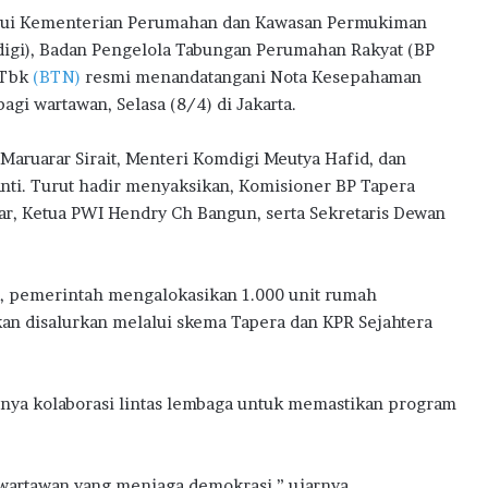
w
ui Kementerian Perumahan dan Kawasan Permukiman
a
igi), Badan Pengelola Tabungan Perumahan Rakyat (BP
r
 Tbk
(BTN)
resmi menandatangani Nota Kesepahaman
d
s
agi wartawan, Selasa (8/4) di Jakarta.
2
0
Maruarar Sirait, Menteri Komdigi Meutya Hafid, dan
2
anti. Turut hadir menyaksikan, Komisioner BP Tapera
6
r, Ketua PWI Hendry Ch Bangun, serta Sekretaris Dewan
l, pemerintah mengalokasikan 1.000 unit rumah
n disalurkan melalui skema Tapera dan KPR Sejahtera
nya kolaborasi lintas lembaga untuk memastikan program
 wartawan yang menjaga demokrasi,” ujarnya.