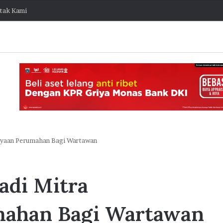
tak Kami
ayaan Perumahan Bagi Wartawan
J
a
adi Mitra
k
O
n
mahan Bagi Wartawan
e