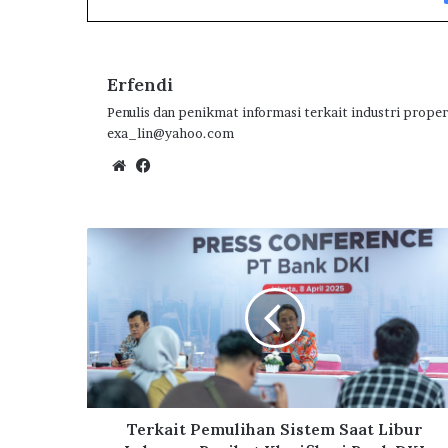
o
r
A
ra
o
p
m
k
p
Erfendi
Penulis dan penikmat informasi terkait industri proper
exa_lin@yahoo.com
We
Fa
bsi
ce
te
bo
ok
T
e
r
k
a
i
t
P
e
m
Terkait Pemulihan Sistem Saat Libur
u