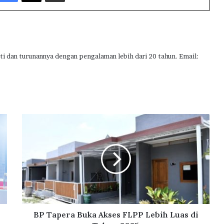
ti dan turunannya dengan pengalaman lebih dari 20 tahun. Email:
B
P
T
a
p
e
r
a
B
u
BP Tapera Buka Akses FLPP Lebih Luas di
k