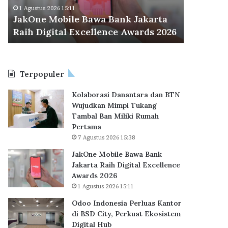
d
r
Odoo Indonesia Perluas Kantor di
30 Juli 2
o
a
BSD City, Perkuat Ekosistem Digital
BP Tape
n
C
26
Hub
KPR Su
e
e
s
t
i
a
a
k
Terpopuler
P
R
e
e
Kolaborasi Danantara dan BTN
r
k
Wujudkan Mimpi Tukang
l
o
Tambal Ban Miliki Rumah
u
r
Pertama
a
B
7 Agustus 2026 15:38
s
a
K
r
JakOne Mobile Bawa Bank
a
u
Jakarta Raih Digital Excellence
n
,
Awards 2026
t
6
1 Agustus 2026 15:11
o
2
Odoo Indonesia Perluas Kantor
r
.
di BSD City, Perkuat Ekosistem
d
7
Digital Hub
i
1