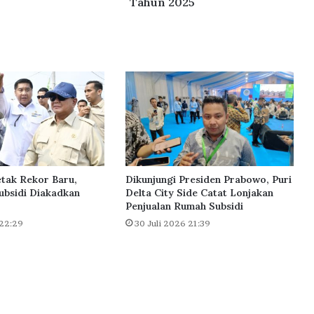
Tahun 2025
a
A
k
s
e
s
F
L
P
P
L
e
tak Rekor Baru,
Dikunjungi Presiden Prabowo, Puri
b
ubsidi Diakadkan
Delta City Side Catat Lonjakan
Penjualan Rumah Subsidi
i
h
 22:29
30 Juli 2026 21:39
L
u
a
s
d
i