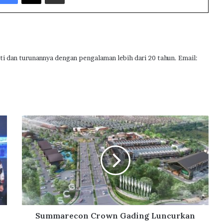
ti dan turunannya dengan pengalaman lebih dari 20 tahun. Email:
S
u
m
m
a
r
e
c
o
n
Summarecon Crown Gading Luncurkan