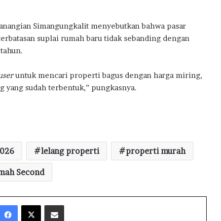
Panangian Simangungkalit menyebutkan bahwa pasar
erbatasan suplai rumah baru tidak sebanding dengan
tahun.
user
untuk mencari properti bagus dengan harga miring,
ng yang sudah terbentuk,” pungkasnya.
2026
lelang properti
properti murah
mah Second
Facebook
X
Share via Email