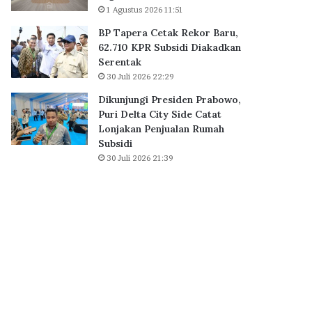
a
1 Agustus 2026 11:51
B
i
S
BP Tapera Cetak Rekor Baru,
h
D
62.710 KPR Subsidi Diakadkan
D
C
Serentak
i
i
30 Juli 2026 22:29
g
t
i
y
Dikunjungi Presiden Prabowo,
t
,
Puri Delta City Side Catat
a
P
Lonjakan Penjualan Rumah
l
e
Subsidi
E
r
30 Juli 2026 21:39
x
k
c
u
e
a
l
t
l
E
e
k
n
o
c
s
e
i
A
s