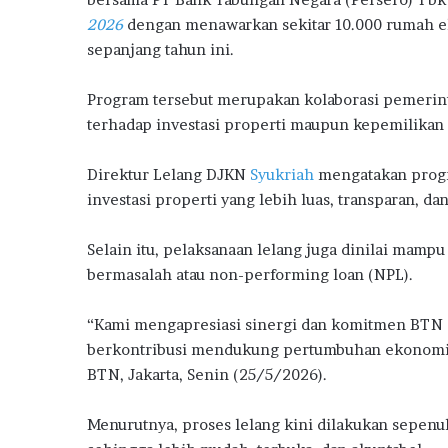
o
b
te
s
g
e
2026
dengan menawarkan sekitar 10.000 rumah ek
n
o
r
A
ra
sepanjang tahun ini.
j
a
o
p
m
k
Program tersebut merupakan kolaborasi pemerin
k
p
a
terhadap investasi properti maupun kepemilikan 
n
P
Direktur Lelang DJKN
Syukriah
mengatakan progr
e
n
investasi properti yang lebih luas, transparan, da
j
u
Selain itu, pelaksanaan lelang juga dinilai mam
a
bermasalah atau non-performing loan (NPL).
l
a
“Kami mengapresiasi sinergi dan komitmen BTN da
n
R
berkontribusi mendukung pertumbuhan ekonomi m
u
BTN,
Jakarta
, Senin (25/5/2026).
m
a
Menurutnya, proses lelang kini dilakukan sepenu
h