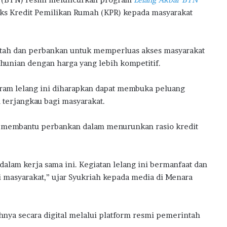
l
s Kredit Pemilikan Rumah (KPR) kepada masyarakat
B
a
n
M
tah dan perbankan untuk memperluas akses masyarakat
i
hunian dengan harga yang lebih kompetitif.
l
i
am lelang ini diharapkan dapat membuka peluang
k
i
n terjangkau bagi masyarakat.
R
u
pu membantu perbankan dalam menurunkan rasio kredit
m
a
h
lam kerja sama ini. Kegiatan lelang ini bermanfaat dan
P
e
asyarakat,” ujar Syukriah kepada media di Menara
r
t
a
hnya secara digital melalui platform resmi pemerintah
m