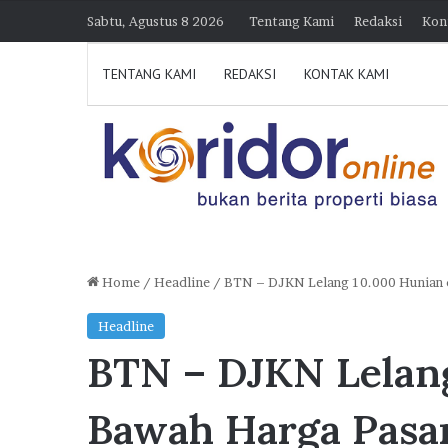
Sabtu, Agustus 8 2026
Tentang Kami
Redaksi
Kon
TENTANG KAMI
REDAKSI
KONTAK KAMI
Home
/
Headline
/
BTN – DJKN Lelang 10.000 Hunian 
D
Headline
i
BTN – DJKN Lelang
k
u
n
Bawah Harga Pasa
j
30 Juli 2026 21:39