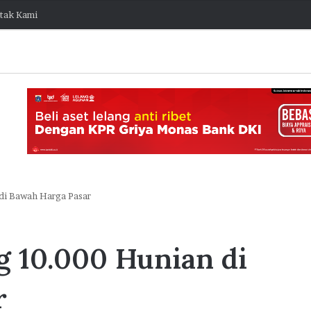
tak Kami
di Bawah Harga Pasar
K
o
 10.000 Hunian di
l
a
b
r
o
7 Agustus 2026 15:38