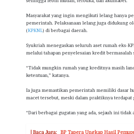
sehingga lebih mudah, terbuka, dan akuntabel.
S
u
b
Masyarakat yang ingin mengikuti lelang hanya pe
s
pemerintah. Pelaksanaan lelang juga didukung o
i
(
KPKNL
) di berbagai daerah.
d
i
Syukriah menegaskan seluruh aset rumah eks-KP
melalui tahapan penyelesaian kredit bermasalah
“Tidak mungkin rumah yang kreditnya masih lanca
ketentuan,” katanya.
Ia juga memastikan pemerintah memiliki dasar hu
macet tersebut, meski dalam praktiknya terdapat
“Dari berbagai gugatan yang ada, sejauh ini tida
| Baca Juga:
BP Tapera Ungkap Hasil Pemupu