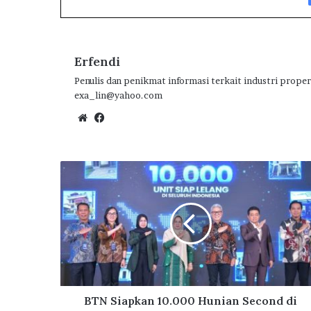
Erfendi
Penulis dan penikmat informasi terkait industri proper
exa_lin@yahoo.com
We
Fa
bsi
ce
te
bo
ok
B
T
N
S
i
a
p
k
a
n
BTN Siapkan 10.000 Hunian Second di