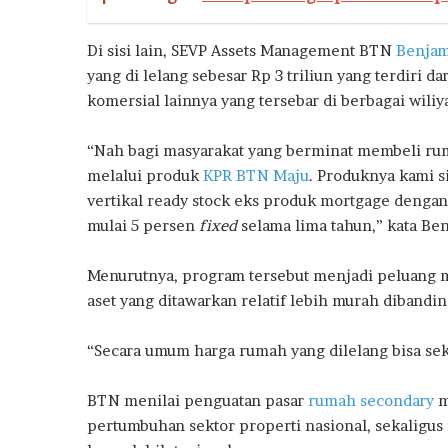
Di sisi lain, SEVP Assets Management BTN
Benjam
yang di lelang sebesar Rp 3 triliun yang terdiri d
komersial lainnya yang tersebar di berbagai wiliy
“Nah bagi masyarakat yang berminat membeli rum
melalui produk
KPR BTN Maju
. Produknya kami 
vertikal ready stock eks produk mortgage dengan
mulai 5 persen
fixed
selama lima tahun,” kata Be
Menurutnya, program tersebut menjadi peluang m
aset yang ditawarkan relatif lebih murah dibandin
“Secara umum harga rumah yang dilelang bisa seki
BTN menilai penguatan pasar
rumah secondary
m
pertumbuhan sektor properti nasional, sekaligu