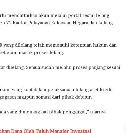
a
rlu mendaftarkan akun melalui portal resmi lelang
leh 72 Kantor Pelayanan Kekayaan Negara dan Lelang
R yang dilelang telah memenuhi ketentuan hukum dan
 sebelum masuk proses lelang.
r dilelang. Semua sudah melalui proses panjang sesuai
kum yang kuat dalam pelaksanaan lelang aset kredit
 gugatan maupun somasi dari pihak debitur.
k ada yang dimenangkan pihak penggugat,” ujarnya.
kan Dana Oleh Tujuh Manajer Investasi