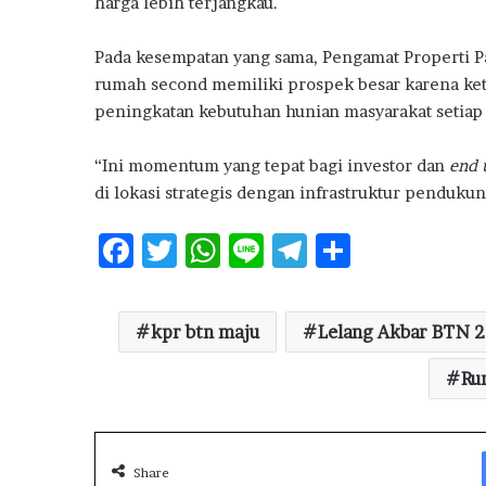
harga lebih terjangkau.
Pada kesempatan yang sama, Pengamat Properti 
rumah second memiliki prospek besar karena ket
peningkatan kebutuhan hunian masyarakat setiap 
“Ini momentum yang tepat bagi investor dan
end 
di lokasi strategis dengan infrastruktur penduku
F
T
W
Li
T
S
ac
w
h
n
el
h
e
it
at
e
e
ar
kpr btn maju
Lelang Akbar BTN 
b
te
s
g
e
o
r
A
ra
Ru
o
p
m
k
p
Share