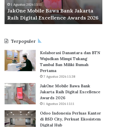
M
d
Odoo Ind
1 Agustus 2026 15:11
o
o
JakOne Mobile Bawa Bank Jakarta
BSD City
b
n
Raih Digital Excellence Awards 2026
Hub
i
e
l
s
e
i
B
a
Terpopuler
a
P
w
e
Kolaborasi Danantara dan BTN
a
r
Wujudkan Mimpi Tukang
B
l
Tambal Ban Miliki Rumah
a
u
Pertama
n
a
7 Agustus 2026 15:38
k
s
J
K
JakOne Mobile Bawa Bank
a
a
Jakarta Raih Digital Excellence
k
n
Awards 2026
a
t
1 Agustus 2026 15:11
r
o
Odoo Indonesia Perluas Kantor
t
r
di BSD City, Perkuat Ekosistem
a
d
Digital Hub
R
i