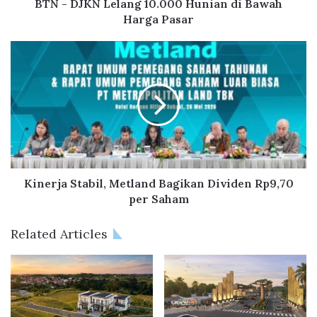
e
BTN - DJKN Lelang 10.000 Hunian di Bawah
l
Harga Pasar
a
n
K
g
i
1
n
0
e
.
r
0
j
0
a
0
S
H
t
u
a
Kinerja Stabil, Metland Bagikan Dividen Rp9,70
n
b
per Saham
i
i
a
l
Related Articles
n
,
d
M
i
e
B
t
a
l
w
a