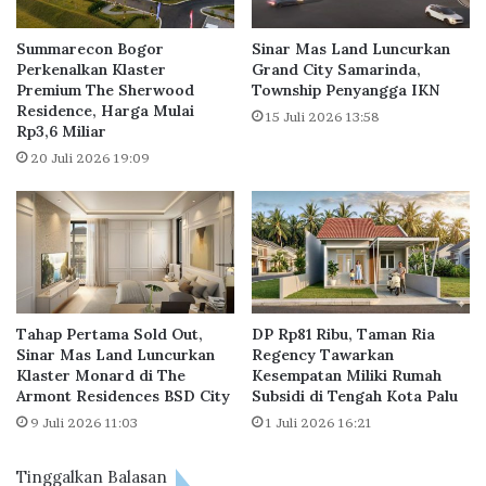
a
n
h
d
Summarecon Bogor
Sinar Mas Land Luncurkan
H
B
Perkenalkan Klaster
Grand City Samarinda,
a
Premium The Sherwood
Township Penyangga IKN
a
Residence, Harga Mulai
r
g
15 Juli 2026 13:58
Rp3,6 Miliar
g
i
a
k
20 Juli 2026 19:09
P
a
a
n
s
D
a
i
r
v
i
d
Tahap Pertama Sold Out,
DP Rp81 Ribu, Taman Ria
e
Sinar Mas Land Luncurkan
Regency Tawarkan
n
Klaster Monard di The
Kesempatan Miliki Rumah
R
Armont Residences BSD City
Subsidi di Tengah Kota Palu
p
9 Juli 2026 11:03
1 Juli 2026 16:21
9
,
Tinggalkan Balasan
7