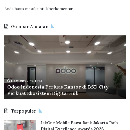
0
Anda harus
masuk
untuk berkomentar.
p
e
r
Gambar Andalan
S
a
O
B
h
d
P
a
o
T
m
o
a
I
p
n
e
d
r
o
a
1 Agustus 2026 11:51
Odoo Indonesia Perluas Kantor di BSD City,
n
C
Perkuat Ekosistem Digital Hub
e
e
s
t
i
a
Terpopuler
a
k
P
R
JakOne Mobile Bawa Bank Jakarta Raih
e
e
Digital Excellence Awards 2026
r
k