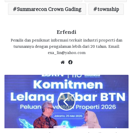
o
p
m
Summarecon Crown Gading
township
k
p
Erfendi
Penulis dan penikmat informasi terkait industri properti dan
turunannya dengan pengalaman lebih dari 20 tahun. Email:
exa_lin@yahoo.com
We
Fa
bsi
ce
te
bo
B
ok
T
N
-
D
J
K
N
L