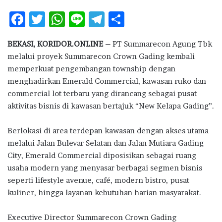
F
T
W
Li
T
S
ac
w
h
n
el
h
BEKASI, KORIDOR.ONLINE –
PT Summarecon Agung Tbk
e
it
at
e
e
ar
melalui proyek
Summarecon Crown Gading
kembali
b
te
s
g
e
memperkuat pengembangan township dengan
o
r
A
ra
menghadirkan Emerald Commercial, kawasan ruko dan
commercial lot terbaru yang dirancang sebagai pusat
o
p
m
aktivitas bisnis di kawasan bertajuk “New Kelapa Gading”.
k
p
Berlokasi di area terdepan kawasan dengan akses utama
melalui Jalan Bulevar Selatan dan Jalan Mutiara Gading
City, Emerald Commercial diposisikan sebagai ruang
usaha modern yang menyasar berbagai segmen bisnis
seperti lifestyle avenue, café, modern bistro, pusat
kuliner, hingga layanan kebutuhan harian masyarakat.
Executive Director Summarecon Crown Gading