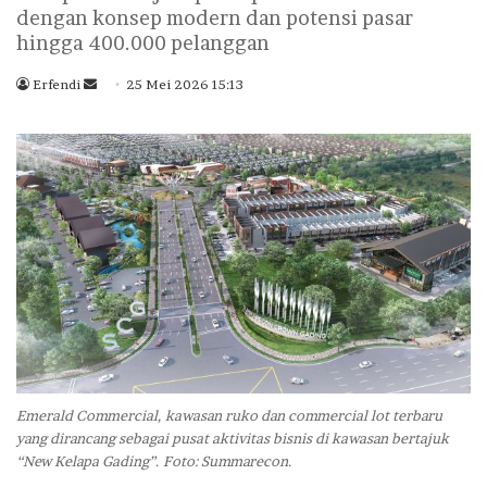
dengan konsep modern dan potensi pasar
hingga 400.000 pelanggan
Erfendi
S
25 Mei 2026 15:13
e
n
d
a
n
e
m
a
i
l
Emerald Commercial, kawasan ruko dan commercial lot terbaru
yang dirancang sebagai pusat aktivitas bisnis di kawasan bertajuk
“New Kelapa Gading”. Foto: Summarecon.