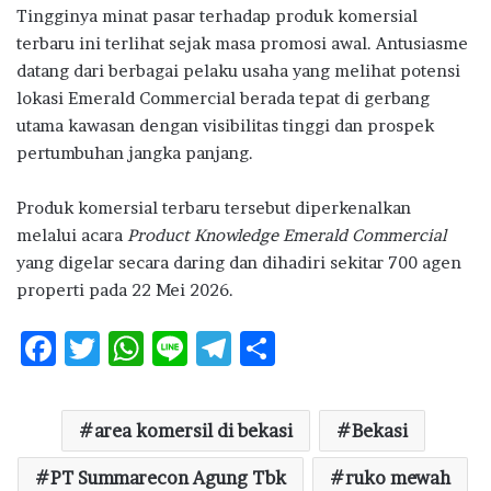
Tingginya minat pasar terhadap produk komersial
terbaru ini terlihat sejak masa promosi awal. Antusiasme
datang dari berbagai pelaku usaha yang melihat potensi
lokasi Emerald Commercial berada tepat di gerbang
utama kawasan dengan visibilitas tinggi dan prospek
pertumbuhan jangka panjang.
Produk komersial terbaru tersebut diperkenalkan
melalui acara
Product Knowledge Emerald Commercial
yang digelar secara daring dan dihadiri sekitar 700 agen
properti pada 22 Mei 2026.
F
T
W
Li
T
S
ac
w
h
n
el
h
e
it
at
e
e
ar
area komersil di bekasi
Bekasi
b
te
s
g
e
PT Summarecon Agung Tbk
o
r
A
ra
ruko mewah