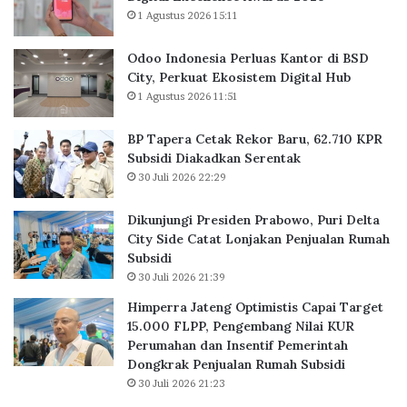
1 Agustus 2026 15:11
l
o
u
r
a
B
Odoo Indonesia Perluas Kantor di BSD
s
a
City, Perkuat Ekosistem Digital Hub
K
r
1 Agustus 2026 11:51
a
u
n
,
BP Tapera Cetak Rekor Baru, 62.710 KPR
t
6
Subsidi Diakadkan Serentak
o
2
30 Juli 2026 22:29
r
.
d
7
Dikunjungi Presiden Prabowo, Puri Delta
i
1
City Side Catat Lonjakan Penjualan Rumah
B
0
Subsidi
S
K
30 Juli 2026 21:39
D
P
C
R
Himperra Jateng Optimistis Capai Target
i
S
15.000 FLPP, Pengembang Nilai KUR
t
u
Perumahan dan Insentif Pemerintah
y
b
Dongkrak Penjualan Rumah Subsidi
,
s
30 Juli 2026 21:23
P
i