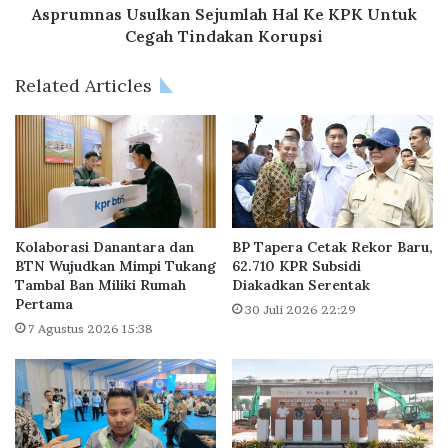
a
U
Asprumnas Usulkan Sejumlah Hal Ke KPK Untuk
w
s
Cegah Tindakan Korupsi
a
u
T
l
Related Articles
i
k
m
a
u
n
r
S
M
e
a
j
n
u
f
m
Kolaborasi Danantara dan
BP Tapera Cetak Rekor Baru,
a
l
BTN Wujudkan Mimpi Tukang
62.710 KPR Subsidi
a
Tambal Ban Miliki Rumah
Diakadkan Serentak
a
Pertama
t
h
30 Juli 2026 22:29
k
H
7 Agustus 2026 15:38
a
a
n
l
P
K
e
e
m
K