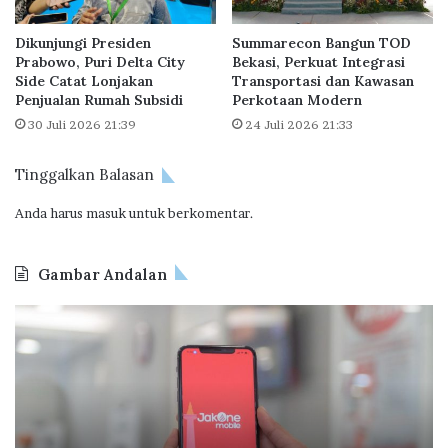
b
P
i
K
Dikunjungi Presiden
Summarecon Bangun TOD
a
U
Prabowo, Puri Delta City
Bekasi, Perkuat Integrasi
y
n
Side Catat Lonjakan
Transportasi dan Kawasan
a
t
Penjualan Rumah Subsidi
Perkotaan Modern
a
u
30 Juli 2026 21:39
24 Juli 2026 21:33
n
k
T
C
a
e
Tinggalkan Balasan
p
g
e
Anda harus
masuk
untuk berkomentar.
a
r
h
a
T
Gambar Andalan
i
n
J
O
d
a
d
a
k
o
k
O
o
a
n
I
n
e
n
K
M
d
o