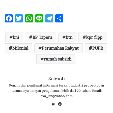
F
T
W
Li
T
S
ac
w
h
n
el
h
e
it
at
e
e
ar
bni
BP Tapera
btn
kpr flpp
b
te
s
g
e
Milenial
o
r
A
Perumahan Rakyat
ra
PUPR
o
p
m
rumah subsidi
k
p
Erfendi
Penulis dan penikmat informasi terkait industri properti dan
turunannya dengan pengalaman lebih dari 20 tahun. Email:
exa_lin@yahoo.com
We
Fa
bsi
ce