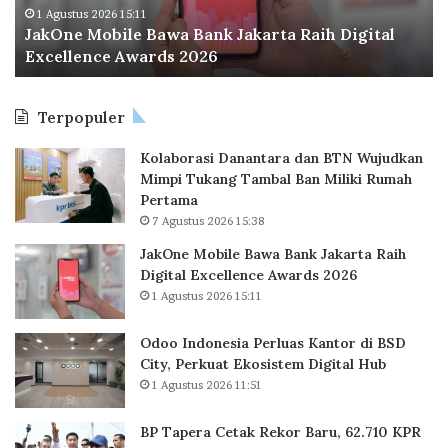
o
o
1 Agustus 2026 15:11
r
JakOne Mobile Bawa Bank Jakarta Raih Digital
b
n
u
Excellence Awards 2026
i
e
p
l
s
s
e
i
i
Terpopuler
B
a
a
P
Kolaborasi Danantara dan BTN Wujudkan
w
e
Mimpi Tukang Tambal Ban Miliki Rumah
a
r
Pertama
B
l
7 Agustus 2026 15:38
a
u
n
a
JakOne Mobile Bawa Bank Jakarta Raih
k
s
Digital Excellence Awards 2026
J
K
1 Agustus 2026 15:11
a
a
k
n
Odoo Indonesia Perluas Kantor di BSD
a
t
City, Perkuat Ekosistem Digital Hub
r
o
1 Agustus 2026 11:51
t
r
a
d
BP Tapera Cetak Rekor Baru, 62.710 KPR
R
i