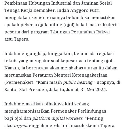
Pembinaan Hubungan Industrial dan Jaminan Sosial
b
te
s
g
e
Tenaga Kerja Kemnaker, Indah Anggoro Putri
o
r
A
ra
mengatakan kementeriannya belum bisa memastikan
apakah pekerja ojek online (ojol) bakal masuk kriteria
o
p
m
peserta dari program Tabungan Perumahan Rakyat
k
p
atau Tapera.
Indah mengungkap, hingga kini, belum ada regulasi
teknis yang mengatur soal kepesertaan tentang ojol.
Namun, ia berencana akan membahas aturan itu dalam
merumuskan Peraturan Menteri Ketenagakerjaan
(Permenaker). “Kami masih
public hearing
,” ucapnya, di
Kantor Staf Presiden, Jakarta, Jumat, 31 Mei 2024.
Indah memastikan pihaknya kini sedang
mengharmonisasikan Permenaker Perlindungan
bagi ojol dan
platform digital workers
. “Penting
atau
urgent
enggak mereka ini, masuk skema Tapera.