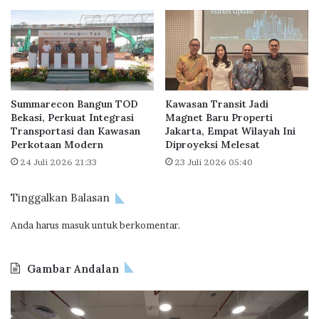
e
n
r
g
j
a
a
n
P
n
e
y
r
a
Summarecon Bangun TOD
Kawasan Transit Jadi
t
D
Bekasi, Perkuat Integrasi
Magnet Baru Properti
u
e
Transportasi dan Kawasan
Jakarta, Empat Wilayah Ini
m
n
Perkotaan Modern
Diproyeksi Melesat
b
g
24 Juli 2026 21:33
23 Juli 2026 05:40
u
a
h
n
a
I
Tinggalkan Balasan
n
K
M
Anda harus
masuk
untuk berkomentar.
N
e
d
m
a
Gambar Andalan
b
n
a
M
O
B
i
a
d
P
k
k