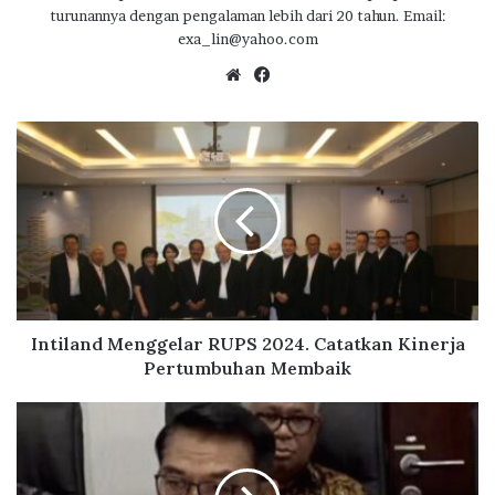
turunannya dengan pengalaman lebih dari 20 tahun. Email:
o
p
m
exa_lin@yahoo.com
k
p
We
Fa
bsi
ce
te
bo
I
ok
n
t
i
l
a
n
d
M
e
Intiland Menggelar RUPS 2024. Catatkan Kinerja
n
Pertumbuhan Membaik
g
g
M
e
o
l
e
a
l