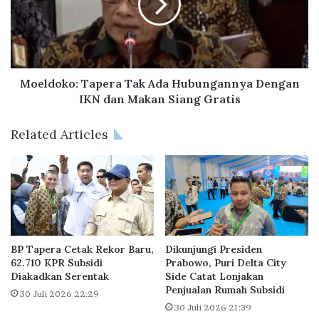
r
d
R
o
U
k
P
o
S
:
2
T
Moeldoko: Tapera Tak Ada Hubungannya Dengan
0
a
IKN dan Makan Siang Gratis
2
p
4
e
Related Articles
.
r
C
a
a
T
t
a
a
k
t
A
k
d
a
a
BP Tapera Cetak Rekor Baru,
Dikunjungi Presiden
n
H
62.710 KPR Subsidi
Prabowo, Puri Delta City
K
Diakadkan Serentak
Side Catat Lonjakan
u
Penjualan Rumah Subsidi
i
b
30 Juli 2026 22:29
n
u
30 Juli 2026 21:39