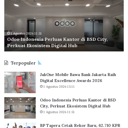
o
T
a
o
a
n
I
p
S
n
e
i
d
r
a
o
a
1 Agustus 2026 11:51
n
Odoo Indonesia Perluas Kantor di BSD City,
n
C
g
Perkuat Ekosistem Digital Hub
e
e
G
s
t
r
i
a
a
Terpopuler
a
k
t
P
R
i
JakOne Mobile Bawa Bank Jakarta Raih
e
e
s
Digital Excellence Awards 2026
r
k
1 Agustus 2026 15:11
l
o
u
r
a
B
Odoo Indonesia Perluas Kantor di BSD
s
a
City, Perkuat Ekosistem Digital Hub
K
r
1 Agustus 2026 11:51
a
u
n
,
BP Tapera Cetak Rekor Baru, 62.710 KPR