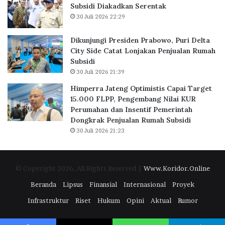
t
6
Subsidi Diakadkan Serentak
o
2
30 Juli 2026 22:29
r
.
d
7
Dikunjungi Presiden Prabowo, Puri Delta
i
1
City Side Catat Lonjakan Penjualan Rumah
B
0
Subsidi
S
K
30 Juli 2026 21:39
D
P
C
R
Himperra Jateng Optimistis Capai Target
i
S
15.000 FLPP, Pengembang Nilai KUR
t
u
Perumahan dan Insentif Pemerintah
y
b
Dongkrak Penjualan Rumah Subsidi
,
s
30 Juli 2026 21:23
P
i
e
d
r
i
© Copyright 2026, All Rights Reserved |
Www.Koridor.Online
k
D
u
i
Beranda
Lipsus
Finansial
Internasional
Proyek
a
a
Infrastruktur
Riset
Hukum
Opini
Aktual
Rumor
t
k
E
a
k
d