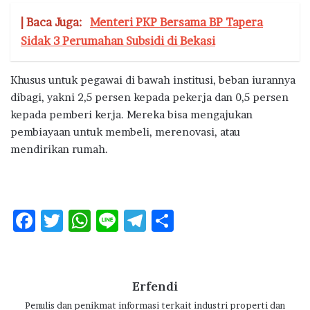
| Baca Juga:
Menteri PKP Bersama BP Tapera
Sidak 3 Perumahan Subsidi di Bekasi
Khusus untuk pegawai di bawah institusi, beban iurannya
dibagi, yakni 2,5 persen kepada pekerja dan 0,5 persen
kepada pemberi kerja. Mereka bisa mengajukan
pembiayaan untuk membeli, merenovasi, atau
mendirikan rumah.
F
T
W
Li
T
S
ac
w
h
n
el
h
e
it
at
e
e
ar
b
te
s
g
e
Erfendi
o
r
A
ra
Penulis dan penikmat informasi terkait industri properti dan