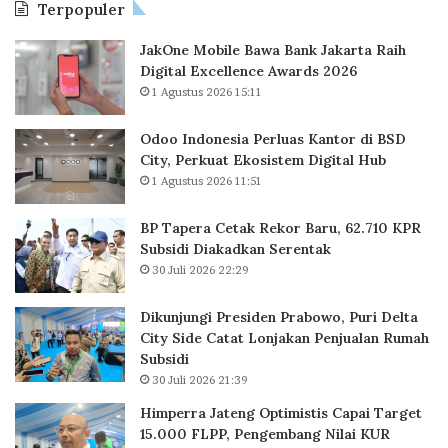
Terpopuler
k
R
JakOne Mobile Bawa Bank Jakarta Raih
e
Digital Excellence Awards 2026
k
1 Agustus 2026 15:11
o
r
B
Odoo Indonesia Perluas Kantor di BSD
a
City, Perkuat Ekosistem Digital Hub
r
1 Agustus 2026 11:51
u
,
BP Tapera Cetak Rekor Baru, 62.710 KPR
6
Subsidi Diakadkan Serentak
2
30 Juli 2026 22:29
.
7
Dikunjungi Presiden Prabowo, Puri Delta
1
City Side Catat Lonjakan Penjualan Rumah
0
Subsidi
K
30 Juli 2026 21:39
P
R
Himperra Jateng Optimistis Capai Target
S
15.000 FLPP, Pengembang Nilai KUR