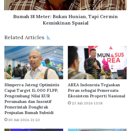
n
M
K
e
o
t
Rumah 18 Meter: Bukan Hunian, Tapi Cermin
l
e
Kemiskinan Spasial
o
r
n
:
Related Articles
i
B
a
u
l
k
T
a
e
n
r
H
b
u
a
n
Himperra Jateng Optimistis
AREA Indonesia Tegaskan
r
i
Capai Target 15.000 FLPP,
Peran sebagai Pemersatu
u
Pengembang Nilai KUR
Ekosistem Properti Nasional
a
Perumahan dan Insentif
d
n
23 Juli 2026 13:18
Pemerintah Dongkrak
i
,
Penjualan Rumah Subsidi
K
T
o
30 Juli 2026 21:23
a
t
p