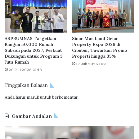
a
i
W
C
i
e
s
r
a
m
t
i
ASPRUMNAS Targetkan
Sinar Mas Land Gelar
a
n
Bangun 50.000 Rumah
Property Expo 2026 di
C
K
Subsidi pada 2027, Perkuat
Cibubur, Tawarkan Promo
i
e
Dukungan untuk Program 3
Properti hingga 35%
b
m
Juta Rumah
17 Juli 2026 10:31
u
i
20 Juli 2026 21:13
b
s
u
k
Tinggalkan Balasan
r
i
n
Anda harus
masuk
untuk berkomentar.
a
n
S
Gambar Andalan
p
a
J
O
s
a
d
i