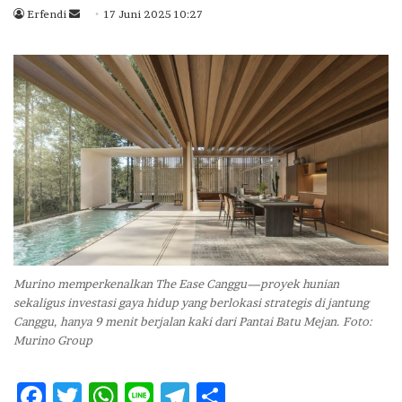
Erfendi
S
17 Juni 2025 10:27
e
n
d
a
n
e
m
a
i
l
Murino memperkenalkan The Ease Canggu—proyek hunian
sekaligus investasi gaya hidup yang berlokasi strategis di jantung
Canggu, hanya 9 menit berjalan kaki dari Pantai Batu Mejan. Foto:
Murino Group
F
T
W
Li
T
S