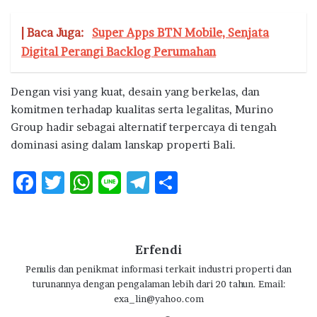
| Baca Juga:
Super Apps BTN Mobile, Senjata
Digital Perangi Backlog Perumahan
Dengan visi yang kuat, desain yang berkelas, dan
komitmen terhadap kualitas serta legalitas, Murino
Group hadir sebagai alternatif terpercaya di tengah
dominasi asing dalam lanskap properti Bali.
F
T
W
Li
T
S
ac
w
h
n
el
h
e
it
at
e
e
ar
b
te
s
g
e
Erfendi
o
r
A
ra
Penulis dan penikmat informasi terkait industri properti dan
turunannya dengan pengalaman lebih dari 20 tahun. Email:
o
p
m
exa_lin@yahoo.com