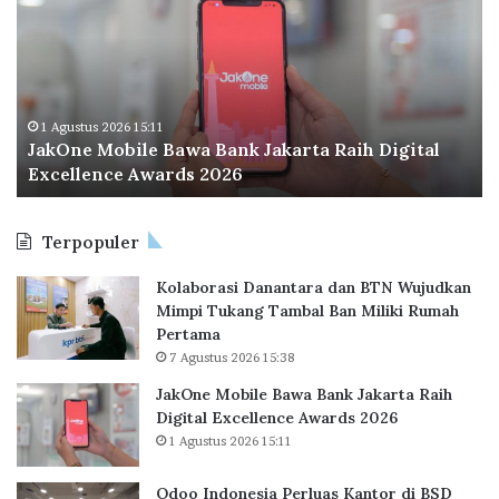
k
o
a
O
o
l
n
I
e
n
M
d
o
o
1 Agustus 2026 15:11
JakOne Mobile Bawa Bank Jakarta Raih Digital
b
n
Excellence Awards 2026
i
e
l
s
e
i
Terpopuler
B
a
a
P
Kolaborasi Danantara dan BTN Wujudkan
w
e
Mimpi Tukang Tambal Ban Miliki Rumah
a
r
Pertama
B
l
7 Agustus 2026 15:38
a
u
n
a
JakOne Mobile Bawa Bank Jakarta Raih
k
s
Digital Excellence Awards 2026
J
K
1 Agustus 2026 15:11
a
a
k
n
Odoo Indonesia Perluas Kantor di BSD