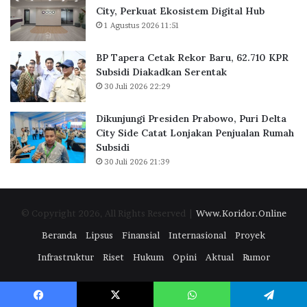
a
t
City, Perkuat Ekosistem Digital Hub
r
o
1 Agustus 2026 11:51
t
r
a
d
BP Tapera Cetak Rekor Baru, 62.710 KPR
R
i
Subsidi Diakadkan Serentak
a
B
30 Juli 2026 22:29
i
S
h
D
D
C
Dikunjungi Presiden Prabowo, Puri Delta
i
i
City Side Catat Lonjakan Penjualan Rumah
g
t
Subsidi
i
y
30 Juli 2026 21:39
t
,
a
P
l
e
© Copyright 2026, All Rights Reserved |
Www.Koridor.Online
E
r
x
k
Beranda
Lipsus
Finansial
Internasional
Proyek
c
u
Infrastruktur
Riset
Hukum
Opini
Aktual
Rumor
e
a
l
t
l
E
e
k