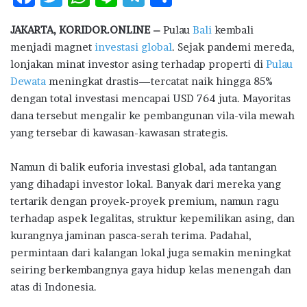
ac
w
h
n
el
h
JAKARTA, KORIDOR.ONLINE –
Pulau
Bali
kembali
e
it
at
e
e
ar
menjadi magnet
investasi global
. Sejak pandemi mereda,
b
te
s
g
e
lonjakan minat investor asing terhadap properti di
Pulau
o
r
A
ra
Dewata
meningkat drastis—tercatat naik hingga 85%
dengan total investasi mencapai USD 764 juta. Mayoritas
o
p
m
dana tersebut mengalir ke pembangunan vila-vila mewah
k
p
yang tersebar di kawasan-kawasan strategis.
Namun di balik euforia investasi global, ada tantangan
yang dihadapi investor lokal. Banyak dari mereka yang
tertarik dengan proyek-proyek premium, namun ragu
terhadap aspek legalitas, struktur kepemilikan asing, dan
kurangnya jaminan pasca-serah terima. Padahal,
permintaan dari kalangan lokal juga semakin meningkat
seiring berkembangnya gaya hidup kelas menengah dan
atas di Indonesia.