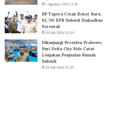
a
1 Agustus 2026 11:51
B
i
S
BP Tapera Cetak Rekor Baru,
h
D
62.710 KPR Subsidi Diakadkan
D
C
Serentak
i
i
30 Juli 2026 22:29
g
t
i
y
Dikunjungi Presiden Prabowo,
t
,
Puri Delta City Side Catat
a
P
Lonjakan Penjualan Rumah
l
e
Subsidi
E
r
30 Juli 2026 21:39
x
k
c
u
e
a
l
t
l
E
e
k
n
o
c
s
e
i
A
s