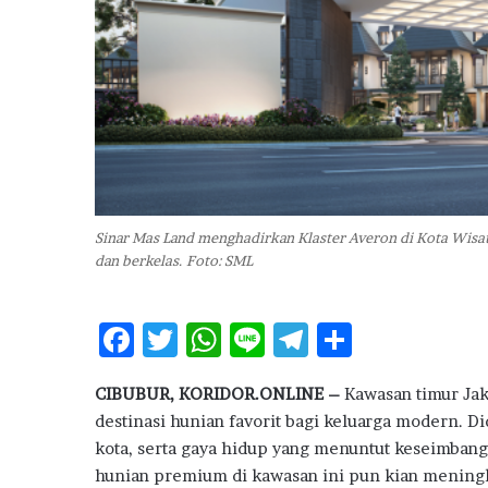
r
i
D
e
l
t
a
C
i
t
Sinar Mas Land menghadirkan Klaster Averon di Kota Wisat
y
dan berkelas. Foto: SML
S
i
d
F
T
W
Li
T
S
e
C
ac
w
h
n
el
h
a
CIBUBUR, KORIDOR.ONLINE –
Kawasan timur Jak
e
it
at
e
e
ar
t
destinasi hunian favorit bagi keluarga modern. D
a
b
te
s
g
e
kota, serta gaya hidup yang menuntut keseimbang
t
o
r
A
ra
L
hunian premium di kawasan ini pun kian meningk