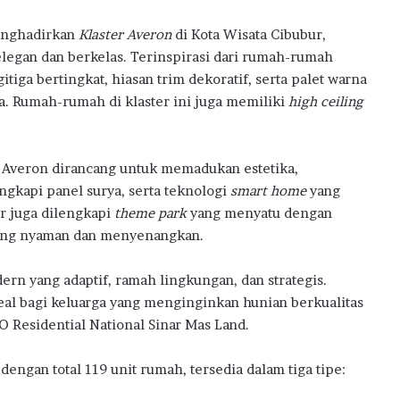
l
B
enghadirkan
Klaster Averon
di Kota Wisata Cibubur,
a
legan dan berkelas. Terinspirasi dari rumah-rumah
n
tiga bertingkat, hiasan trim dekoratif, serta palet warna
M
ua. Rumah-rumah di klaster ini juga memiliki
high ceiling
i
l
i
k
, Averon dirancang untuk memadukan estetika,
i
engkapi panel surya, serta teknologi
smart home
yang
R
r juga dilengkapi
theme park
yang menyatu dengan
u
m
 yang nyaman dan menyenangkan.
a
h
rn yang adaptif, ramah lingkungan, dan strategis.
P
al bagi keluarga yang menginginkan hunian berkualitas
e
EO Residential National Sinar Mas Land.
r
t
a
dengan total 119 unit rumah, tersedia dalam tiga tipe:
m