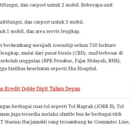
a
tifungsi, dan carport untuk 2 mobil. Beberapa unit
ltifungsi, dan carport untuk 2 mobil.
uk 1 mobil, dan area servis lengkap.
elah berkembang menjadi
township
seluas 750 hektare
lengkap, mulai dari pusat bisnis (CBD),
mall
terbesar di
-sekolah unggulan (BPK Penabur, Fajar Hidayah, BHK),
ga fasilitas kesehatan seperti Eka Hospital.
n Kredit Doble Digit Tahun Depan
ngan berbagai ruas tol seperti Tol Nagrak (JORR II), Tol
um juga tersedia melalui shuttle bus ke berbagai titik
 LRT Stasiun Harjamukti yang tersambung ke Commuter Line,