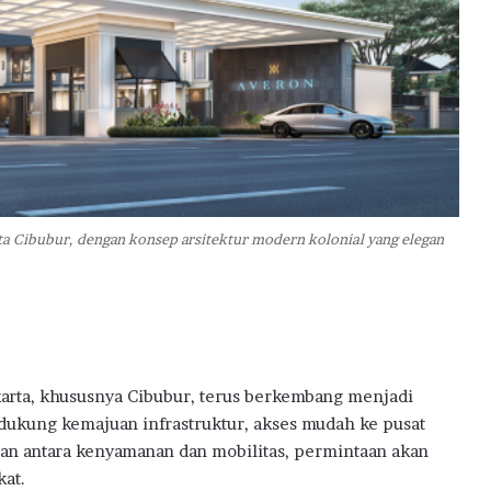
u
d
k
a
n
M
i
m
p
i
a Cibubur, dengan konsep arsitektur modern kolonial yang elegan
T
u
k
a
n
g
T
arta, khususnya Cibubur, terus berkembang menjadi
a
idukung kemajuan infrastruktur, akses mudah ke pusat
m
an antara kenyamanan dan mobilitas, permintaan akan
b
a
at.