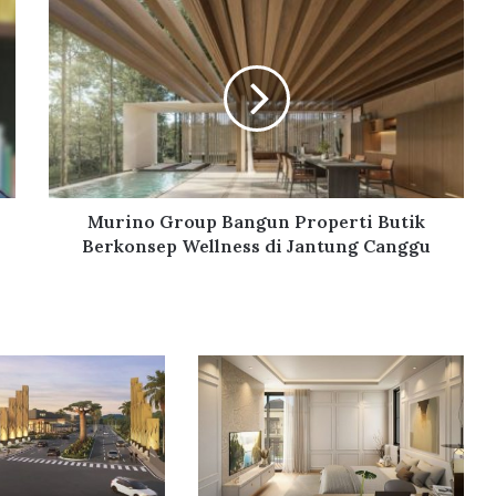
M
u
r
i
n
o
G
r
o
u
Murino Group Bangun Properti Butik
p
Berkonsep Wellness di Jantung Canggu
B
a
n
g
u
n
P
r
o
p