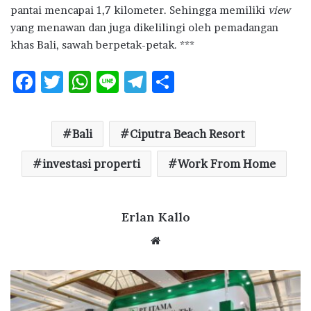
pantai mencapai 1,7 kilometer. Sehingga memiliki
view
yang menawan dan juga dikelilingi oleh pemadangan
khas Bali, sawah berpetak-petak. ***
F
T
W
Li
T
S
ac
w
h
n
el
h
e
it
at
e
e
ar
Bali
Ciputra Beach Resort
b
te
s
g
e
o
investasi properti
r
A
ra
Work From Home
o
p
m
k
p
Erlan Kallo
We
bsi
te
A
v
i