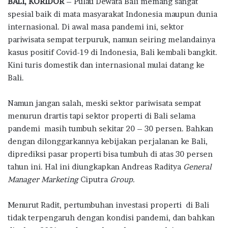
BALI, KORIDOR
– Pulau Dewata Bali memang sangat
e
it
at
e
e
ar
spesial baik di mata masyarakat Indonesia maupun dunia
b
te
s
g
e
internasional. Di awal masa pandemi ini, sektor
o
r
A
ra
pariwisata sempat terpuruk, namun seiring melandainya
kasus positif Covid-19 di Indonesia, Bali kembali bangkit.
o
p
m
Kini turis domestik dan internasional mulai datang ke
k
p
Bali.
Namun jangan salah, meski sektor pariwisata sempat
menurun drartis tapi sektor properti di Bali selama
pandemi masih tumbuh sekitar 20 – 30 persen. Bahkan
dengan dilonggarkannya kebijakan perjalanan ke Bali,
diprediksi pasar properti bisa tumbuh di atas 30 persen
tahun ini. Hal ini diungkapkan Andreas Raditya
General
Manager Marketing
Ciputra
Group
.
Menurut Radit, pertumbuhan investasi properti di Bali
tidak terpengaruh dengan kondisi pandemi, dan bahkan