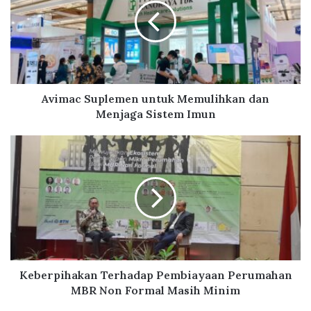
m
a
c
S
u
p
l
Avimac Suplemen untuk Memulihkan dan
e
Menjaga Sistem Imun
m
e
K
n
e
u
b
n
e
t
r
u
p
k
i
M
h
e
a
m
k
Keberpihakan Terhadap Pembiayaan Perumahan
u
a
MBR Non Formal Masih Minim
l
n