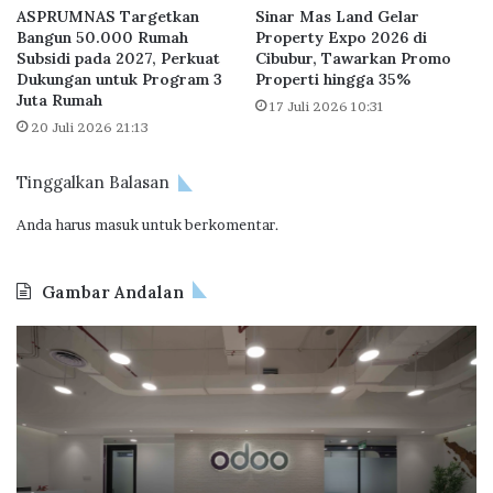
u
ASPRUMNAS Targetkan
Sinar Mas Land Gelar
m
m
Bangun 50.000 Rumah
Property Expo 2026 di
u
a
Subsidi pada 2027, Perkuat
Cibubur, Tawarkan Promo
n
h
Dukungan untuk Program 3
Properti hingga 35%
a
Juta Rumah
17 Juli 2026 10:31
n
20 Juli 2026 21:13
M
B
Tinggalkan Balasan
R
N
Anda harus
masuk
untuk berkomentar.
o
n
F
Gambar Andalan
o
r
O
B
m
d
P
a
o
T
l
o
a
M
I
p
a
n
e
s
d
r
i