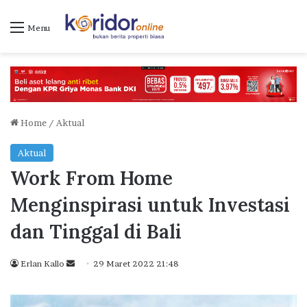
Menu
Home
/
Aktual
Aktual
Work From Home
Menginspirasi untuk Investasi
dan Tinggal di Bali
Erlan Kallo
S
29 Maret 2022 21:48
e
n