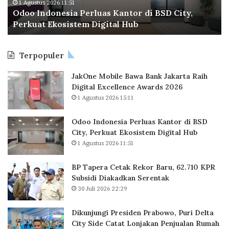
o
a
1 Agustus 2026 11:51
h
Odoo Indonesia Perluas Kantor di BSD City,
n
C
M
Perkuat Ekosistem Digital Hub
e
e
i
s
t
n
i
a
i
Terpopuler
a
k
m
P
R
JakOne Mobile Bawa Bank Jakarta Raih
e
e
Digital Excellence Awards 2026
r
k
1 Agustus 2026 15:11
l
o
u
r
a
B
Odoo Indonesia Perluas Kantor di BSD
s
a
City, Perkuat Ekosistem Digital Hub
K
r
1 Agustus 2026 11:51
a
u
n
,
BP Tapera Cetak Rekor Baru, 62.710 KPR
t
6
Subsidi Diakadkan Serentak
o
2
30 Juli 2026 22:29
r
.
d
7
Dikunjungi Presiden Prabowo, Puri Delta
i
1
City Side Catat Lonjakan Penjualan Rumah
B
0