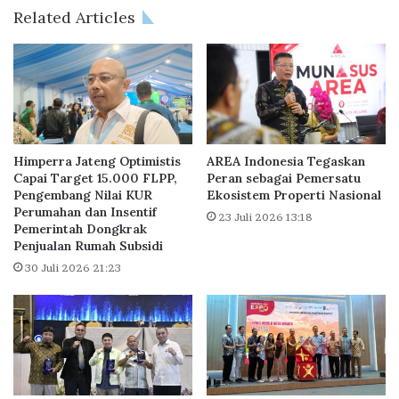
i
T
Related Articles
h
e
k
r
a
h
n
a
d
d
a
a
n
p
M
P
Himperra Jateng Optimistis
AREA Indonesia Tegaskan
e
e
Capai Target 15.000 FLPP,
Peran sebagai Pemersatu
n
Pengembang Nilai KUR
Ekosistem Properti Nasional
m
Perumahan dan Insentif
j
b
23 Juli 2026 13:18
Pemerintah Dongkrak
a
i
Penjualan Rumah Subsidi
g
a
a
30 Juli 2026 21:23
y
S
a
i
a
s
n
t
P
e
e
m
r
I