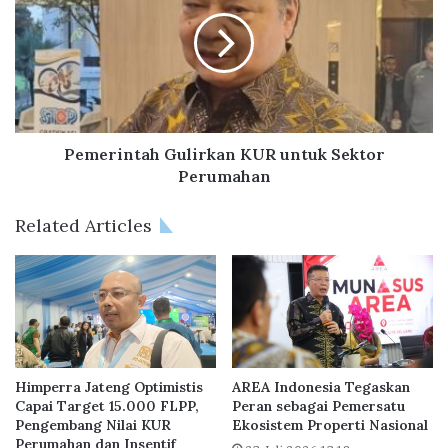
k
m
a
e
n
r
P
i
e
n
r
t
p
a
a
h
Pemerintah Gulirkan KUR untuk Sektor
n
G
Perumahan
j
u
a
l
Related Articles
n
i
g
r
a
k
n
a
I
n
n
K
s
U
e
R
Himperra Jateng Optimistis
AREA Indonesia Tegaskan
n
u
Capai Target 15.000 FLPP,
Peran sebagai Pemersatu
t
Pengembang Nilai KUR
Ekosistem Properti Nasional
n
Perumahan dan Insentif
i
t