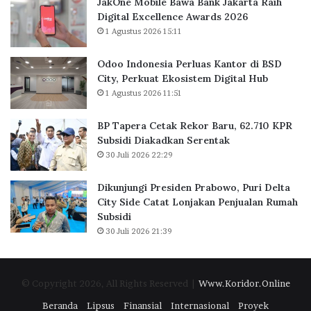
JakOne Mobile Bawa Bank Jakarta Raih
s
a
Digital Excellence Awards 2026
K
r
1 Agustus 2026 15:11
a
u
n
,
Odoo Indonesia Perluas Kantor di BSD
t
6
City, Perkuat Ekosistem Digital Hub
o
2
1 Agustus 2026 11:51
r
.
d
7
BP Tapera Cetak Rekor Baru, 62.710 KPR
i
1
Subsidi Diakadkan Serentak
B
0
30 Juli 2026 22:29
S
K
D
P
C
R
Dikunjungi Presiden Prabowo, Puri Delta
i
S
City Side Catat Lonjakan Penjualan Rumah
t
u
Subsidi
y
b
30 Juli 2026 21:39
,
s
P
i
e
d
© Copyright 2026, All Rights Reserved |
Www.Koridor.Online
r
i
k
D
Beranda
Lipsus
Finansial
Internasional
Proyek