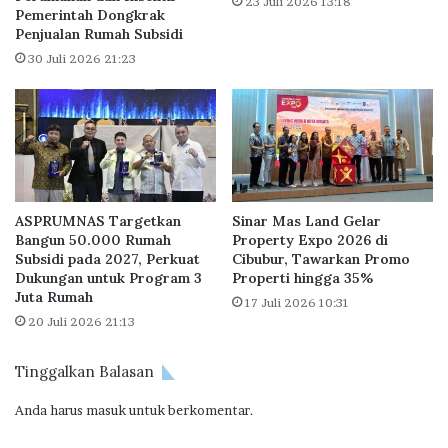
23 Juli 2026 13:18
Pemerintah Dongkrak
f
u
Penjualan Rumah Subsidi
P
k
P
30 Juli 2026 21:23
S
N
e
D
k
T
t
P
o
H
r
i
P
n
e
ASPRUMNAS Targetkan
Sinar Mas Land Gelar
g
r
Bangun 50.000 Rumah
Property Expo 2026 di
g
u
Subsidi pada 2027, Perkuat
Cibubur, Tawarkan Promo
a
m
Dukungan untuk Program 3
Properti hingga 35%
A
a
Juta Rumah
17 Juli 2026 10:31
k
h
20 Juli 2026 21:13
h
a
i
n
Tinggalkan Balasan
r
2
Anda harus
masuk
untuk berkomentar.
0
2