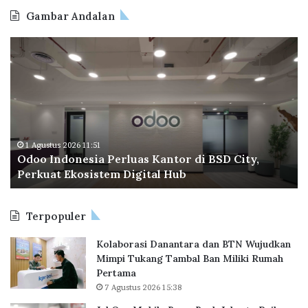
5
Gambar Andalan
O
B
d
P
o
T
o
a
I
p
n
e
d
r
o
a
1 Agustus 2026 11:51
Odoo Indonesia Perluas Kantor di BSD City,
n
C
Perkuat Ekosistem Digital Hub
e
e
s
t
i
a
Terpopuler
a
k
P
R
Kolaborasi Danantara dan BTN Wujudkan
e
e
Mimpi Tukang Tambal Ban Miliki Rumah
r
k
Pertama
l
o
7 Agustus 2026 15:38
u
r
a
B