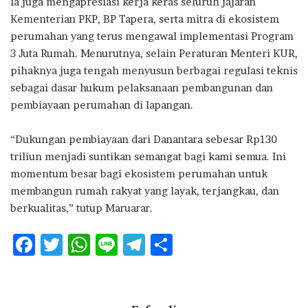
Ia juga mengapresiasi kerja keras seluruh jajaran
Kementerian PKP, BP Tapera, serta mitra di ekosistem
perumahan yang terus mengawal implementasi Program
3 Juta Rumah. Menurutnya, selain Peraturan Menteri KUR,
pihaknya juga tengah menyusun berbagai regulasi teknis
sebagai dasar hukum pelaksanaan pembangunan dan
pembiayaan perumahan di lapangan.
“Dukungan pembiayaan dari Danantara sebesar Rp130
triliun menjadi suntikan semangat bagi kami semua. Ini
momentum besar bagi ekosistem perumahan untuk
membangun rumah rakyat yang layak, terjangkau, dan
berkualitas,” tutup Maruarar.
F
T
W
Li
T
S
ac
w
h
n
el
h
e
it
at
e
e
ar