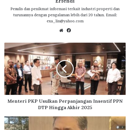
b
te
s
g
e
Erfendi
o
r
A
ra
Penulis dan penikmat informasi terkait industri properti dan
turunannya dengan pengalaman lebih dari 20 tahun. Email:
o
p
m
exa_lin@yahoo.com
k
p
We
Fa
bsi
ce
te
bo
M
ok
e
n
t
e
r
i
P
K
P
Menteri PKP Usulkan Perpanjangan Insentif PPN
U
DTP Hingga Akhir 2025
s
u
P
l
e