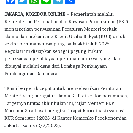
ac
w
h
n
el
h
JAKARTA, KORIDOR.ONLINE –
Pemerintah melalui
e
it
at
e
e
ar
Kementerian Perumahan dan Kawasan Permukiman (PKP)
b
te
s
g
e
menargetkan penyusunan Peraturan Menteri terkait
o
r
A
ra
skema dan mekanisme Kredit Usaha Rakyat (KUR) untuk
sektor perumahan rampung pada akhir Juli 2025.
o
p
m
Regulasi ini disiapkan sebagai payung hukum
k
p
pelaksanaan pembiayaan perumahan rakyat yang akan
dibiayai melalui dana dari Lembaga Pembiayaan
Pembangunan Danantara.
“Kami bergerak cepat untuk menyelesaikan Peraturan
Menteri yang mengatur skema KUR di sektor perumahan.
Targetnya tuntas akhir bulan ini,” ujar Menteri PKP
Maruarar Sirait usai mengikuti rapat koordinasi evaluasi
KUR Semester I 2025, di Kantor Kemenko Perekonomian,
Jakarta, Kamis (3/7/2025).