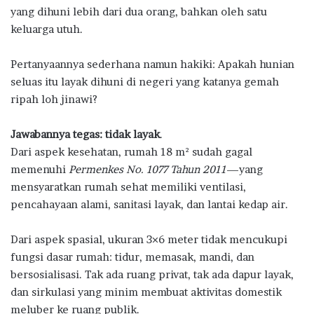
o
p
m
yang dihuni lebih dari dua orang, bahkan oleh satu
k
p
keluarga utuh.
Pertanyaannya sederhana namun hakiki: Apakah hunian
seluas itu layak dihuni di negeri yang katanya gemah
ripah loh jinawi?
Jawabannya tegas: tidak layak
.
Dari aspek kesehatan, rumah 18 m² sudah gagal
memenuhi
Permenkes No. 1077 Tahun 2011
—yang
mensyaratkan rumah sehat memiliki ventilasi,
pencahayaan alami, sanitasi layak, dan lantai kedap air.
Dari aspek spasial, ukuran 3×6 meter tidak mencukupi
fungsi dasar rumah: tidur, memasak, mandi, dan
bersosialisasi. Tak ada ruang privat, tak ada dapur layak,
dan sirkulasi yang minim membuat aktivitas domestik
meluber ke ruang publik.