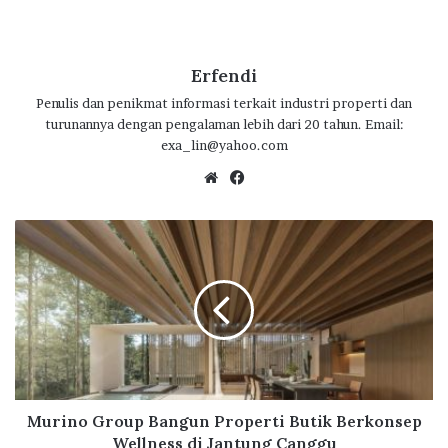
ac
w
h
n
el
h
e
it
at
e
e
ar
b
te
s
g
e
Erfendi
o
r
A
ra
Penulis dan penikmat informasi terkait industri properti dan
turunannya dengan pengalaman lebih dari 20 tahun. Email:
o
p
m
exa_lin@yahoo.com
k
p
We
Fa
bsi
ce
te
bo
M
ok
u
r
i
n
o
G
r
o
u
Murino Group Bangun Properti Butik Berkonsep
p
Wellness di Jantung Canggu