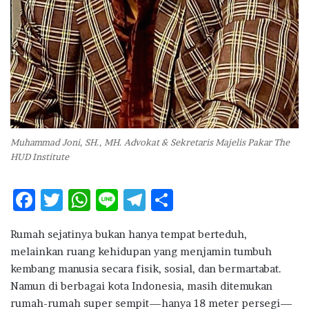
Muhammad Joni, SH., MH. Advokat & Sekretaris Majelis Pakar The
HUD Institute
F
T
W
Li
T
S
ac
w
h
n
el
h
Rumah sejatinya bukan hanya tempat berteduh,
e
it
at
e
e
ar
melainkan ruang kehidupan yang menjamin tumbuh
b
te
s
g
e
kembang manusia secara fisik, sosial, dan bermartabat.
o
r
A
ra
Namun di berbagai kota Indonesia, masih ditemukan
rumah-rumah super sempit—hanya 18 meter persegi—