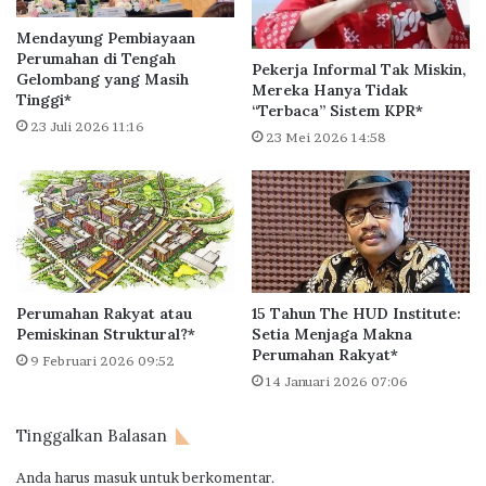
r
a
k
n
Mendayung Pembiayaan
o
a
Perumahan di Tengah
Pekerja Informal Tak Miskin,
n
s
Gelombang yang Masih
Mereka Hanya Tidak
s
Tinggi*
A
“Terbaca” Sistem KPR*
e
l
23 Juli 2026 11:16
23 Mei 2026 14:58
p
a
W
I
e
t
l
a
l
l
n
i
e
a
s
d
Perumahan Rakyat atau
15 Tahun The HUD Institute:
s
i
Pemiskinan Struktural?*
Setia Menjaga Makna
d
J
Perumahan Rakyat*
9 Februari 2026 09:52
i
a
14 Januari 2026 07:06
J
k
a
a
Tinggalkan Balasan
n
r
t
t
Anda harus
masuk
untuk berkomentar.
u