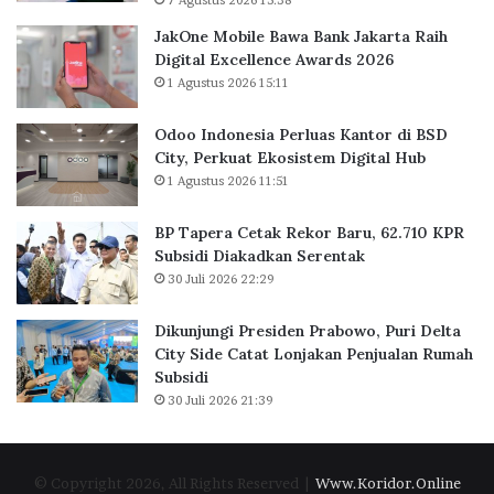
u
r
S
a
B
JakOne Mobile Bawa Bank Jakarta Raih
u
s
a
Digital Excellence Awards 2026
m
K
r
1 Agustus 2026 15:11
m
a
u
e
n
,
r
Odoo Indonesia Perluas Kantor di BSD
t
6
I
City, Perkuat Ekosistem Digital Hub
o
2
n
1 Agustus 2026 11:51
r
.
S
d
7
e
BP Tapera Cetak Rekor Baru, 62.710 KPR
i
1
a
Subsidi Diakadkan Serentak
B
0
-
30 Juli 2026 22:29
S
K
t
D
P
a
C
R
Dikunjungi Presiden Prabowo, Puri Delta
l
i
S
City Side Catat Lonjakan Penjualan Rumah
l
t
u
Subsidi
y
y
b
30 Juli 2026 21:39
”
,
s
!
P
i
e
d
© Copyright 2026, All Rights Reserved |
Www.Koridor.Online
r
i