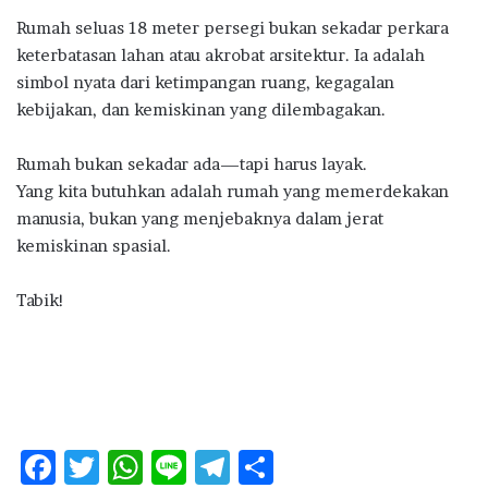
Rumah seluas 18 meter persegi bukan sekadar perkara
keterbatasan lahan atau akrobat arsitektur. Ia adalah
simbol nyata dari ketimpangan ruang, kegagalan
kebijakan, dan kemiskinan yang dilembagakan.
Rumah bukan sekadar ada—tapi harus layak.
Yang kita butuhkan adalah rumah yang memerdekakan
manusia, bukan yang menjebaknya dalam jerat
kemiskinan spasial.
Tabik!
F
T
W
Li
T
S