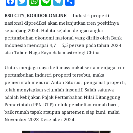
F
T
W
Li
T
S
ac
w
h
n
el
h
BSD CITY, KORIDOR.ONLINE—
Industri properti
e
it
at
e
e
ar
nasional diprediksi akan melanjutkan tren positifnya
b
te
s
g
e
sepanjang 2024. Hal itu sejalan dengan angka
o
r
A
ra
pertumbuhan ekonomi nasional yang dirilis oleh Bank
Indonesia mencapai 4,7 – 5,5 persen pada tahun 2024
o
p
m
atau Tahun Naga Kayu dalam astrologi China.
k
p
Untuk menjaga daya beli masyarakat serta menjaga tren
pertumbuhan industri properti tersebut, maka
pemerintah menurut Anton Sitorus , pengamat properti,
telah menyiapkan sejumlah insentif. Salah satunya
adalah kebijakan Pajak Pertambahan Nilai Ditanggung
Pemerintah (PPN DTP) untuk pembelian rumah baru,
baik rumah tapak ataupun apartemen siap huni, mulai
November 2023-Desember 2024.