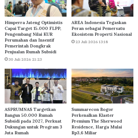
t
r
a
g
U
a
n
a
Himperra Jateng Optimistis
AREA Indonesia Tegaskan
i
n
Capai Target 15.000 FLPP,
Peran sebagai Pemersatu
t
Pengembang Nilai KUR
Ekosistem Properti Nasional
B
Perumahan dan Insentif
e
23 Juli 2026 13:18
Pemerintah Dongkrak
s
Penjualan Rumah Subsidi
t
30 Juli 2026 21:23
P
R
i
n
D
i
g
i
ASPRUMNAS Targetkan
Summarecon Bogor
t
Bangun 50.000 Rumah
Perkenalkan Klaster
a
Subsidi pada 2027, Perkuat
Premium The Sherwood
l
Dukungan untuk Program 3
Residence, Harga Mulai
T
Juta Rumah
Rp3,6 Miliar
r