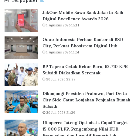
Terpopuler
k
e
R
R
s
A
JakOne Mobile Bawa Bank Jakarta Raih
e
i
2
Digital Excellence Awards 2026
k
d
0
1 Agustus 2026 15:11
o
e
2
r
n
4
B
P
Odoo Indonesia Perluas Kantor di BSD
a
r
City, Perkuat Ekosistem Digital Hub
r
a
1 Agustus 2026 11:51
u
b
,
o
BP Tapera Cetak Rekor Baru, 62.710 KPR
6
w
Subsidi Diakadkan Serentak
2
o
30 Juli 2026 22:29
.
,
7
P
Dikunjungi Presiden Prabowo, Puri Delta
1
u
City Side Catat Lonjakan Penjualan Rumah
0
r
Subsidi
K
i
30 Juli 2026 21:39
P
D
R
e
Himperra Jateng Optimistis Capai Target
S
l
15.000 FLPP, Pengembang Nilai KUR
u
t
Perumahan dan Insentif Pemerintah