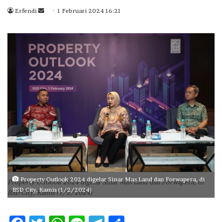
Erfendi
S
1 Februari 2024 16:21
e
n
d
a
n
e
m
a
i
l
Property Outlook 2024 digelar Sinar Mas Land dan Forwapera, di
Property Outlook 2024 digelar Sinar Mas Land dan Forwapera, di
BSD City, Kamis (1/2/2024)
BSD City, Kamis (1/2/2024)