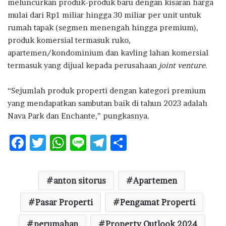
meluncurkan produk-produk baru dengan kisaran harga
mulai dari Rp1 miliar hingga 30 miliar per unit untuk
rumah tapak (segmen menengah hingga premium),
produk komersial termasuk ruko,
apartemen/kondominium dan kavling lahan komersial
termasuk yang dijual kepada perusahaan
joint venture
.
“Sejumlah produk properti dengan kategori premium
yang mendapatkan sambutan baik di tahun 2023 adalah
Nava Park dan Enchante,” pungkasnya.
F
T
W
Li
T
S
ac
w
h
n
el
h
e
it
at
e
e
ar
anton sitorus
Apartemen
b
te
s
g
e
o
Pasar Properti
r
A
ra
Pengamat Properti
o
p
m
perumahan
Property Outlook 2024