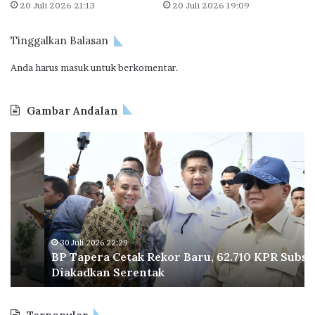
20 Juli 2026 21:13
20 Juli 2026 19:09
a
n
Tinggalkan Balasan
s
f
Anda harus
masuk
untuk berkomentar.
o
r
m
Gambar Andalan
a
t
B
D
i
P
i
o
T
k
n
a
u
d
p
n
i
e
j
A
r
u
j
a
n
30 Juli 2026 22:29
a
BP Tapera Cetak Rekor Baru, 62.710 KPR Subsidi
C
g
n
Diakadkan Serentak
e
i
g
t
P
I
a
r
P