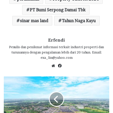
k
p
PT Bumi Serpong Damai Tbk
sinar mas land
Tahun Naga Kayu
Erfendi
Penulis dan penikmat informasi terkait industri properti dan
turunannya dengan pengalaman lebih dari 20 tahun. Email:
exa_lin@yahoo.com
We
Fa
bsi
ce
te
bo
P
ok
r
o
g
r
a
m