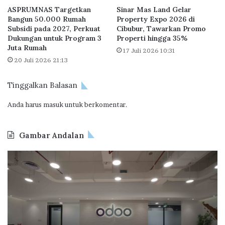
l
a
ASPRUMNAS Targetkan
Sinar Mas Land Gelar
i
r
Bangun 50.000 Rumah
Property Expo 2026 di
k
S
Subsidi pada 2027, Perkuat
Cibubur, Tawarkan Promo
i
i
Dukungan untuk Program 3
Properti hingga 35%
R
n
Juta Rumah
17 Juli 2026 10:31
u
a
20 Juli 2026 21:13
m
r
a
M
Tinggalkan Balasan
h
a
S
s
Anda harus
masuk
untuk berkomentar.
u
L
b
a
s
n
Gambar Andalan
i
d
d
R
O
B
i
a
d
P
d
i
o
T
i
h
o
a
T
P
I
p
e
e
n
e
n
n
d
r
g
g