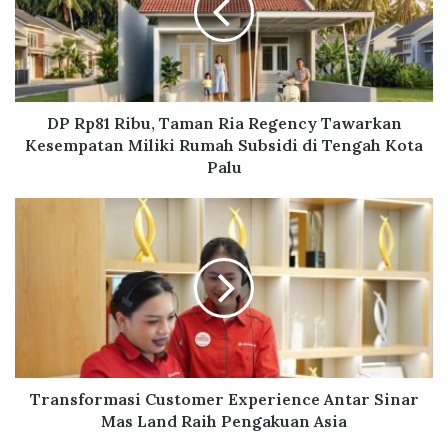
8
1
R
i
b
u
DP Rp81 Ribu, Taman Ria Regency Tawarkan
,
Kesempatan Miliki Rumah Subsidi di Tengah Kota
T
Palu
a
m
T
a
r
n
a
R
n
i
s
a
f
R
o
e
r
g
m
e
a
Transformasi Customer Experience Antar Sinar
n
s
Mas Land Raih Pengakuan Asia
c
i