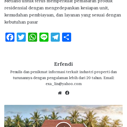
Metland untuk terus memperkuat pemasaran produk
residensial dengan mengedepankan kesiapan unit,
kemudahan pembiayaan, dan layanan yang sesuai dengan
kebutuhan pasar
F
T
W
Li
T
S
ac
w
h
n
el
h
e
it
at
e
e
ar
b
te
s
g
e
Erfendi
o
r
A
ra
Penulis dan penikmat informasi terkait industri properti dan
turunannya dengan pengalaman lebih dari 20 tahun. Email:
o
p
m
exa_lin@yahoo.com
k
p
We
Fa
bsi
ce
te
bo
D
ok
P
R
p