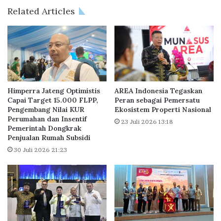
y
C
Related Articles
T
u
a
s
w
t
a
o
r
m
k
e
a
r
n
E
Himperra Jateng Optimistis
AREA Indonesia Tegaskan
K
x
Capai Target 15.000 FLPP,
Peran sebagai Pemersatu
e
Pengembang Nilai KUR
Ekosistem Properti Nasional
p
s
Perumahan dan Insentif
e
23 Juli 2026 13:18
Pemerintah Dongkrak
e
r
Penjualan Rumah Subsidi
m
i
p
30 Juli 2026 21:23
e
a
n
t
c
a
e
n
A
M
n
i
t