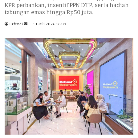
KPR perbankan, insentif PPN DTP, serta hadiah
tabungan emas hingga Rp50 juta.
Erfendi
S
1 Juli 2026 16:39
e
n
d
a
n
e
m
a
i
l