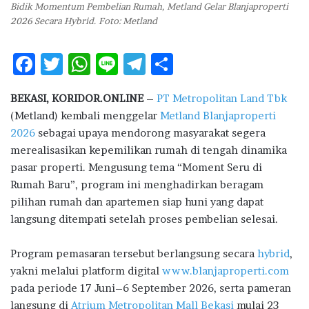
Bidik Momentum Pembelian Rumah, Metland Gelar Blanjaproperti
2026 Secara Hybrid. Foto: Metland
F
T
W
Li
T
S
ac
w
h
n
el
h
BEKASI, KORIDOR.ONLINE
–
PT Metropolitan Land Tbk
e
it
at
e
e
ar
(Metland) kembali menggelar
Metland Blanjaproperti
b
te
s
g
e
2026
sebagai upaya mendorong masyarakat segera
o
r
A
ra
merealisasikan kepemilikan rumah di tengah dinamika
pasar properti. Mengusung tema “Moment Seru di
o
p
m
Rumah Baru”, program ini menghadirkan beragam
k
p
pilihan rumah dan apartemen siap huni yang dapat
langsung ditempati setelah proses pembelian selesai.
Program pemasaran tersebut berlangsung secara
hybrid
,
yakni melalui platform digital
www.blanjaproperti.com
pada periode 17 Juni–6 September 2026, serta pameran
langsung di
Atrium Metropolitan Mall Bekasi
mulai 23