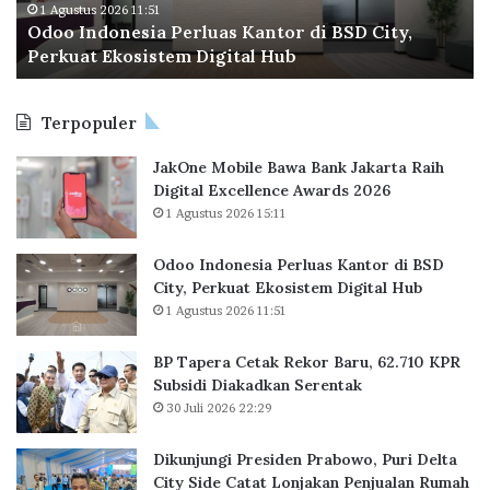
o
a
1 Agustus 2026 11:51
a
a
Odoo Indonesia Perluas Kantor di BSD City,
n
C
h
k
Perkuat Ekosistem Digital Hub
e
e
K
u
s
t
o
a
i
a
t
n
Terpopuler
a
k
a
A
P
R
P
s
JakOne Mobile Bawa Bank Jakarta Raih
e
e
a
i
Digital Excellence Awards 2026
r
k
l
a
1 Agustus 2026 15:11
l
o
u
u
r
a
B
Odoo Indonesia Perluas Kantor di BSD
s
a
City, Perkuat Ekosistem Digital Hub
K
r
1 Agustus 2026 11:51
a
u
n
,
BP Tapera Cetak Rekor Baru, 62.710 KPR
t
6
Subsidi Diakadkan Serentak
o
2
30 Juli 2026 22:29
r
.
d
7
Dikunjungi Presiden Prabowo, Puri Delta
i
1
City Side Catat Lonjakan Penjualan Rumah