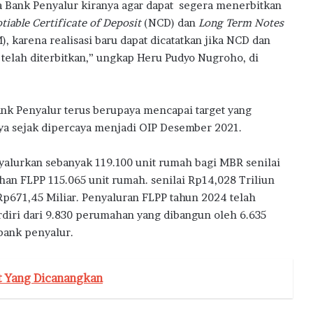
a
a Bank Penyalur kiranya agar dapat segera menerbitkan
tiable Certificate of Deposit
(NCD) dan
Long Term Notes
), karena realisasi baru dapat dicatatkan jika NCD dan
telah diterbitkan,” ungkap Heru Pudyo Nugroho, di
nk Penyalur terus berupaya mencapai target yang
ya sejak dipercaya menjadi OIP Desember 2021.
yalurkan sebanyak 119.100 unit rumah bagi MBR senilai
han FLPP 115.065 unit rumah. senilai Rp14,028 Triliun
Rp671,45 Miliar. Penyaluran FLPP tahun 2024 telah
erdiri dari 9.830 perumahan yang dibangun oleh 6.635
bank penyalur.
t Yang Dicanangkan