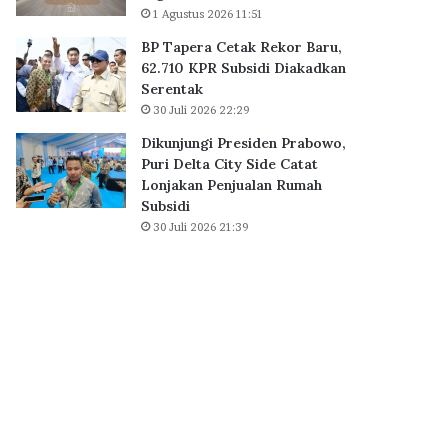
1 Agustus 2026 11:51
B
S
BP Tapera Cetak Rekor Baru,
D
62.710 KPR Subsidi Diakadkan
C
Serentak
i
30 Juli 2026 22:29
t
y
Dikunjungi Presiden Prabowo,
,
Puri Delta City Side Catat
P
Lonjakan Penjualan Rumah
e
Subsidi
r
30 Juli 2026 21:39
k
u
a
t
E
k
o
s
i
s