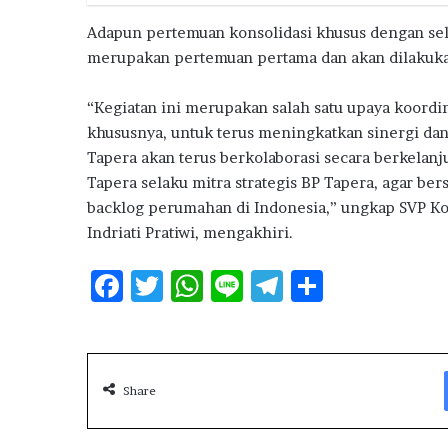
Adapun pertemuan konsolidasi khusus dengan se
merupakan pertemuan pertama dan akan dilakukan
“Kegiatan ini merupakan salah satu upaya koordi
khususnya, untuk terus meningkatkan sinergi dan
Tapera akan terus berkolaborasi secara berkela
Tapera selaku mitra strategis BP Tapera, agar be
backlog perumahan di Indonesia,” ungkap SVP Ko
Indriati Pratiwi, mengakhiri.
F
T
W
Li
T
S
ac
w
h
n
el
h
e
it
at
e
e
ar
b
te
s
g
e
Share
o
r
A
ra
o
p
m