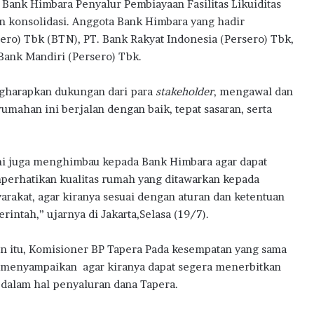
Bank Himbara Penyalur Pembiayaan Fasilitas Likuiditas
l
w
 konsolidasi. Anggota Bank Himbara yang hadir
B
a
a
r
ero) Tbk (BTN), PT. Bank Rakyat Indonesia (Persero) Tbk,
n
d
Bank Mandiri (Persero) Tbk.
M
s
i
2
gharapkan dukungan dari para
stakeholder
, mengawal dan
l
0
ahan ini berjalan dengan baik, tepat sasaran, serta
i
2
k
6
i
R
i juga menghimbau kepada Bank Himbara agar dapat
u
erhatikan kualitas rumah yang ditawarkan kepada
m
arakat, agar kiranya sesuai dengan aturan dan ketentuan
a
h
rintah,” ujarnya di Jakarta,Selasa (19/7).
P
e
in itu, Komisioner BP Tapera Pada kesempatan yang sama
r
 menyampaikan agar kiranya dapat segera menerbitkan
t
 dalam hal penyaluran dana Tapera.
a
m