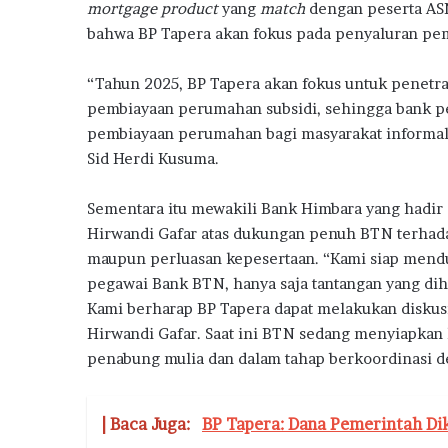
mortgage product
yang
match
dengan peserta ASN
bahwa BP Tapera akan fokus pada penyaluran pem
“Tahun 2025, BP Tapera akan fokus untuk penetr
pembiayaan perumahan subsidi, sehingga bank pe
pembiayaan perumahan bagi masyarakat informal k
Sid Herdi Kusuma.
Sementara itu mewakili Bank Himbara yang hadir 
Hirwandi Gafar atas dukungan penuh BTN terhada
maupun perluasan kepesertaan. “Kami siap mendu
pegawai Bank BTN, hanya saja tantangan yang dih
Kami berharap BP Tapera dapat melakukan diskusi l
Hirwandi Gafar. Saat ini BTN sedang menyiapkan 
penabung mulia dan dalam tahap berkoordinasi d
| Baca Juga:
BP Tapera: Dana Pemerintah Dik