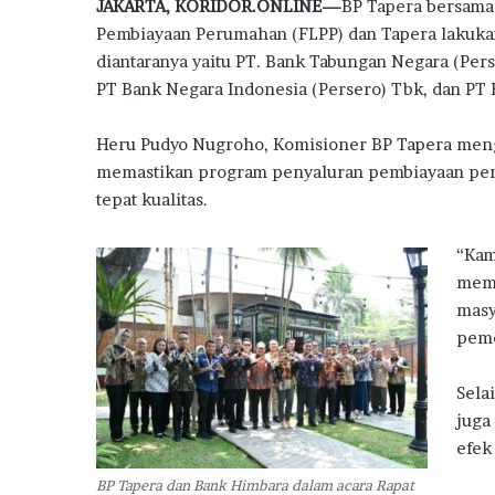
JAKARTA, KORIDOR.ONLINE—
BP Tapera bersama 
e
o
it
at
e
e
ar
Pembiayaan Perumahan (FLPP) dan Tapera lakukan
n
b
te
s
g
e
j
diantaranya yaitu PT. Bank Tabungan Negara (Pers
a
o
r
A
ra
PT Bank Negara Indonesia (Persero) Tbk, dan PT 
k
o
p
m
a
Heru Pudyo Nugroho, Komisioner BP Tapera men
n
k
p
memastikan program penyaluran pembiayaan perum
P
e
tepat kualitas.
n
j
“Kam
u
memp
a
masy
l
a
peme
n
R
Sela
u
juga
m
efek
a
h
BP Tapera dan Bank Himbara dalam acara Rapat