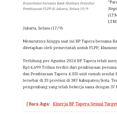
S
“Par
Konsolidasi bersama Bank Himbara Penyalur
u
Nego
Pembiayaan FLPP di Jakarta, Selasa 19/9
b
(LTM
s
LTM 
i
Jakarta, Selasa (17/9)
d
i
Menurutnya hingga saat ini BP Tapera bersama Ba
ditetapkan oleh pemerintah untuk FLPP, khususn
Terhitung per Agustus 2024 BP Tapera telah men
Rp14,699 Triliun terdiri dari pembiayaan peruma
dan Pembiayaan Tapera 4.035 unit rumah senilai 
tersebar di 33 provinsi di 387 kabupaten/kota. T
pengembang yang telah bekerja sama dengan 37 
| Baca Juga:
Kinerja BP Tapera Sesuai Targe