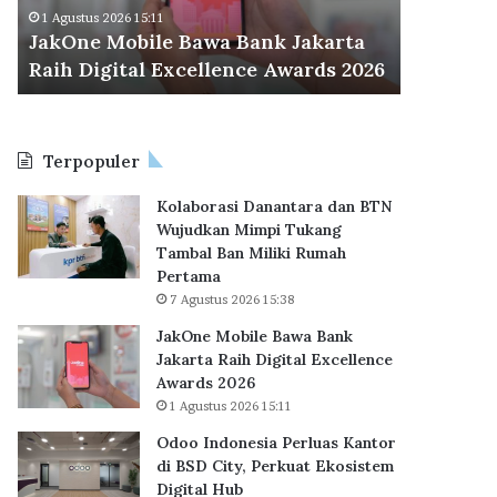
d
Odoo Indonesia P
tus 2026 15:11
o
e Mobile Bawa Bank Jakarta
BSD City, Perkua
n
Digital Excellence Awards 2026
Hub
e
s
i
a
Terpopuler
P
e
Kolaborasi Danantara dan BTN
r
Wujudkan Mimpi Tukang
l
Tambal Ban Miliki Rumah
u
Pertama
a
7 Agustus 2026 15:38
s
K
JakOne Mobile Bawa Bank
a
Jakarta Raih Digital Excellence
n
Awards 2026
t
1 Agustus 2026 15:11
o
Odoo Indonesia Perluas Kantor
r
di BSD City, Perkuat Ekosistem
d
Digital Hub
i