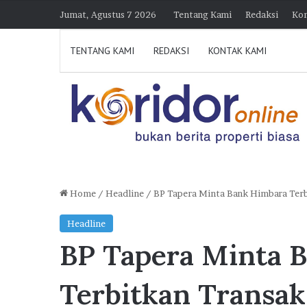
Jumat, Agustus 7 2026
Tentang Kami
Redaksi
Kon
TENTANG KAMI
REDAKSI
KONTAK KAMI
Home
/
Headline
/
BP Tapera Minta Bank Himbara Terb
D
Headline
i
BP Tapera Minta 
k
u
n
Terbitkan Transak
j
30 Juli 2026 21:39