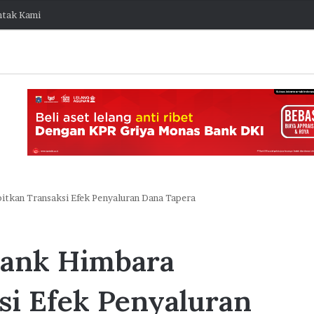
tak Kami
itkan Transaksi Efek Penyaluran Dana Tapera
K
J
o
a
Bank Himbara
l
k
a
O
b
n
si Efek Penyaluran
o
e
7 Agustus 2026 15:38