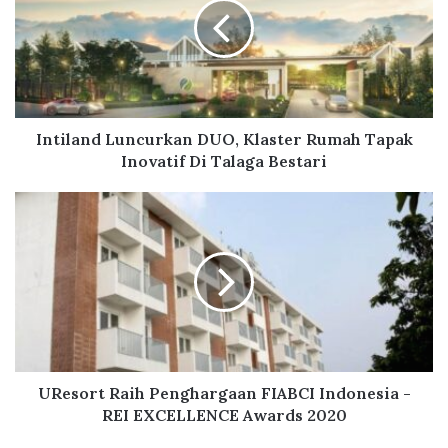
i
l
a
n
d
L
u
Intiland Luncurkan DUO, Klaster Rumah Tapak
n
Inovatif Di Talaga Bestari
c
u
U
r
R
k
e
a
s
n
o
D
r
U
t
O
R
,
a
K
i
UResort Raih Penghargaan FIABCI Indonesia -
l
h
REI EXCELLENCE Awards 2020
a
P