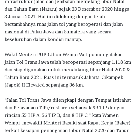
b
te
s
g
e
infrastruktur jalan dan jembatan menjelang libur Natal
o
r
A
ra
dan Tahun Baru (Nataru) sejak 23 Desember 2020 hingga
3 Januari 2021. Hal ini didukung dengan telah
o
p
m
bertambahnya ruas jalan tol yang beroperasi dan jalan
k
p
nasional di Pulau Jawa dan Sumatera yang secara
keseluruhan dalam kondisi mantap.
Wakil Menteri PUPR Jhon Wempi Wetipo mengatakan
jalan Tol Trans Jawa telah beroperasi sepanjang 1.118 km
dan siap digunakan untuk mendukung libur Natal 2020 &
Tahun Baru 2021. Ruas ini termasuk Jakarta-Cikampek
(Japek) II Elevated sepanjang 36 km.
“Jalan Tol Trans Jawa dilengkapi dengan Tempat Istirahat
dan Pelayanan (TIP)/rest area sebanyak 99 TIP dengan
rincian 55 TIP A, 36 TIP B, dan 8 TIP C,” kata Wamen
Wempi mewakili Menteri Basuki saat Rapat Kerja (Raker)
terkait kesiapan penanganan Libur Natal 2020 dan Tahun