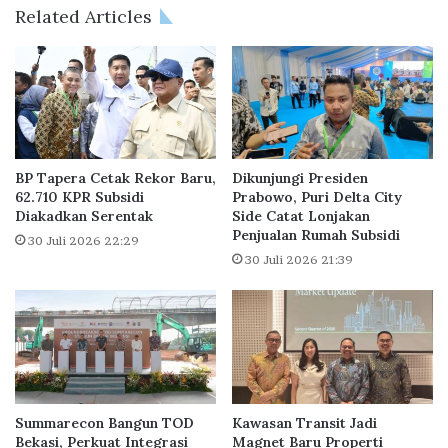
s
e
Related Articles
t
n
e
g
r
h
R
a
u
r
m
g
a
a
h
a
BP Tapera Cetak Rekor Baru,
Dikunjungi Presiden
T
n
62.710 KPR Subsidi
Prabowo, Puri Delta City
a
Diakadkan Serentak
Side Catat Lonjakan
F
Penjualan Rumah Subsidi
p
I
30 Juli 2026 22:29
a
A
30 Juli 2026 21:39
k
B
I
C
n
I
o
I
v
n
a
d
t
o
Summarecon Bangun TOD
Kawasan Transit Jadi
i
n
Bekasi, Perkuat Integrasi
Magnet Baru Properti
f
e