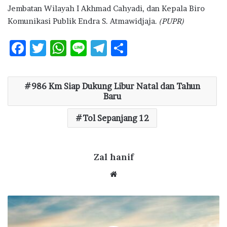
Jembatan Wilayah I Akhmad Cahyadi, dan Kepala Biro
Komunikasi Publik Endra S. Atmawidjaja.
(PUPR)
F
T
W
Li
T
S
ac
w
h
n
el
h
e
it
at
e
e
ar
986 Km Siap Dukung Libur Natal dan Tahun
b
te
s
g
e
Baru
o
r
A
ra
Tol Sepanjang 12
o
p
m
k
p
Zal hanif
We
bsi
te
I
n
t