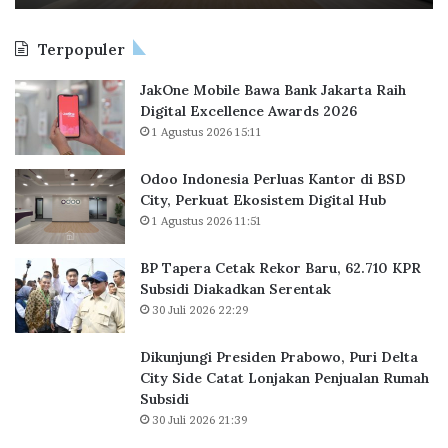
t
d
a
s
Terpopuler
k
2
R
0
JakOne Mobile Bawa Bank Jakarta Raih
e
2
Digital Excellence Awards 2026
k
0
1 Agustus 2026 15:11
o
r
B
Odoo Indonesia Perluas Kantor di BSD
a
City, Perkuat Ekosistem Digital Hub
r
1 Agustus 2026 11:51
u
,
BP Tapera Cetak Rekor Baru, 62.710 KPR
6
Subsidi Diakadkan Serentak
2
30 Juli 2026 22:29
.
7
Dikunjungi Presiden Prabowo, Puri Delta
1
City Side Catat Lonjakan Penjualan Rumah
0
Subsidi
K
30 Juli 2026 21:39
P