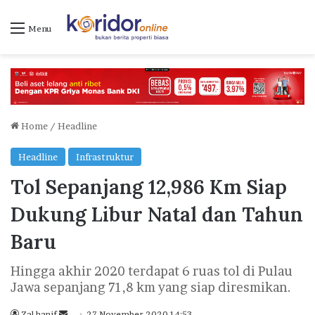
Menu
Home
/
Headline
Headline
Infrastruktur
Tol Sepanjang 12,986 Km Siap
Dukung Libur Natal dan Tahun
Baru
Hingga akhir 2020 terdapat 6 ruas tol di Pulau
Jawa sepanjang 71,8 km yang siap diresmikan.
Zal hanif
S
27 November 2020 14:53