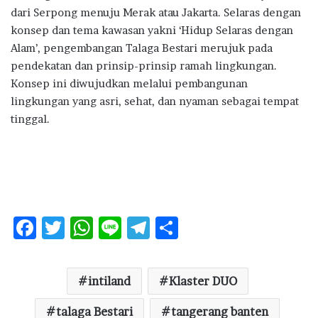
dari Serpong menuju Merak atau Jakarta. Selaras dengan
konsep dan tema kawasan yakni ‘Hidup Selaras dengan
Alam’, pengembangan Talaga Bestari merujuk pada
pendekatan dan prinsip-prinsip ramah lingkungan.
Konsep ini diwujudkan melalui pembangunan
lingkungan yang asri, sehat, dan nyaman sebagai tempat
tinggal.
F
T
W
Li
T
S
ac
w
h
n
el
h
e
it
at
e
e
ar
intiland
Klaster DUO
b
te
s
g
e
talaga Bestari
tangerang banten