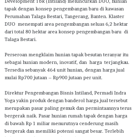
Development Tbk (Intiland) meluncurkan DUO, hunian
b
te
s
g
e
tapak dengan konsep pengembangan baru di kawasan
o
r
A
ra
Perumahan Talaga Bestari, Tangerang, Banten. Klaster
DUO menempati area pengembangan seluas 6,2 hektar
o
p
m
dari total 80 hektar area konsep pengembangan baru di
k
p
Talaga Bestari.
Perseroan mengklaim hunian tapak besutan teranyar itu
sebagai hunian modern, inovatif, dan harga terjangkau.
Tersedia sebanyak 464 unit hunian, dengan harga jual
mulai Rp700 jutaan – Rp900 jutaan per unit.
Direktur Pengembangan Bisnis Intiland, Permadi Indra
Yoga yakin produk dengan banderol harga jual tersebut
merupakan pasar paling gemuk dan permintaannya terus
bergerak naik. Pasar hunian rumah tapak dengan harga
di bawah Rp 1 miliar menurutnya cenderung masih
bergerak dan memiliki potensi sangat besar. Terlebih