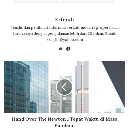
o
r
A
ra
o
p
m
k
p
Erfendi
Penulis dan penikmat informasi terkait industri properti dan
turunannya dengan pengalaman lebih dari 20 tahun. Email:
exa_lin@yahoo.com
We
Fa
bsi
ce
te
bo
H
ok
a
n
d
O
v
e
r
T
h
Hand Over The Newton 1 Tepat Waktu di Masa
e
Pandemi