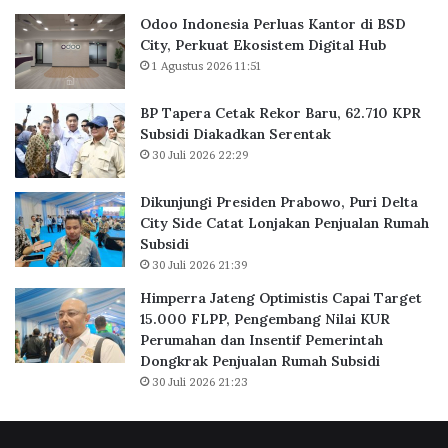
r
n
B
P
Odoo Indonesia Perluas Kantor di BSD
a
r
City, Perkuat Ekosistem Digital Hub
r
a
1 Agustus 2026 11:51
u
b
,
o
BP Tapera Cetak Rekor Baru, 62.710 KPR
6
w
Subsidi Diakadkan Serentak
2
o
30 Juli 2026 22:29
.
,
7
P
Dikunjungi Presiden Prabowo, Puri Delta
1
u
City Side Catat Lonjakan Penjualan Rumah
0
r
Subsidi
K
i
30 Juli 2026 21:39
P
D
R
e
Himperra Jateng Optimistis Capai Target
S
l
15.000 FLPP, Pengembang Nilai KUR
u
t
Perumahan dan Insentif Pemerintah
b
a
Dongkrak Penjualan Rumah Subsidi
s
C
30 Juli 2026 21:23
i
i
d
t
i
y