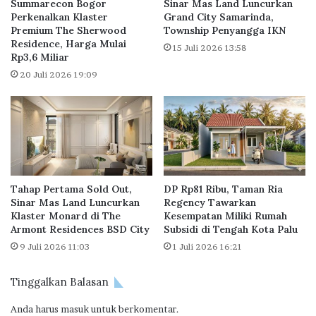
S
Summarecon Bogor
Sinar Mas Land Luncurkan
a
i
Perkenalkan Klaster
Grand City Samarinda,
P
Premium The Sherwood
Township Penyangga IKN
a
Residence, Harga Mulai
a
p
15 Juli 2026 13:58
Rp3,6 Miliar
n
D
d
u
20 Juli 2026 19:09
e
k
m
u
i
n
g
L
i
b
Tahap Pertama Sold Out,
DP Rp81 Ribu, Taman Ria
u
Sinar Mas Land Luncurkan
Regency Tawarkan
r
Klaster Monard di The
Kesempatan Miliki Rumah
N
Armont Residences BSD City
Subsidi di Tengah Kota Palu
a
9 Juli 2026 11:03
1 Juli 2026 16:21
t
a
Tinggalkan Balasan
l
d
Anda harus
masuk
untuk berkomentar.
a