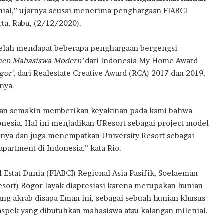
nial,” ujarnya seusai menerima penghargaan FIABCI
ta, Rabu, (2/12/2020).
 telah mendapat beberapa penghargaan bergengsi
men Mahasiswa Modern’
dari Indonesia My Home Award
gor’
, dari Realestate Creative Award (RCA) 2017 dan 2019,
nya.
tkan semakin memberikan keyakinan pada kami bahwa
onesia. Hal ini menjadikan UResort sebagai project model
ya dan juga menempatkan University Resort sebagai
artment di Indonesia.” kata Rio.
Estat Dunia (FIABCI) Regional Asia Pasifik, Soelaeman
rt) Bogor layak diapresiasi karena merupakan hunian
ang akrab disapa Eman ini, sebagai sebuah hunian khusus
 aspek yang dibutuhkan mahasiswa atau kalangan milenial.