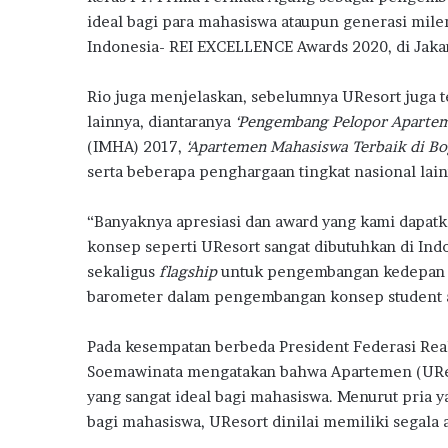
ideal bagi para mahasiswa ataupun generasi mile
Indonesia- REI EXCELLENCE Awards 2020, di Jakar
Rio juga menjelaskan, sebelumnya UResort juga
lainnya, diantaranya
‘Pengembang Pelopor Aparte
(IMHA) 2017,
‘Apartemen Mahasiswa Terbaik di Bo
serta beberapa penghargaan tingkat nasional lain
“Banyaknya apresiasi dan award yang kami dapa
konsep seperti UResort sangat dibutuhkan di Ind
sekaligus
flagship
untuk pengembangan kedepan n
barometer dalam pengembangan konsep student ap
Pada kesempatan berbeda President Federasi Real 
Soemawinata mengatakan bahwa Apartemen (UReso
yang sangat ideal bagi mahasiswa. Menurut pria y
bagi mahasiswa, UResort dinilai memiliki segala