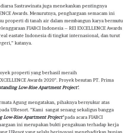
udiarsa Sastrawinata juga menekankan pentingnya
LENCE Awards. Menurutnya, penghargaan semacam ini
aku properti di tanah air dalam membangun karya bermutu
elenggaraan FIABCI Indonesia – REI EXCELLENCE Awards
al eastate Indonesia di tingkat internasional, dan turut
geri,” katanya.
royek properti yang berhasil meraih
 EXCELLENCE Awards 2020”. Proyek besutan PT. Prima
tanding Low-Rise Apartment Project’
.
ermata Agung mengatakan, pihaknya bersyukur atas
pada UResort.
”Kami sangat senang sekaligus bangga
g Low-Rise Apartment Project’
pada acara
FIABCI
argaan ini merupakan bukti pengakuan terhadap kerja
ang UResot yang selalu berinovasi menghadirkan hunian