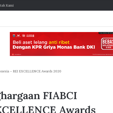
tak Kami
donesia – REI EXCELLENCE Awards 2020
J
a
ghargaan FIABCI
k
O
n
EXCELLENCE Awards
e