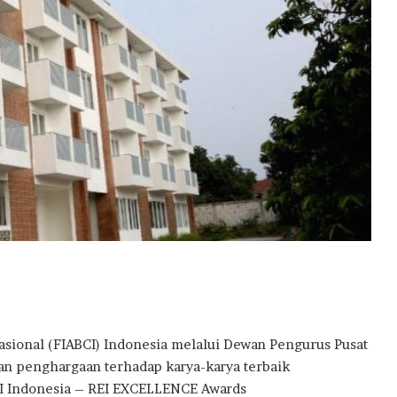
a
i
h
D
i
g
i
t
a
l
E
x
c
e
l
l
e
n
nasional (FIABCI) Indonesia melalui Dewan Pengurus Pusat
c
an penghargaan terhadap karya-karya terbaik
e
A
CI Indonesia – REI EXCELLENCE Awards