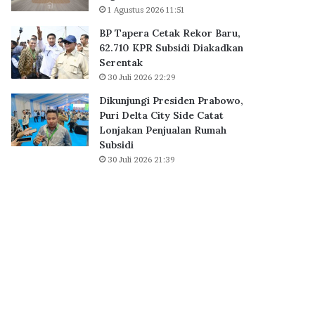
B
1 Agustus 2026 11:51
0
S
K
BP Tapera Cetak Rekor Baru,
D
P
62.710 KPR Subsidi Diakadkan
C
R
Serentak
i
S
30 Juli 2026 22:29
t
u
y
b
Dikunjungi Presiden Prabowo,
,
s
Puri Delta City Side Catat
P
i
Lonjakan Penjualan Rumah
e
d
Subsidi
r
i
30 Juli 2026 21:39
k
D
u
i
a
a
t
k
E
a
k
d
o
k
s
a
i
n
s
S