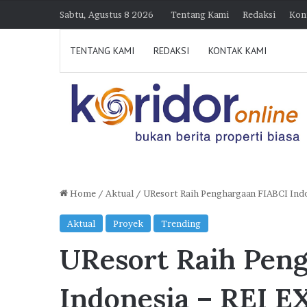
Sabtu, Agustus 8 2026
Tentang Kami
Redaksi
Kon
TENTANG KAMI
REDAKSI
KONTAK KAMI
Home
/
Aktual
/
UResort Raih Penghargaan FIABCI In
K
Aktual
Proyek
Trending
o
UResort Raih Pen
l
a
b
Indonesia – REI 
o
026 21:39
7 Agustus 2026 15:38