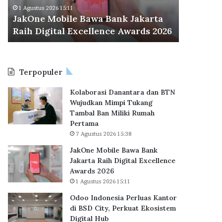
d
r
Odoo Indonesia Perluas Kantor di
30 
o
a
arta
BSD City, Perkuat Ekosistem Digital
BP 
n
C
s 2026
Hub
KP
e
e
s
t
i
a
a
k
Terpopuler
P
R
e
e
Kolaborasi Danantara dan BTN
r
k
Wujudkan Mimpi Tukang
l
o
Tambal Ban Miliki Rumah
u
r
Pertama
a
B
7 Agustus 2026 15:38
s
a
K
r
JakOne Mobile Bawa Bank
a
u
Jakarta Raih Digital Excellence
n
,
Awards 2026
t
6
1 Agustus 2026 15:11
o
2
Odoo Indonesia Perluas Kantor
r
.
di BSD City, Perkuat Ekosistem
d
7
Digital Hub
i
1