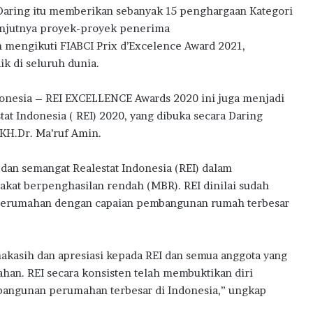
w
a Daring itu memberikan sebanyak 15 penghargaan Kategori
a
elanjutnya proyek-proyek penerima
r
mengikuti FIABCI Prix d’Excelence Award 2021,
d
k di seluruh dunia.
s
2
0
donesia – REI EXCELLENCE Awards 2020 ini juga menjadi
2
tat Indonesia ( REI) 2020, yang dibuka secara Daring
6
 KH.Dr. Ma’ruf Amin.
dan semangat Realestat Indonesia (REI) dalam
at berpenghasilan rendah (MBR). REI dinilai sudah
 perumahan dengan capaian pembangunan rumah terbesar
kasih dan apresiasi kepada REI dan semua anggota yang
an. REI secara konsisten telah membuktikan diri
bangunan perumahan terbesar di Indonesia,” ungkap