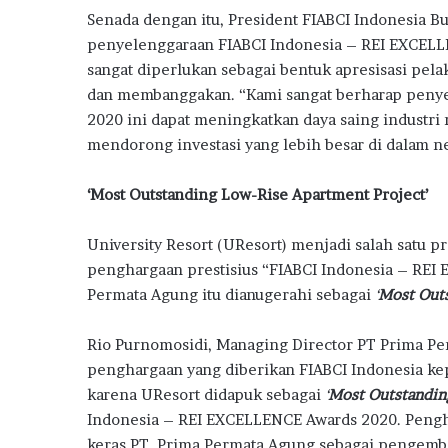
Senada dengan itu, President FIABCI Indonesia B
penyelenggaraan FIABCI Indonesia – REI EXCEL
sangat diperlukan sebagai bentuk apresisasi pel
dan membanggakan. “Kami sangat berharap peny
2020 ini dapat meningkatkan daya saing industri re
mendorong investasi yang lebih besar di dalam ne
‘Most Outstanding Low-Rise Apartment Project’
University Resort (UResort) menjadi salah satu p
penghargaan prestisius “FIABCI Indonesia – REI
Permata Agung itu dianugerahi sebagai
‘
Most Outs
Rio Purnomosidi, Managing Director PT Prima P
penghargaan yang diberikan FIABCI Indonesia ke
karena UResort didapuk sebagai
‘
Most Outstandin
Indonesia – REI EXCELLENCE Awards 2020. Pengh
keras PT. Prima Permata Agung sebagai pengemb