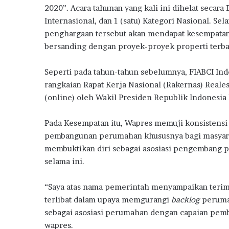
o
r
A
ra
l
2020”. Acara tahunan yang kali ini dihelat secar
B
Internasional, dan 1 (satu) Kategori Nasional. S
o
p
m
a
penghargaan tersebut akan mendapat kesempatan 
k
p
n
bersanding dengan proyek-proyek properti terbai
M
i
l
Seperti pada tahun-tahun sebelumnya, FIABCI In
i
rangkaian Rapat Kerja Nasional (Rakernas) Reales
k
(online) oleh Wakil Presiden Republik Indonesia
i
R
Pada Kesempatan itu, Wapres memuji konsistensi 
u
m
pembangunan perumahan khususnya bagi masyarak
a
membuktikan diri sebagai asosiasi pengembang
h
selama ini.
P
e
“Saya atas nama pemerintah menyampaikan terima
r
t
terlibat dalam upaya memgurangi
backlog
perumah
a
sebagai asosiasi perumahan dengan capaian pem
m
wapres.