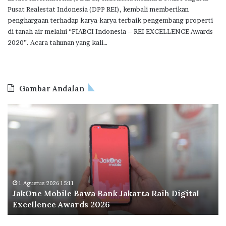
Pusat Realestat Indonesia (DPP REI), kembali memberikan
penghargaan terhadap karya-karya terbaik pengembang properti
di tanah air melalui “FIABCI Indonesia – REI EXCELLENCE Awards
2020”. Acara tahunan yang kali…
Gambar Andalan
J
O
a
d
k
o
O
o
n
I
e
n
M
d
o
o
1 Agustus 2026 15:11
JakOne Mobile Bawa Bank Jakarta Raih Digital
b
n
Excellence Awards 2026
i
e
l
s
e
i