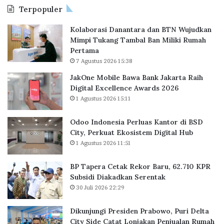
Terpopuler
B
a
a
P
Kolaborasi Danantara dan BTN Wujudkan
w
e
Mimpi Tukang Tambal Ban Miliki Rumah
a
r
Pertama
B
l
7 Agustus 2026 15:38
a
u
n
a
JakOne Mobile Bawa Bank Jakarta Raih
k
s
Digital Excellence Awards 2026
J
K
1 Agustus 2026 15:11
a
a
k
n
Odoo Indonesia Perluas Kantor di BSD
a
t
City, Perkuat Ekosistem Digital Hub
r
o
1 Agustus 2026 11:51
t
r
a
d
BP Tapera Cetak Rekor Baru, 62.710 KPR
R
i
Subsidi Diakadkan Serentak
a
B
30 Juli 2026 22:29
i
S
h
D
D
C
Dikunjungi Presiden Prabowo, Puri Delta
i
i
City Side Catat Lonjakan Penjualan Rumah