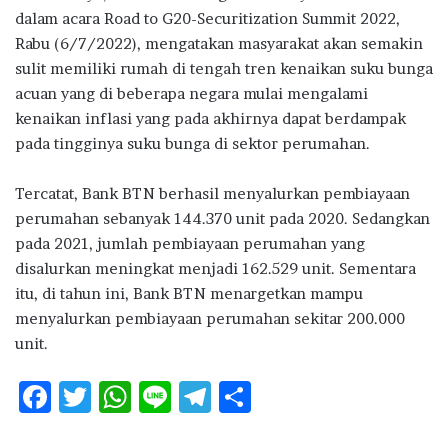
dalam acara Road to G20-Securitization Summit 2022,
Rabu (6/7/2022), mengatakan masyarakat akan semakin
sulit memiliki rumah di tengah tren kenaikan suku bunga
acuan yang di beberapa negara mulai mengalami
kenaikan inflasi yang pada akhirnya dapat berdampak
pada tingginya suku bunga di sektor perumahan.
Tercatat, Bank BTN berhasil menyalurkan pembiayaan
perumahan sebanyak 144.370 unit pada 2020. Sedangkan
pada 2021, jumlah pembiayaan perumahan yang
disalurkan meningkat menjadi 162.529 unit. Sementara
itu, di tahun ini, Bank BTN menargetkan mampu
menyalurkan pembiayaan perumahan sekitar 200.000
unit.
F
T
W
Li
T
S
ac
w
h
n
el
h