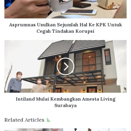
n
a
s
U
Asprumnas Usulkan Sejumlah Hal Ke KPK Untuk
s
Cegah Tindakan Korupsi
u
l
I
k
n
a
t
n
i
S
l
e
a
j
n
u
d
m
M
l
u
Intiland Mulai Kembangkan Amesta Living
a
l
Surabaya
h
a
H
i
Related Articles
a
K
l
e