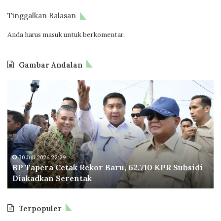
a
u
n
r
Tinggalkan Balasan
K
a
o
b
Anda harus
masuk
untuk berkomentar.
r
a
u
y
Gambar Andalan
p
a
s
B
D
i
P
i
T
k
a
u
p
n
e
j
r
u
a
n
30 Juli 2026 22:29
BP Tapera Cetak Rekor Baru, 62.710 KPR Subsidi
C
g
Diakadkan Serentak
e
i
t
P
a
r
Terpopuler
k
e
R
s