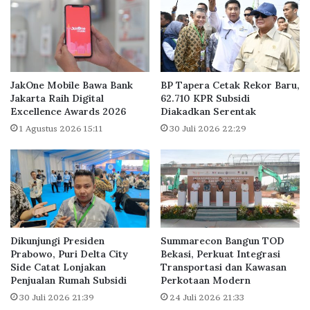
K
m
e
b
K
a
P
n
K
g
U
k
JakOne Mobile Bawa Bank
BP Tapera Cetak Rekor Baru,
n
a
Jakarta Raih Digital
62.710 KPR Subsidi
t
Excellence Awards 2026
Diakadkan Serentak
n
u
A
1 Agustus 2026 15:11
30 Juli 2026 22:29
k
m
C
e
e
s
g
t
a
a
h
L
T
i
Dikunjungi Presiden
Summarecon Bangun TOD
i
v
Prabowo, Puri Delta City
Bekasi, Perkuat Integrasi
n
i
Side Catat Lonjakan
Transportasi dan Kawasan
d
n
Penjualan Rumah Subsidi
Perkotaan Modern
a
g
30 Juli 2026 21:39
24 Juli 2026 21:33
k
S