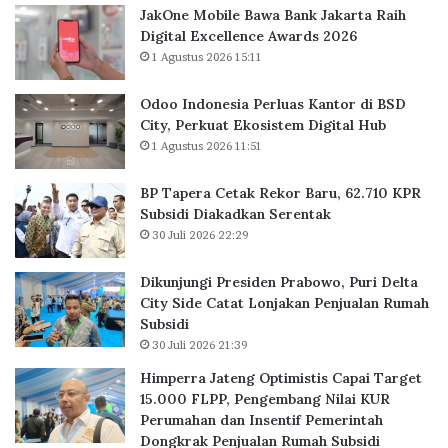
JakOne Mobile Bawa Bank Jakarta Raih
e
i
Digital Excellence Awards 2026
k
d
1 Agustus 2026 15:11
o
e
r
n
B
P
Odoo Indonesia Perluas Kantor di BSD
a
r
City, Perkuat Ekosistem Digital Hub
r
a
1 Agustus 2026 11:51
u
b
,
o
BP Tapera Cetak Rekor Baru, 62.710 KPR
6
w
Subsidi Diakadkan Serentak
2
o
30 Juli 2026 22:29
.
,
7
P
Dikunjungi Presiden Prabowo, Puri Delta
1
u
City Side Catat Lonjakan Penjualan Rumah
0
r
Subsidi
K
i
30 Juli 2026 21:39
P
D
R
e
Himperra Jateng Optimistis Capai Target
S
l
15.000 FLPP, Pengembang Nilai KUR
u
t
Perumahan dan Insentif Pemerintah
b
a
Dongkrak Penjualan Rumah Subsidi