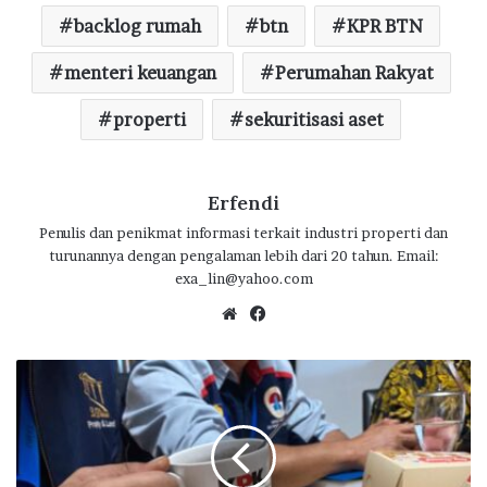
e
it
at
e
e
ar
backlog rumah
btn
KPR BTN
b
te
s
g
e
o
menteri keuangan
r
A
ra
Perumahan Rakyat
o
p
m
properti
sekuritisasi aset
k
p
Erfendi
Penulis dan penikmat informasi terkait industri properti dan
turunannya dengan pengalaman lebih dari 20 tahun. Email:
exa_lin@yahoo.com
We
Fa
bsi
ce
te
bo
A
ok
s
p
r
u
m