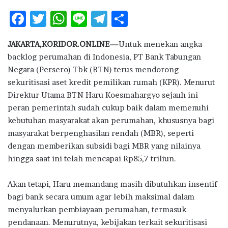
F
T
W
Li
T
S
ac
w
h
n
el
h
JAKARTA,KORIDOR.ONLINE—
Untuk menekan angka
e
it
at
e
e
ar
backlog perumahan di Indonesia, PT Bank Tabungan
b
te
s
g
e
Negara (Persero) Tbk (BTN) terus mendorong
o
r
A
ra
sekuritisasi aset kredit pemilikan rumah (KPR). Menurut
Direktur Utama BTN Haru Koesmahargyo sejauh ini
o
p
m
peran pemerintah sudah cukup baik dalam memenuhi
k
p
kebutuhan masyarakat akan perumahan, khususnya bagi
masyarakat berpenghasilan rendah (MBR), seperti
dengan memberikan subsidi bagi MBR yang nilainya
hingga saat ini telah mencapai Rp85,7 triliun.
Akan tetapi, Haru memandang masih dibutuhkan insentif
bagi bank secara umum agar lebih maksimal dalam
menyalurkan pembiayaan perumahan, termasuk
pendanaan. Menurutnya, kebijakan terkait sekuritisasi