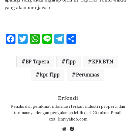
yang akan menjawab
F
T
W
Li
T
S
ac
w
h
n
el
h
e
it
at
e
e
ar
BP Tapera
flpp
KPR BTN
b
te
s
g
e
o
r
kpr flpp
A
ra
Perumnas
o
p
m
k
p
Erfendi
Penulis dan penikmat informasi terkait industri properti dan
turunannya dengan pengalaman lebih dari 20 tahun. Email:
exa_lin@yahoo.com
We
Fa