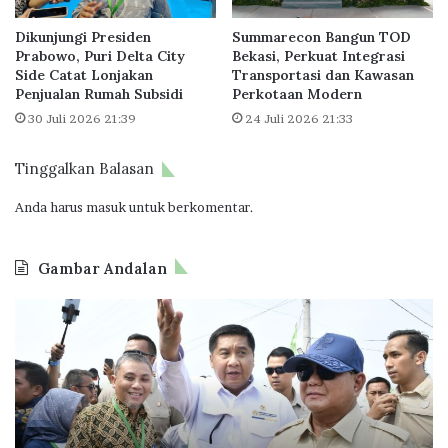
i
J
Dikunjungi Presiden
Summarecon Bangun TOD
s
u
Prabowo, Puri Delta City
Bekasi, Perkuat Integrasi
t
Side Catat Lonjakan
Transportasi dan Kawasan
a
Penjualan Rumah Subsidi
Perkotaan Modern
a
30 Juli 2026 21:39
24 Juli 2026 21:33
n
D
i
Tinggalkan Balasan
m
i
Anda harus
masuk
untuk berkomentar.
n
a
Gambar Andalan
t
i
B
D
K
P
i
a
T
k
l
a
u
a
p
n
n
e
j
g
r
u
a