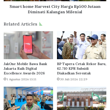
r
e
m
H
Smart home Harvest City Harga Rp500 Jutaan
o
a
Diminati Kalangan Milenial
n
r
i
v
Related Articles
M
e
u
s
k
t
t
C
i
i
w
t
a
y
r
H
JakOne Mobile Bawa Bank
BP Tapera Cetak Rekor Baru,
i
a
Jakarta Raih Digital
62.710 KPR Subsidi
L
Excellence Awards 2026
Diakadkan Serentak
r
a
g
1 Agustus 2026 15:11
30 Juli 2026 22:29
r
a
i
R
s
p
M
5
a
0
n
0