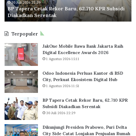
a
n
30 Juli 2026 22:29
n
BP Tapera Cetak Rekor Baru, 62.710 KPR Subsidi
C
g
M
Diakadkan Serentak
e
i
i
t
P
l
a
r
e
Terpopuler
k
e
n
R
s
i
JakOne Mobile Bawa Bank Jakarta Raih
e
i
a
Digital Excellence Awards 2026
k
d
l
1 Agustus 2026 15:11
o
e
r
n
B
P
Odoo Indonesia Perluas Kantor di BSD
a
r
City, Perkuat Ekosistem Digital Hub
r
a
1 Agustus 2026 11:51
u
b
,
o
BP Tapera Cetak Rekor Baru, 62.710 KPR
6
w
Subsidi Diakadkan Serentak
2
o
30 Juli 2026 22:29
.
,
7
P
Dikunjungi Presiden Prabowo, Puri Delta
1
u
City Side Catat Lonjakan Penjualan Rumah