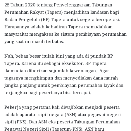
e
it
at
e
e
ar
25 Tahun 2020 tentang Penyelenggaraan Tabungan
b
te
s
g
e
Perumahan Rakyat (Tapera) menjadikan landasan bagi
o
r
A
ra
Badan Pengelola (BP) Tapera untuk segera beroperasi.
Harapannya adalah kehadiran Tapera memudahkan
o
p
m
masyarakat mengakses ke sistem pembiayaan perumahan
k
p
yang saat ini masih terbatas.
Nah, beban besar itulah kini yang ada di pundak BP
Tapera. Karena itu sebagai eksekutor. BP Tapera
kemudian diberikan sejumlah kewenangan. Agar
tugasnya menghimpun dan menyediakan dana murah
jangka panjang untuk pembiayaan perumahan layak dan
terjangkau bagi pesertanya bisa tercapai.
Pekerja yang pertama kali diwajibkan menjadi peserta
adalah aparatur sipil negara (ASN) atau pegawai negeri
sipil (PNS). Dan ASN eks peserta Tabungan Perumahan
Pegawai Negeri Sipil (Taperum-PNS). ASN baru