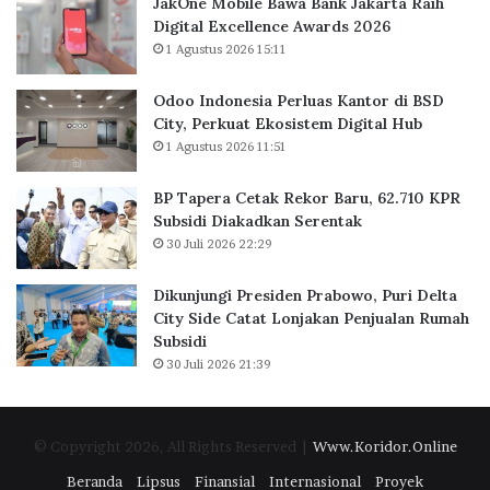
JakOne Mobile Bawa Bank Jakarta Raih
k
s
Digital Excellence Awards 2026
J
K
1 Agustus 2026 15:11
a
a
k
n
Odoo Indonesia Perluas Kantor di BSD
a
t
City, Perkuat Ekosistem Digital Hub
r
o
1 Agustus 2026 11:51
t
r
a
d
BP Tapera Cetak Rekor Baru, 62.710 KPR
R
i
Subsidi Diakadkan Serentak
a
B
30 Juli 2026 22:29
i
S
h
D
D
C
Dikunjungi Presiden Prabowo, Puri Delta
i
i
City Side Catat Lonjakan Penjualan Rumah
g
t
Subsidi
i
y
30 Juli 2026 21:39
t
,
a
P
l
e
© Copyright 2026, All Rights Reserved |
Www.Koridor.Online
E
r
x
k
Beranda
Lipsus
Finansial
Internasional
Proyek