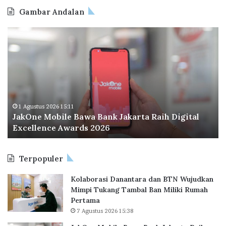
R
Gambar Andalan
p
4
J
O
,
a
d
2
k
o
T
O
o
r
n
I
i
e
n
l
M
d
i
o
o
1 Agustus 2026 15:11
u
JakOne Mobile Bawa Bank Jakarta Raih Digital
b
n
n
Excellence Awards 2026
i
e
l
s
e
i
Terpopuler
B
a
a
P
Kolaborasi Danantara dan BTN Wujudkan
w
e
Mimpi Tukang Tambal Ban Miliki Rumah
a
r
Pertama
B
l
7 Agustus 2026 15:38
a
u
n
a