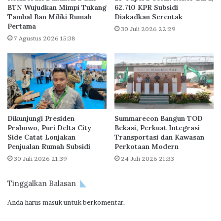
P
u
BTN Wujudkan Mimpi Tukang
62.710 KPR Subsidi
e
Tambal Ban Miliki Rumah
Diakadkan Serentak
n
Pertama
n
g
30 Juli 2026 22:29
e
a
7 Agustus 2026 15:38
r
n
i
P
m
e
a
r
M
u
a
m
n
a
Dikunjungi Presiden
Summarecon Bangun TOD
f
h
Prabowo, Puri Delta City
Bekasi, Perkuat Integrasi
a
a
Side Catat Lonjakan
Transportasi dan Kawasan
a
n
Penjualan Rumah Subsidi
Perkotaan Modern
t
S
30 Juli 2026 21:39
24 Juli 2026 21:33
T
e
a
n
p
i
Tinggalkan Balasan
e
l
r
Anda harus
masuk
untuk berkomentar.
a
a
i