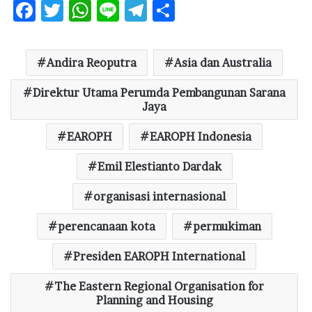
F
T
W
Li
T
S
ac
w
h
n
el
h
e
it
at
e
e
ar
Andira Reoputra
Asia dan Australia
b
te
s
g
e
Direktur Utama Perumda Pembangunan Sarana
o
r
A
ra
Jaya
o
p
m
EAROPH
EAROPH Indonesia
k
p
Emil Elestianto Dardak
organisasi internasional
perencanaan kota
permukiman
Presiden EAROPH International
The Eastern Regional Organisation for
Planning and Housing