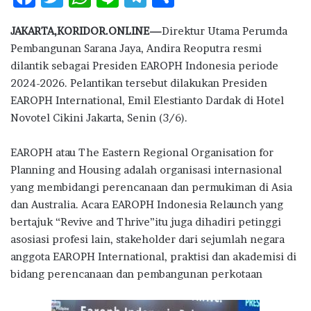
ac
w
h
n
el
h
JAKARTA,KORIDOR.ONLINE—
Direktur Utama Perumda
e
it
at
e
e
ar
Pembangunan Sarana Jaya, Andira Reoputra resmi
b
te
s
g
e
dilantik sebagai Presiden EAROPH Indonesia periode
o
r
A
ra
2024-2026. Pelantikan tersebut dilakukan Presiden
EAROPH International, Emil Elestianto Dardak di Hotel
o
p
m
Novotel Cikini Jakarta, Senin (3/6).
k
p
EAROPH atau The Eastern Regional Organisation for
Planning and Housing adalah organisasi internasional
yang membidangi perencanaan dan permukiman di Asia
dan Australia. Acara EAROPH Indonesia Relaunch yang
bertajuk “Revive and Thrive”itu juga dihadiri petinggi
asosiasi profesi lain, stakeholder dari sejumlah negara
anggota EAROPH International, praktisi dan akademisi di
bidang perencanaan dan pembangunan perkotaan