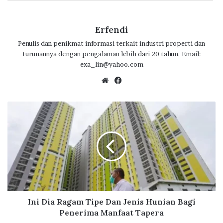
Erfendi
Penulis dan penikmat informasi terkait industri properti dan
turunannya dengan pengalaman lebih dari 20 tahun. Email:
exa_lin@yahoo.com
We
Fa
bsi
ce
te
bo
I
ok
n
i
D
i
a
R
a
g
a
Ini Dia Ragam Tipe Dan Jenis Hunian Bagi
m
Penerima Manfaat Tapera
T