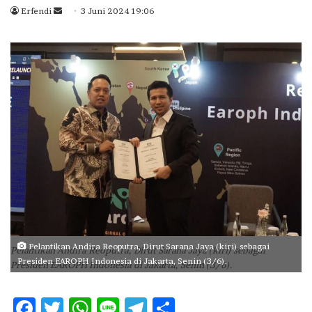
Erfendi
S
3 Juni 2024 19:06
e
n
d
a
n
e
m
a
i
l
Pelantikan Andira Reoputra, Dirut Sarana Jaya (kiri) sebagai
Pelantikan Andira Reoputra, Dirut Sarana Jaya (kiri) sebagai
Presiden EAROPH Indonesia di Jakarta, Senin (3/6).
Presiden EAROPH Indonesia di Jakarta, Senin (3/6).
F
T
W
Li
T
S