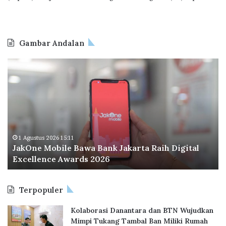
Gambar Andalan
J
O
a
d
k
o
O
o
n
I
e
n
M
d
o
o
1 Agustus 2026 15:11
JakOne Mobile Bawa Bank Jakarta Raih Digital
b
n
Excellence Awards 2026
i
e
l
s
e
i
Terpopuler
B
a
a
P
Kolaborasi Danantara dan BTN Wujudkan
w
e
Mimpi Tukang Tambal Ban Miliki Rumah
a
r