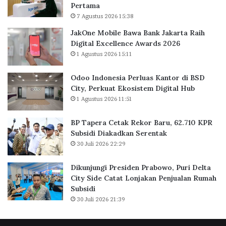
Pertama
B
l
7 Agustus 2026 15:38
a
u
n
a
JakOne Mobile Bawa Bank Jakarta Raih
k
s
Digital Excellence Awards 2026
J
K
1 Agustus 2026 15:11
a
a
k
n
Odoo Indonesia Perluas Kantor di BSD
a
t
City, Perkuat Ekosistem Digital Hub
r
o
1 Agustus 2026 11:51
t
r
a
d
BP Tapera Cetak Rekor Baru, 62.710 KPR
R
i
Subsidi Diakadkan Serentak
a
B
30 Juli 2026 22:29
i
S
h
D
D
C
Dikunjungi Presiden Prabowo, Puri Delta
i
i
City Side Catat Lonjakan Penjualan Rumah
g
t
Subsidi
i
y
30 Juli 2026 21:39
t
,
a
P