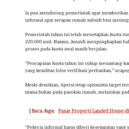
h
a
Ia pun mendorong pemerintah agar memberikan k
n
d
informal agar serapan rumah subsidi bisa mening
a
n
Pemerintah tahun ini telah menetapkan kuota rum
I
220.000 unit. Namun, Junaidi mengungkapkan bah
n
proses pada kuota awal masih berjalan.
s
e
n
“Pencapaian kuota tahun ini cukup menantang ka
t
yang kesulitan lolos verifikasi perbankan,” ucapn
i
f
Meski demikian, Apersi tetap optimistis target t
P
e
utama bukan pada pasokan rumah, melainkan pada
m
e
r
| Baca Juga:
Pasar Properti Landed House di
i
n
“Pekerja informal harus diberi kesempatan yang 
t