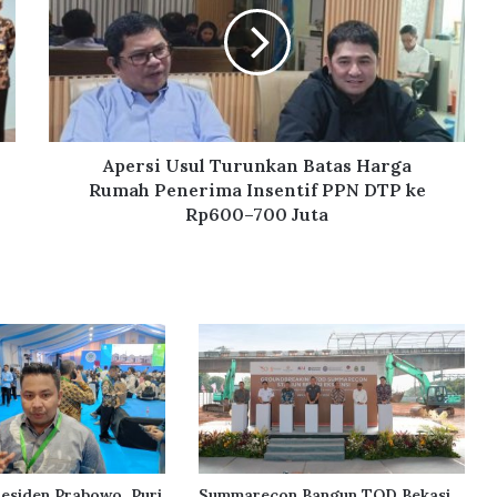
r
s
i
U
s
u
l
Apersi Usul Turunkan Batas Harga
T
Rumah Penerima Insentif PPN DTP ke
u
Rp600–700 Juta
r
u
n
k
a
n
B
a
t
a
s
H
residen Prabowo, Puri
Summarecon Bangun TOD Bekasi,