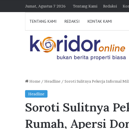
Jumat, Agustus 7 2026
Tentang Kami
Redaksi
Kon
TENTANG KAMI
REDAKSI
KONTAK KAMI
Home
/
Headline
/
Soroti Sulitnya Pekerja Informal M
H
Headline
i
Soroti Sulitnya Pe
m
p
30 Juli 2026 21:23
e
Himperra Jateng Optimi
Rumah, Apersi Do
r
Target 15.000 FLPP, Pe