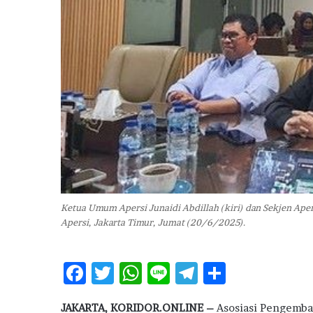
i
T
a
r
g
e
t
1
5
.
0
0
0
F
Ketua Umum Apersi Junaidi Abdillah (kiri) dan Sekjen Aper
L
Apersi, Jakarta Timur, Jumat (20/6/2025).
P
P
,
F
T
W
Li
T
S
P
ac
w
h
n
el
h
e
n
JAKARTA, KORIDOR.ONLINE –
Asosiasi Pengemba