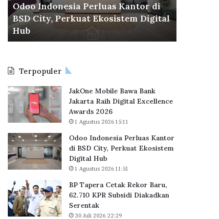
d
r
Odoo Indonesia Perluas Kantor di
30 Juli 2026
o
a
BSD City, Perkuat Ekosistem Digital
BP Taper
n
C
6
Hub
KPR Sub
e
e
s
t
i
a
a
k
Terpopuler
P
R
e
e
JakOne Mobile Bawa Bank
r
k
Jakarta Raih Digital Excellence
l
o
Awards 2026
u
r
1 Agustus 2026 15:11
a
B
s
a
Odoo Indonesia Perluas Kantor
K
r
di BSD City, Perkuat Ekosistem
a
u
Digital Hub
n
,
1 Agustus 2026 11:51
t
6
BP Tapera Cetak Rekor Baru,
o
2
62.710 KPR Subsidi Diakadkan
r
.
Serentak
d
7
i
30 Juli 2026 22:29
1