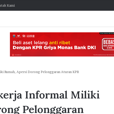
tak Kami
iliki Rumah, Apersi Dorong Pelonggaran Aturan KPR
J
a
kerja Informal Miliki
k
O
stis Capai
n
rong Pelonggaran
e
ngembang