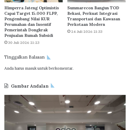
Himperra Jateng Optimistis
Summarecon Bangun TOD
Capai Target 15.000 FLPP,
Bekasi, Perkuat Integrasi
Pengembang Nilai KUR
Transportasi dan Kawasan
Perumahan dan Insentif
Perkotaan Modern
Pemerintah Dongkrak
24 Juli 2026 21:33
Penjualan Rumah Subsidi
30 Juli 2026 21:23
Tinggalkan Balasan
Anda harus
masuk
untuk berkomentar.
Gambar Andalan
Odoo
B
Indonesia
Ta
Perluas
Ce
Kantor
Re
di
Ba
BSD
62