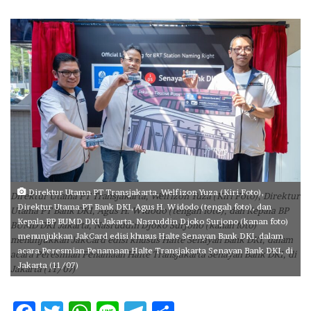
an
email
Direktur Utama PT Transjakarta, Welfizon Yuza (Kiri Foto),
Direktur Utama PT Transjakarta, Welfizon Yuza (Kiri Foto), Direktur
Direktur Utama PT Bank DKI, Agus H. Widodo (tengah foto), dan
Utama PT Bank DKI, Agus H. Widodo (tengah foto), dan Kepala BP
Kepala BP BUMD DKI Jakarta, Nasruddin Djoko Surjono (kanan foto)
BUMD DKI Jakarta, Nasruddin Djoko Surjono (kanan foto)
menunjukkan JakCard edisi khusus Halte Senayan Bank DKI, dalam
menunjukkan JakCard edisi khusus Halte Senayan Bank DKI, dalam
acara Peresmian Penamaan Halte Transjakarta Senayan Bank DKI, di
acara Peresmian Penamaan Halte Transjakarta Senayan Bank DKI, di
Jakarta (11/07)
Jakarta (11/07)