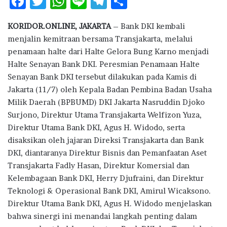
F
T
W
Li
T
S
ac
w
h
n
el
h
KORIDOR.ONLINE, JAKARTA
– Bank DKI kembali
e
it
at
e
e
ar
menjalin kemitraan bersama Transjakarta, melalui
b
te
s
g
e
penamaan halte dari Halte Gelora Bung Karno menjadi
o
r
A
ra
Halte Senayan Bank DKI. Peresmian Penamaan Halte
Senayan Bank DKI tersebut dilakukan pada Kamis di
o
p
m
Jakarta (11/7) oleh Kepala Badan Pembina Badan Usaha
k
p
Milik Daerah (BPBUMD) DKI Jakarta Nasruddin Djoko
Surjono, Direktur Utama Transjakarta Welfizon Yuza,
Direktur Utama Bank DKI, Agus H. Widodo, serta
disaksikan oleh jajaran Direksi Transjakarta dan Bank
DKI, diantaranya Direktur Bisnis dan Pemanfaatan Aset
Transjakarta Fadly Hasan, Direktur Komersial dan
Kelembagaan Bank DKI, Herry Djufraini, dan Direktur
Teknologi & Operasional Bank DKI, Amirul Wicaksono.
Direktur Utama Bank DKI, Agus H. Widodo menjelaskan
bahwa sinergi ini menandai langkah penting dalam