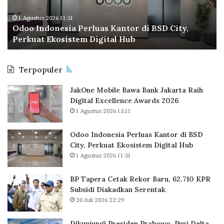
City,
K
Perkuat
Su
1 Agustus 2026 11:51
Odoo Indonesia Perluas Kantor di BSD City,
Ekosistem
Di
Perkuat Ekosistem Digital Hub
Digital
Se
Hub
Terpopuler
JakOne Mobile Bawa Bank Jakarta Raih
Digital Excellence Awards 2026
1 Agustus 2026 15:11
Odoo Indonesia Perluas Kantor di BSD
City, Perkuat Ekosistem Digital Hub
1 Agustus 2026 11:51
BP Tapera Cetak Rekor Baru, 62.710 KPR
Subsidi Diakadkan Serentak
30 Juli 2026 22:29
Dikunjungi Presiden Prabowo, Puri Delta