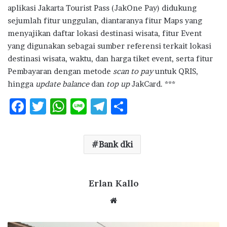
aplikasi Jakarta Tourist Pass (JakOne Pay) didukung
sejumlah fitur unggulan, diantaranya fitur Maps yang
menyajikan daftar lokasi destinasi wisata, fitur Event
yang digunakan sebagai sumber referensi terkait lokasi
destinasi wisata, waktu, dan harga tiket event, serta fitur
Pembayaran dengan metode
scan to pay
untuk QRIS,
hingga
update balance
dan
top up
JakCard. ***
F
T
W
Li
T
S
ac
w
h
n
el
h
e
it
at
e
e
ar
Bank dki
b
te
s
g
e
o
r
A
ra
o
p
Erlan Kallo
m
k
p
Website
APERSI