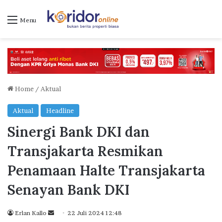
Menu
Home
/
Aktual
Aktual
Headline
Sinergi Bank DKI dan
Transjakarta Resmikan
Penamaan Halte Transjakarta
Senayan Bank DKI
Send
Erlan Kallo
22 Juli 2024 12:48