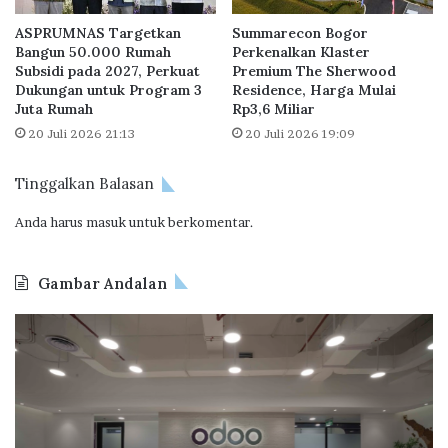
e
e
ASPRUMNAS Targetkan
Summarecon Bogor
m
r
Bangun 50.000 Rumah
Perkenalkan Klaster
e
t
Subsidi pada 2027, Perkuat
Premium The Sherwood
n
y
Dukungan untuk Program 3
Residence, Harga Mulai
C
O
Juta Rumah
Rp3,6 Miliar
i
n
20 Juli 2026 21:13
20 Juli 2026 19:09
p
l
u
i
Tinggalkan Balasan
t
n
r
e
Anda harus
masuk
untuk berkomentar.
a
E
I
x
n
p
Gambar Andalan
t
o
e
2
B
r
0
P
n
2
T
a
1
a
t
p
i
e
o