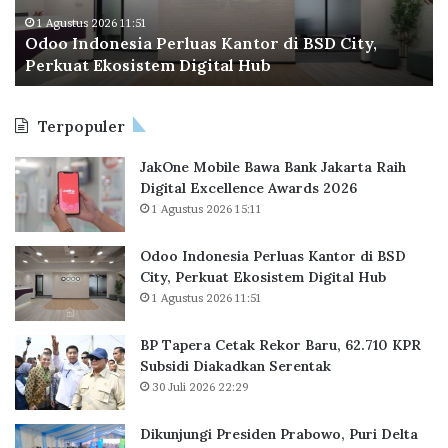
r
n
a
30 Juli 2026 22:29
a
r di BSD City,
BP Tapera Cetak Rekor Baru, 62.7
C
l
b
Diakadkan Serentak
e
t
a
Terpopuler
k
R
JakOne Mobile Bawa Bank Jakarta Raih
e
Digital Excellence Awards 2026
k
1 Agustus 2026 15:11
o
r
B
Odoo Indonesia Perluas Kantor di BSD
a
City, Perkuat Ekosistem Digital Hub
r
1 Agustus 2026 11:51
u
,
BP Tapera Cetak Rekor Baru, 62.710 KPR
6
Subsidi Diakadkan Serentak
2
30 Juli 2026 22:29
.
7
Dikunjungi Presiden Prabowo, Puri Delta
1