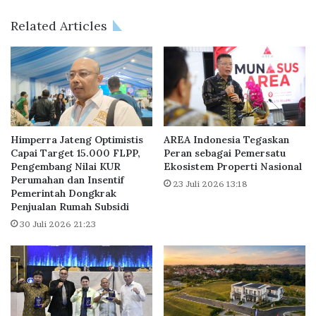
n
p
a
G
Related Articles
t
e
I
l
n
a
v
r
e
C
s
i
t
p
o
u
Himperra Jateng Optimistis
AREA Indonesia Tegaskan
r
t
Capai Target 15.000 FLPP,
Peran sebagai Pemersatu
M
Pengembang Nilai KUR
Ekosistem Properti Nasional
r
Perumahan dan Insentif
i
a
23 Juli 2026 13:18
Pemerintah Dongkrak
l
W
Penjualan Rumah Subsidi
i
o
k
30 Juli 2026 21:23
r
i
l
A
d
p
P
a
r
r
o
t
p