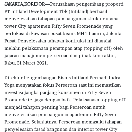
JAKARTA,KORIDOR—
Perusahaan pengembang properti
e
it
at
e
e
ar
PT Intiland Development Tbk (Intiland) berhasil
b
te
s
g
e
menyelesaikan tahapan pembangunan struktur utama
o
r
A
ra
tower City apartemen Fifty Seven Promenade yang
berlokasi di kawasan pusat bisnis MH Thamrin, Jakarta
o
p
m
Pusat. Penyelesaian tahapan kontruksi ini ditandai
k
p
melalui pelaksanaan penutupan atap (topping off) oleh
jajaran manajemen perseroan dan pihak kontraktor,
Rabu, 31 Maret 2021.
Direktur Pengembangan Bisnis Intiland Permadi Indra
Yoga menyatakan fokus Perseroan saat ini memastikan
investasi jangka panjang konsumen di Fifty Seven
Promende terjaga dengan baik. Pelaksanaan topping off
menjadi tahapan penting bagi Perseroan untuk
menyelesaikan pembangunan apartemen Fifty Seven
Promenade. Selanjutnya, Perseroan memasuki tahapan
penyelesaian fasad bangunan dan interior tower City