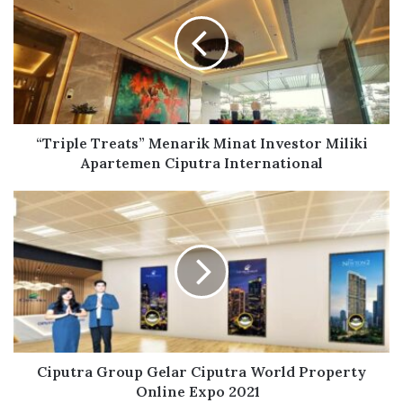
r
i
p
l
e
T
r
e
“Triple Treats” Menarik Minat Investor Miliki
a
Apartemen Ciputra International
t
s
C
”
i
M
p
e
u
n
t
a
r
r
a
i
G
k
r
M
o
Ciputra Group Gelar Ciputra World Property
i
u
Online Expo 2021