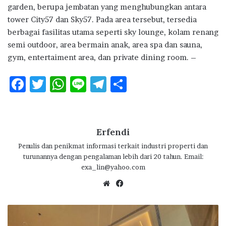
garden, berupa jembatan yang menghubungkan antara
tower City57 dan Sky57. Pada area tersebut, tersedia
berbagai fasilitas utama seperti sky lounge, kolam renang
semi outdoor, area bermain anak, area spa dan sauna,
gym, entertaiment area, dan private dining room. –
F
T
W
Li
T
S
ac
w
h
n
el
h
e
it
at
e
e
ar
b
te
s
g
e
Erfendi
o
r
A
ra
Penulis dan penikmat informasi terkait industri properti dan
turunannya dengan pengalaman lebih dari 20 tahun. Email:
o
p
m
exa_lin@yahoo.com
k
p
We
Fa
bsi
ce
te
bo
“
ok
T