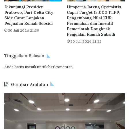
g
T
Dikunjungi Presiden
Himperra Jateng Optimistis
L
N
Prabowo, Puri Delta City
Capai Target 15.000 FLPP,
e
S
Side Catat Lonjakan
Pengembang Nilai KUR
a
y
Penjualan Rumah Subsidi
Perumahan dan Insentif
d
a
Pemerintah Dongkrak
30 Juli 2026 21:39
e
r
Penjualan Rumah Subsidi
r
i
30 Juli 2026 21:23
s
a
”
h
Tinggalkan Balasan
K
e
Anda harus
masuk
untuk berkomentar.
B
S
I
Gambar Andalan
M
e
O
B
l
d
P
a
o
T
n
o
a
g
I
p
g
n
e
a