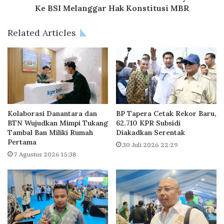
i
a
Ke BSI Melanggar Hak Konstitusi MBR
a
:
t
J
Related Articles
a
a
n
s
“
m
I
e
A
r
M
a
I
h
n
!
Kolaborasi Danantara dan
BP Tapera Cetak Rekor Baru,
t
P
BTN Wujudkan Mimpi Tukang
62.710 KPR Subsidi
i
Tambal Ban Miliki Rumah
Diakadkan Serentak
e
Pertama
l
l
30 Juli 2026 22:29
a
e
7 Agustus 2026 15:38
n
b
d
u
Y
r
o
a
u
n
n
B