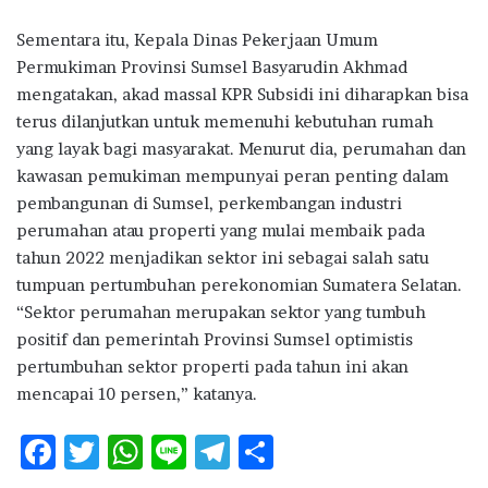
Sementara itu, Kepala Dinas Pekerjaan Umum
Permukiman Provinsi Sumsel Basyarudin Akhmad
mengatakan, akad massal KPR Subsidi ini diharapkan bisa
terus dilanjutkan untuk memenuhi kebutuhan rumah
yang layak bagi masyarakat. Menurut dia, perumahan dan
kawasan pemukiman mempunyai peran penting dalam
pembangunan di Sumsel, perkembangan industri
perumahan atau properti yang mulai membaik pada
tahun 2022 menjadikan sektor ini sebagai salah satu
tumpuan pertumbuhan perekonomian Sumatera Selatan.
“Sektor perumahan merupakan sektor yang tumbuh
positif dan pemerintah Provinsi Sumsel optimistis
pertumbuhan sektor properti pada tahun ini akan
mencapai 10 persen,” katanya.
F
T
W
Li
T
S
ac
w
h
n
el
h