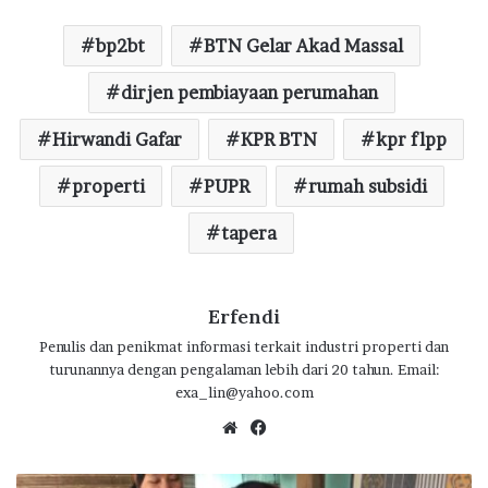
e
it
at
e
e
ar
bp2bt
BTN Gelar Akad Massal
b
te
s
g
e
o
r
dirjen pembiayaan perumahan
A
ra
o
p
m
Hirwandi Gafar
KPR BTN
kpr flpp
k
p
properti
PUPR
rumah subsidi
tapera
Erfendi
Penulis dan penikmat informasi terkait industri properti dan
turunannya dengan pengalaman lebih dari 20 tahun. Email:
exa_lin@yahoo.com
We
Fa
bsi
ce
te
bo
I