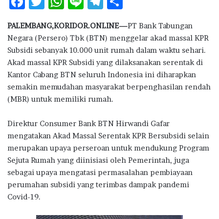
F
T
W
Li
T
S
ac
w
h
n
el
h
PALEMBANG,KORIDOR.ONLINE—
PT Bank Tabungan
e
it
at
e
e
ar
Negara (Persero) Tbk (BTN) menggelar akad massal KPR
b
te
s
g
e
Subsidi sebanyak 10.000 unit rumah dalam waktu sehari.
o
r
A
ra
Akad massal KPR Subsidi yang dilaksanakan serentak di
Kantor Cabang BTN seluruh Indonesia ini diharapkan
o
p
m
semakin memudahan masyarakat berpenghasilan rendah
k
p
(MBR) untuk memiliki rumah.
Direktur Consumer Bank BTN Hirwandi Gafar
mengatakan Akad Massal Serentak KPR Bersubsidi selain
merupakan upaya perseroan untuk mendukung Program
Sejuta Rumah yang diinisiasi oleh Pemerintah, juga
sebagai upaya mengatasi permasalahan pembiayaan
perumahan subsidi yang terimbas dampak pandemi
Covid-19.