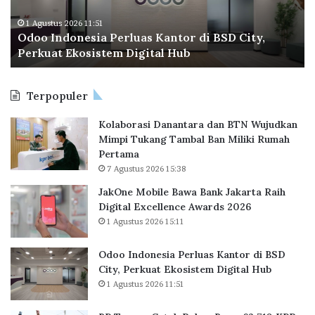
d
r
r
o
a
1 Agustus 2026 11:51
H
Odoo Indonesia Perluas Kantor di BSD City,
n
C
a
Perkuat Ekosistem Digital Hub
e
e
k
s
t
K
i
a
o
Terpopuler
a
k
n
P
R
s
Kolaborasi Danantara dan BTN Wujudkan
e
e
t
Mimpi Tukang Tambal Ban Miliki Rumah
r
k
i
Pertama
l
o
t
7 Agustus 2026 15:38
u
r
u
a
B
JakOne Mobile Bawa Bank Jakarta Raih
s
s
a
Digital Excellence Awards 2026
i
K
r
M
1 Agustus 2026 15:11
a
u
B
n
,
R
Odoo Indonesia Perluas Kantor di BSD
t
6
City, Perkuat Ekosistem Digital Hub
o
2
1 Agustus 2026 11:51
r
.
d
7