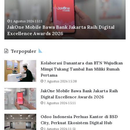
n
I
e
n
M
d
o
o
1 Agustus 2026 15:11
JakOne Mobile Bawa Bank Jakarta Raih Digital
b
n
Excellence Awards 2026
i
e
l
s
e
i
Terpopuler
B
a
a
P
Kolaborasi Danantara dan BTN Wujudkan
w
e
Mimpi Tukang Tambal Ban Miliki Rumah
a
r
Pertama
B
l
7 Agustus 2026 15:38
a
u
n
a
JakOne Mobile Bawa Bank Jakarta Raih
k
s
Digital Excellence Awards 2026
J
K
1 Agustus 2026 15:11
a
a
k
n
Odoo Indonesia Perluas Kantor di BSD
a
t
City, Perkuat Ekosistem Digital Hub
r
o
1 Agustus 2026 11:51