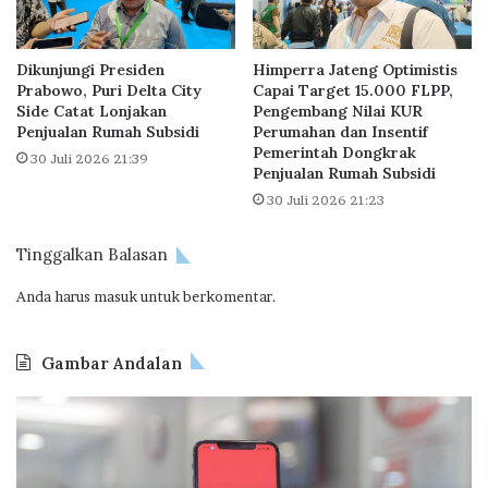
d
s
i
i
1
s
Dikunjungi Presiden
Himperra Jateng Optimistis
0
w
Prabowo, Puri Delta City
Capai Target 15.000 FLPP,
.
a
Side Catat Lonjakan
Pengembang Nilai KUR
0
L
Penjualan Rumah Subsidi
Perumahan dan Insentif
0
P
Pemerintah Dongkrak
30 Juli 2026 21:39
0
D
Penjualan Rumah Subsidi
U
P
30 Juli 2026 21:23
n
i
Tinggalkan Balasan
t
R
Anda harus
masuk
untuk berkomentar.
u
m
a
Gambar Andalan
h
J
O
a
d
k
o
O
o