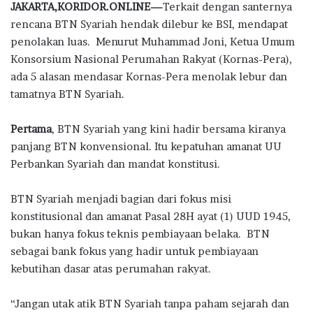
JAKARTA,KORIDOR.ONLINE—
Terkait dengan santernya
e
it
at
e
e
ar
rencana BTN Syariah hendak dilebur ke BSI, mendapat
b
te
s
g
e
penolakan luas. Menurut Muhammad Joni, Ketua Umum
o
r
A
ra
Konsorsium Nasional Perumahan Rakyat (Kornas-Pera),
ada 5 alasan mendasar Kornas-Pera menolak lebur dan
o
p
m
tamatnya BTN Syariah.
k
p
Pertama
, BTN Syariah yang kini hadir bersama kiranya
panjang BTN konvensional. Itu kepatuhan amanat UU
Perbankan Syariah dan mandat konstitusi.
BTN Syariah menjadi bagian dari fokus misi
konstitusional dan amanat Pasal 28H ayat (1) UUD 1945,
bukan hanya fokus teknis pembiayaan belaka. BTN
sebagai bank fokus yang hadir untuk pembiayaan
kebutihan dasar atas perumahan rakyat.
“Jangan utak atik BTN Syariah tanpa paham sejarah dan