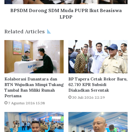
l
o
a
n
BPSDM Dorong SDM Muda PUPR Ikut Beasiswa
r
g
LPDP
A
S
k
D
Related Articles
a
M
d
M
M
u
a
d
s
a
s
P
a
U
l
P
Kolaborasi Danantara dan
BP Tapera Cetak Rekor Baru,
K
R
BTN Wujudkan Mimpi Tukang
62.710 KPR Subsidi
P
Tambal Ban Miliki Rumah
Diakadkan Serentak
I
Pertama
R
k
30 Juli 2026 22:29
S
u
7 Agustus 2026 15:38
u
t
b
B
s
e
i
a