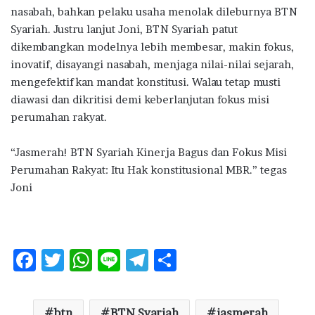
nasabah, bahkan pelaku usaha menolak dileburnya BTN
Syariah. Justru lanjut Joni, BTN Syariah patut
dikembangkan modelnya lebih membesar, makin fokus,
inovatif, disayangi nasabah, menjaga nilai-nilai sejarah,
mengefektifkan mandat konstitusi. Walau tetap musti
diawasi dan dikritisi demi keberlanjutan fokus misi
perumahan rakyat.
“Jasmerah! BTN Syariah Kinerja Bagus dan Fokus Misi
Perumahan Rakyat: Itu Hak konstitusional MBR.” tegas
Joni
F
T
W
Li
T
S
ac
w
h
n
el
h
e
it
at
e
e
ar
btn
BTN Syariah
jasmerah