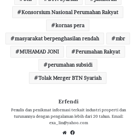
b
te
s
g
e
o
Konsorsium Nasional Perumahan Rakyat
r
A
ra
o
p
m
kornas pera
k
p
masyarakat berpenghasilan rendah
mbr
MUHAMAD JONI
Perumahan Rakyat
perumahan subsidi
Tolak Merger BTN Syariah
Erfendi
Penulis dan penikmat informasi terkait industri properti dan
turunannya dengan pengalaman lebih dari 20 tahun. Email:
exa_lin@yahoo.com
We
Fa