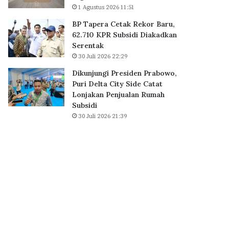
B
1 Agustus 2026 11:51
0
S
K
BP Tapera Cetak Rekor Baru,
D
P
62.710 KPR Subsidi Diakadkan
C
R
Serentak
i
S
30 Juli 2026 22:29
t
u
y
b
Dikunjungi Presiden Prabowo,
,
s
Puri Delta City Side Catat
P
i
Lonjakan Penjualan Rumah
e
d
Subsidi
r
i
30 Juli 2026 21:39
k
D
u
i
a
a
t
k
E
a
k
d
o
k
s
a
i
n
s
S