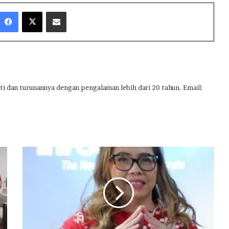
Facebook
X
Share via Email
ti dan turunannya dengan pengalaman lebih dari 20 tahun. Email:
P
e
k
e
r
j
a
I