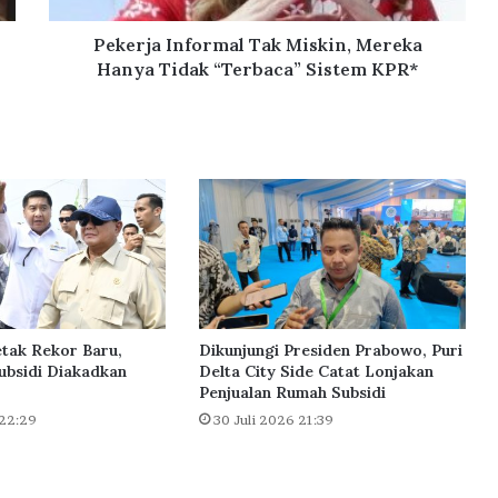
n
f
Pekerja Informal Tak Miskin, Mereka
o
Hanya Tidak “Terbaca” Sistem KPR*
r
m
a
l
T
a
k
M
i
s
k
i
tak Rekor Baru,
Dikunjungi Presiden Prabowo, Puri
n
ubsidi Diakadkan
Delta City Side Catat Lonjakan
Penjualan Rumah Subsidi
,
M
 22:29
30 Juli 2026 21:39
e
r
e