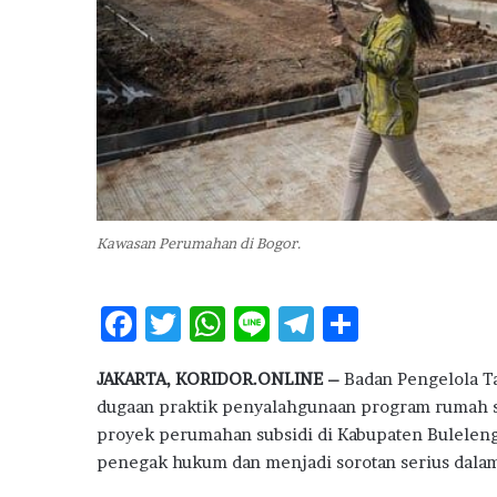
u
d
k
a
n
M
i
m
p
i
Kawasan Perumahan di Bogor.
T
u
k
F
T
W
Li
T
S
a
n
ac
w
h
n
el
h
g
JAKARTA, KORIDOR.ONLINE –
Badan Pengelola T
e
it
at
e
e
ar
T
dugaan praktik penyalahgunaan program rumah 
a
b
te
s
g
e
proyek perumahan subsidi di Kabupaten Buleleng, 
m
o
r
A
ra
b
penegak hukum dan menjadi sorotan serius dal
a