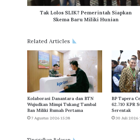
S
L
Tak Lolos SLIK? Pemerintah Siapkan
I
Skema Baru Miliki Hunian
K
?
P
Related Articles
e
m
e
r
i
n
t
a
h
Kolaborasi Danantara dan BTN
BP Tapera Ce
S
Wujudkan Mimpi Tukang Tambal
62.710 KPR S
Ban Miliki Rumah Pertama
Serentak
i
a
7 Agustus 2026 15:38
30 Juli 2026
p
k
a
Tinggalkan Balasan