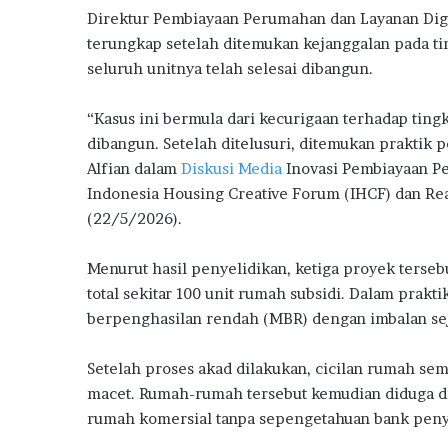
o
p
m
l
Direktur Pembiayaan Perumahan dan Layanan Digi
k
p
B
terungkap setelah ditemukan kejanggalan pada ti
a
seluruh unitnya telah selesai dibangun.
n
M
i
“Kasus ini bermula dari kecurigaan terhadap ting
l
dibangun. Setelah ditelusuri, ditemukan praktik
i
Alfian dalam
Diskusi Media
Inovasi Pembiayaan Pe
k
Indonesia Housing Creative Forum (IHCF) dan Real
i
(22/5/2026).
R
u
m
Menurut hasil penyelidikan, ketiga proyek ters
a
total sekitar 100 unit rumah subsidi. Dalam pra
h
berpenghasilan rendah (MBR) dengan imbalan se
P
e
r
Setelah proses akad dilakukan, cicilan rumah se
t
macet. Rumah-rumah tersebut kemudian diduga dia
a
rumah komersial tanpa sepengetahuan bank peny
m