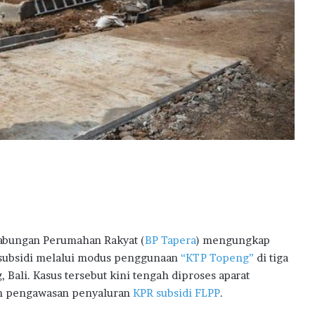
a
i
h
D
i
g
i
t
a
l
E
x
c
e
l
l
abungan Perumahan Rakyat (
BP Tapera
) mengungkap
e
subsidi melalui modus penggunaan
“KTP Topeng”
di tiga
n
Bali. Kasus tersebut kini tengah diproses aparat
c
e
am pengawasan penyaluran
KPR subsidi FLPP
.
A