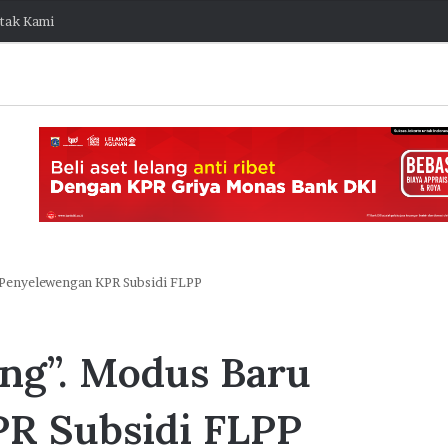
tak Kami
Penyelewengan KPR Subsidi FLPP
J
a
ng”. Modus Baru
k
O
n
R Subsidi FLPP
e