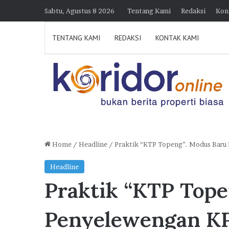
Sabtu, Agustus 8 2026
Tentang Kami
Redaksi
Kon
TENTANG KAMI
REDAKSI
KONTAK KAMI
Home
/
Headline
/
Praktik “KTP Topeng”. Modus Baru 
K
Headline
o
Praktik “KTP Tope
l
a
b
Penyelewengan KP
o
7 Agustus 2026 15:38