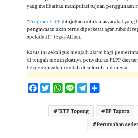
yang melibatkan manipulasi tujuan penggunaan r
“
Program FLPP
ditujukan untuk masyarakat yang
pengawasan akan terus diperketat agar subsidi te
spekulatif,” tegas Alfian.
Kasus ini sekaligus menjadi alarm bagi pemerin
di tengah meningkatnya penyaluran FLPP dan tar
berpenghasilan rendah di seluruh Indonesia.
F
T
W
Li
T
S
ac
w
h
n
el
h
e
it
at
e
e
ar
"KTP Topeng
BP Tapera
b
te
s
g
e
o
r
A
ra
Perumahan sede
o
p
m