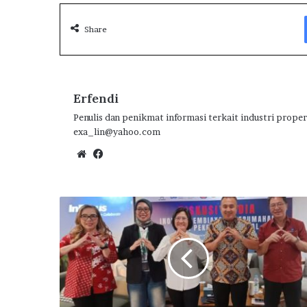
k
p
Share
Erfendi
Penulis dan penikmat informasi terkait industri proper
exa_lin@yahoo.com
We
Fa
bsi
ce
te
bo
ok
T
a
k
L
o
l
o
s