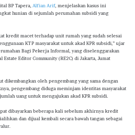
w
tal BP Tapera,
Alfian Arif
, menjelaskan kasus ini
a
ngkat hunian di sejumlah perumahan subsidi yang
r
d
s
2
kat kredit macet terhadap unit rumah yang sudah selesai
0
 penggunaan KTP masyarakat untuk akad KPR subsidi,” ujar
2
rumahan Bagi Pekerja Informal, yang diselenggarakan
6
 Estate Editor Community (RE2C) di Jakarta, Jumat
ebut dikembangkan oleh pengembang yang sama dengan
ktiknya, pengembang diduga meminjam identitas masyarakat
jumlah uang untuk mengajukan akad KPR subsidi.
mpat dibayarkan beberapa kali sebelum akhirnya kredit
lihkan dan dijual kembali secara bawah tangan sebagai
alur.