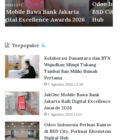
d
r
Odoo Indonesia Perluas Kantor di
30 Juli 2026
o
a
BSD City, Perkuat Ekosistem Digital
BP Taper
n
C
6
Hub
KPR Sub
e
e
s
t
i
a
a
k
Terpopuler
P
R
e
e
Kolaborasi Danantara dan BTN
r
k
Wujudkan Mimpi Tukang
l
o
Tambal Ban Miliki Rumah
u
r
Pertama
a
B
7 Agustus 2026 15:38
s
a
K
r
JakOne Mobile Bawa Bank
a
u
Jakarta Raih Digital Excellence
n
,
Awards 2026
t
6
1 Agustus 2026 15:11
o
2
Odoo Indonesia Perluas Kantor
r
.
di BSD City, Perkuat Ekosistem
d
7
Digital Hub
i
1