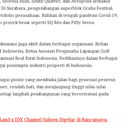
 Serenia Hills, South Quarter, dan Aeropolis semakin
. Di Surabaya, pengembangan superblok Graha Festival,
tofolio perusahaan. Bahkan di tengah pandemi Covid-19,
n proyek besar seperti SQ Rés dan Fifty Seven
okusumo juga aktif dalam berbagai organisasi. Beliau
Indonesia, Ketua Asosiasi Pengusaha Lapangan Golf
nisasi Real Estat Indonesia. Dedikasinya dalam berbagai
i pemimpin industri properti di Indonesia.
agai pionir yang membuka jalan bagi generasi penerus
ner, rendah hati, dan menjunjung tinggi nilai-nilai
 setiap langkah pembangunan yang berorientasi pada
Land x IDX Channel Sukses Digelar di Rancamaya.