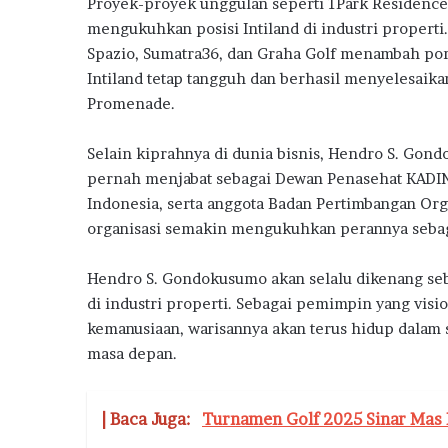
Proyek-proyek unggulan seperti 1Park Residence,
m
mengukuhkan posisi Intiland di industri properti
a
h
Spazio, Sumatra36, dan Graha Golf menambah por
S
Intiland tetap tangguh dan berhasil menyelesaika
u
Promenade.
b
s
Selain kiprahnya di dunia bisnis, Hendro S. Gond
i
d
pernah menjabat sebagai Dewan Penasehat KADIN 
i
Indonesia, serta anggota Badan Pertimbangan Orga
organisasi semakin mengukuhkan perannya sebaga
Hendro S. Gondokusumo akan selalu dikenang seb
di industri properti. Sebagai pemimpin yang visio
kemanusiaan, warisannya akan terus hidup dalam
masa depan.
| Baca Juga:
Turnamen Golf 2025 Sinar Mas 