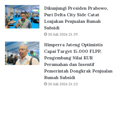
B
0
Dikunjungi Presiden Prabowo,
S
K
Puri Delta City Side Catat
D
P
Lonjakan Penjualan Rumah
C
R
Subsidi
i
S
30 Juli 2026 21:39
t
u
y
b
Himperra Jateng Optimistis
,
s
Capai Target 15.000 FLPP,
P
i
Pengembang Nilai KUR
e
d
Perumahan dan Insentif
r
i
Pemerintah Dongkrak Penjualan
k
D
Rumah Subsidi
u
i
30 Juli 2026 21:23
a
a
t
k
E
a
k
d
o
k
s
a
i
n
s
S