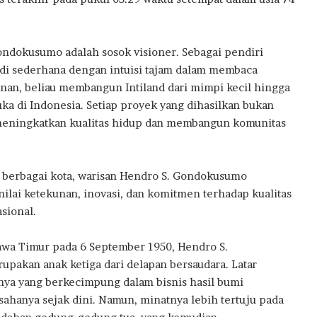
w
a
r
d
Gondokusumo adalah sosok visioner. Sebagai pendiri
s
adi sederhana dengan intuisi tajam dalam membaca
2
nan, beliau membangun Intiland dari mimpi kecil hingga
0
a di Indonesia. Setiap proyek yang dihasilkan bukan
2
a meningkatkan kualitas hidup dan membangun komunitas
6
di berbagai kota, warisan Hendro S. Gondokusumo
ilai ketekunan, inovasi, dan komitmen terhadap kualitas
asional.
Jawa Timur pada 6 September 1950, Hendro S.
akan anak ketiga dari delapan bersaudara. Latar
nya yang berkecimpung dalam bisnis hasil bumi
ahanya sejak dini. Namun, minatnya lebih tertuju pada