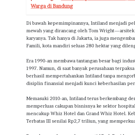
a
Warga di Bandung
h
D
Di bawah kepemimpinannya, Intiland menjadi pel
o
n
mewah yang dirancang oleh Tom Wright—arsitek d
g
karyanya. Tak hanya di Jakarta, ia juga mengemb
k
Famili, kota mandiri seluas 280 hektar yang dilen
r
a
Era 1990-an membawa tantangan besar bagi indust
k
1997. Namun, di saat banyak perusahaan terpak
P
e
berhasil mempertahankan Intiland tanpa mengor
n
disiplin finansial menjadi kunci keberhasilan 
j
u
Memasuki 2010-an, Intiland terus berkembang d
a
memperluas cakupan bisnisnya ke sektor hospitalit
l
a
mencakup Whiz Hotel dan Grand Whiz Hotel. Ke
n
Terbatas III senilai Rp2,7 triliun, yang memperku
R
u