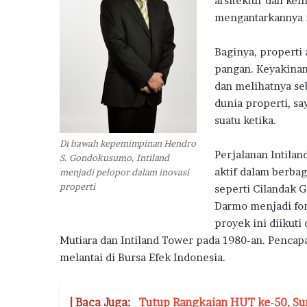
arsitektur dan ke
h
a
mengantarkannya 
n
d
Baginya, properti
a
pangan. Keyakinan
n
dan melihatnya se
I
n
dunia properti, s
s
suatu ketika.
e
Di bawah kepemimpinan Hendro
n
Perjalanan Intila
S. Gondokusumo, Intiland
t
aktif dalam berba
menjadi pelopor dalam inovasi
i
properti
f
seperti Cilandak 
P
Darmo menjadi fon
e
proyek ini diikut
m
Mutiara dan Intiland Tower pada 1980-an. Pencap
e
melantai di Bursa Efek Indonesia.
r
i
n
| Baca Juga:
Tutup Rangkaian HUT ke-50, Su
t