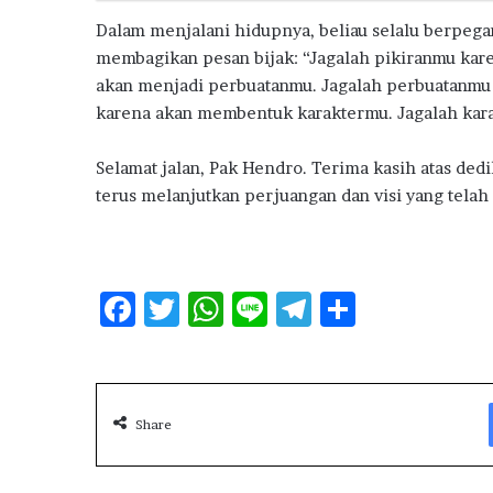
Dalam menjalani hidupnya, beliau selalu berpegan
membagikan pesan bijak: “Jagalah pikiranmu kar
akan menjadi perbuatanmu. Jagalah perbuatanmu
karena akan membentuk karaktermu. Jagalah ka
Selamat jalan, Pak Hendro. Terima kasih atas dedi
terus melanjutkan perjuangan dan visi yang telah 
F
T
W
Li
T
S
ac
w
h
n
el
h
e
it
at
e
e
ar
b
te
s
g
e
Share
o
r
A
ra
o
p
m