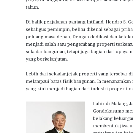
g
o
r
A
ra
tahun.
e
o
p
m
m
b
Di balik perjalanan panjang Intiland, Hendro S. 
k
p
a
sekaligus pemimpin, beliau dikenal sebagai prib
n
peluang masa depan. Dengan dedikasi dan keteku
g
menjadi salah satu pengembang properti terkemuk
N
sekadar bangunan, tetapi juga bagian dari upay
i
yang berkelanjutan.
l
a
i
Lebih dari sekadar jejak properti yang tersebar 
K
melampaui batas fisik bangunan. Ia menanamkan n
U
yang kini menjadi bagian dari industri properti n
R
P
e
Lahir di Malang, 
r
Gondokusumo merup
u
belakang keluarga
m
membentuk jiwa us
a