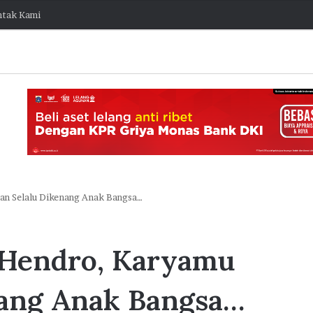
tak Kami
an Selalu Dikenang Anak Bangsa…
J
a
 Hendro, Karyamu
k
O
stis Capai
n
nang Anak Bangsa…
e
ngembang