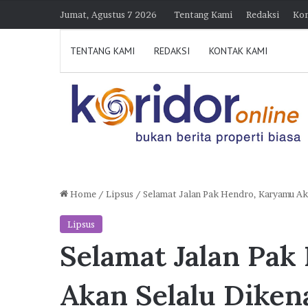
Jumat, Agustus 7 2026
Tentang Kami
Redaksi
Kon
TENTANG KAMI
REDAKSI
KONTAK KAMI
Home
/
Lipsus
/
Selamat Jalan Pak Hendro, Karyamu Ak
H
Lipsus
i
Selamat Jalan Pak
m
p
30 Juli 2026 21:23
e
Himperra Jateng Optimi
Akan Selalu Dike
r
Target 15.000 FLPP, Pe