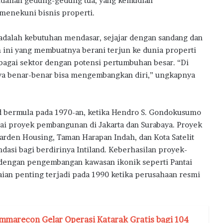
indahan gedung-gedung tua, yang kemudian
menekuni bisnis properti.
 adalah kebutuhan mendasar, sejajar dengan sandang dan
 ini yang membuatnya berani terjun ke dunia properti
bagai sektor dengan potensi pertumbuhan besar. “Di
aya benar-benar bisa mengembangkan diri,” ungkapnya
nd bermula pada 1970-an, ketika Hendro S. Gondokusumo
gai proyek pembangunan di Jakarta dan Surabaya. Proyek
Garden Housing, Taman Harapan Indah, dan Kota Satelit
dasi bagi berdirinya Intiland. Keberhasilan proyek-
i dengan pengembangan kawasan ikonik seperti Pantai
aian penting terjadi pada 1990 ketika perusahaan resmi
mmarecon Gelar Operasi Katarak Gratis bagi 104