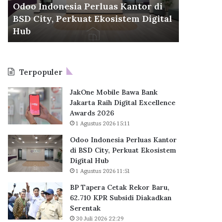
d
r
Odoo Indonesia Perluas Kantor di
30 Juli 2026
o
a
BSD City, Perkuat Ekosistem Digital
BP Taper
n
C
6
Hub
KPR Sub
e
e
s
t
i
a
a
k
Terpopuler
P
R
e
e
JakOne Mobile Bawa Bank
r
k
Jakarta Raih Digital Excellence
l
o
Awards 2026
u
r
1 Agustus 2026 15:11
a
B
s
a
Odoo Indonesia Perluas Kantor
K
r
di BSD City, Perkuat Ekosistem
a
u
Digital Hub
n
,
1 Agustus 2026 11:51
t
6
BP Tapera Cetak Rekor Baru,
o
2
62.710 KPR Subsidi Diakadkan
r
.
Serentak
d
7
i
30 Juli 2026 22:29
1