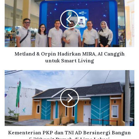
ok
e
t
l
a
n
d
&
O
r
Metland & Orpin Hadirkan MIRA, AI Canggih
p
untuk Smart Living
i
n
K
H
e
a
m
d
e
i
n
r
t
k
e
a
r
n
i
M
a
Kementerian PKP dan TNI AD Bersinergi Bangun
I
n