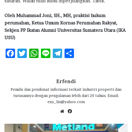
sasaran. Walau tuah kudu diperjuangkan. Tabik.
Oleh Muhammad Joni, SH., MH, praktisi hukum
perumahan, Ketua Umum Kornas Perumahan Rakyat,
Sekjen PP Ikatan Alumni Universitas Sumatera Utara (IKA
USU)
F
T
W
Li
T
S
ac
w
h
n
el
h
e
it
at
e
e
ar
b
te
s
g
e
Erfendi
o
r
A
ra
Penulis dan penikmat informasi terkait industri properti dan
turunannya dengan pengalaman lebih dari 20 tahun. Email:
o
p
m
exa_lin@yahoo.com
k
p
We
Fa
bsi
ce
te
bo
M