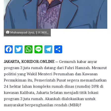
Muhammad Joni, S.H.MH.,
Muhammad Joni, S.H.MH.,
F
T
W
Li
T
S
ac
w
h
n
el
h
JAKARTA, KORIDOR.ONLINE –
Gemuruh kabar anyar
e
it
at
e
e
ar
program 3 juta rumah datang dari Fahri Hamzah. Menurut
b
te
s
g
e
politisi yang Wakil Menteri Perumahan dan Kawasan
o
r
A
ra
Permukiman itu, Pemerintah Pusat segera memanfaatkan
24 hektar lahan kompleks rumah dinas (rumdis) DPR di
o
p
m
kawasan Kalibata, Jakarta Selatan menjadi titik lokasi
k
p
program 3 juta rumah. Akankah dialokasikan untuk
masyarakat berpenghasilan rendah (MBR)?