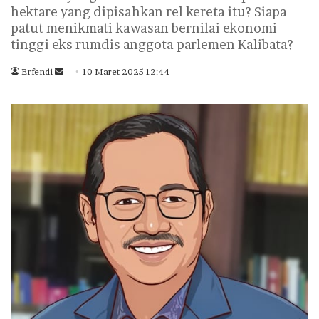
hektare yang dipisahkan rel kereta itu? Siapa
patut menikmati kawasan bernilai ekonomi
tinggi eks rumdis anggota parlemen Kalibata?
Erfendi
S
10 Maret 2025 12:44
e
n
d
a
n
e
m
a
i
l