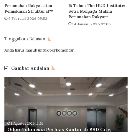
t
B
Perumahan Rakyat atau
15 Tahun The HUD Institute:
L
a
Pemiskinan Struktural?*
Setia Menjaga Makna
i
n
Perumahan Rakyat*
9 Februari 2026 09:52
v
g
14 Januari 2026 07:06
i
u
n
n
Tinggalkan Balasan
g
5
.
Anda harus
masuk
untuk berkomentar.
7
6
0
Gambar Andalan
u
n
O
B
i
d
P
t
o
T
R
o
a
u
I
p
m
n
e
a
d
r
h
o
a
1 Agustus 2026 11:51
d
Odoo Indonesia Perluas Kantor di BSD City,
n
C