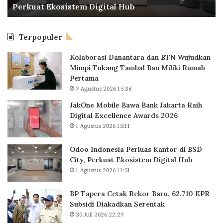
i
Perkuat Ekosistem Digital Hub
e
e
L
s
t
i
i
a
m
Terpopuler
a
k
a
P
R
L
Kolaborasi Danantara dan BTN Wujudkan
e
e
o
Mimpi Tukang Tambal Ban Miliki Rumah
r
k
k
Pertama
l
o
a
7 Agustus 2026 15:38
u
r
s
a
B
JakOne Mobile Bawa Bank Jakarta Raih
i
s
a
Digital Excellence Awards 2026
K
r
1 Agustus 2026 15:11
a
u
n
,
Odoo Indonesia Perluas Kantor di BSD
t
6
City, Perkuat Ekosistem Digital Hub
o
2
1 Agustus 2026 11:51
r
.
d
7
BP Tapera Cetak Rekor Baru, 62.710 KPR
i
1
Subsidi Diakadkan Serentak
B
0
30 Juli 2026 22:29
S
K