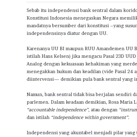
Sebab itu independensi bank sentral dalam korid
Konstitusi Indonesia menegaskan Negara memilik
mandatnya bersumber dari konstitusi –yang susu
independensinya diatur dengan UU.
Karenanya UU BI maupun RUU Amandemen UU BI
istilah Hans Kelsen) jika mengacu Pasal 23D UU
Analog dengan kekuasaan kehakiman yang merde
menegakkan hukum dan keadilan (vide Pasal 24 ay
diintervensi— demikian pula bank sentral yang
Namun, bank sentral tidak bisa berjalan sendir
parlemen. Dalam keadaan demikian, Rosa Maria L
“accountable independence”
, atau dengan
“instru
dan istilah
“independence within government”
.
Independensi yang akuntabel menjadi pilar yang 