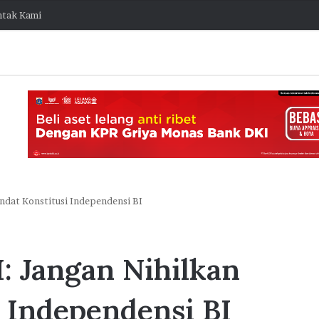
tak Kami
dat Konstitusi Independensi BI
J
a
 Jangan Nihilkan
k
O
n
 Independensi BI
e
8