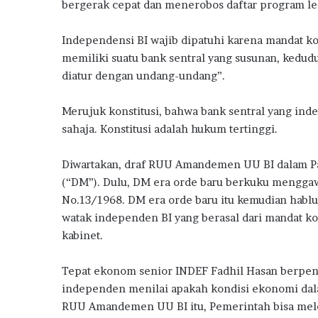
bergerak cepat dan menerobos daftar program le
l
k
p
B
a
Independensi BI wajib dipatuhi karena mandat ko
n
memiliki suatu bank sentral yang susunan, kedu
M
diatur dengan undang-undang”.
i
l
Merujuk konstitusi, bahwa bank sentral yang in
i
k
sahaja. Konstitusi adalah hukum tertinggi.
i
R
Diwartakan, draf RUU Amandemen UU BI dalam P
u
(“DM”). Dulu, DM era orde baru berkuku mengga
m
No.13/1968. DM era orde baru itu kemudian habl
a
h
watak independen BI yang berasal dari mandat kon
P
kabinet.
e
r
Tepat ekonom senior INDEF Fadhil Hasan berpenda
t
independen menilai apakah kondisi ekonomi dalam
a
m
RUU Amandemen UU BI itu, Pemerintah bisa melen