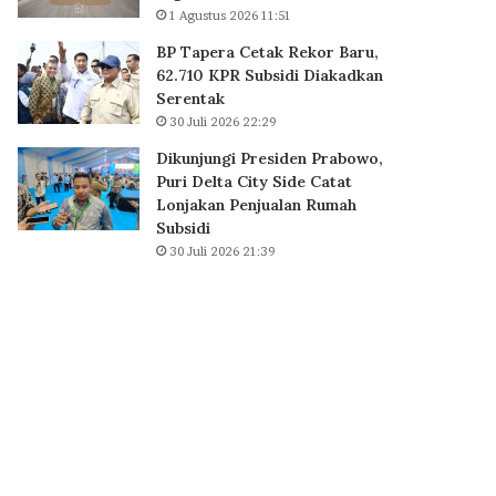
B
1 Agustus 2026 11:51
S
BP Tapera Cetak Rekor Baru,
D
62.710 KPR Subsidi Diakadkan
C
Serentak
i
30 Juli 2026 22:29
t
y
Dikunjungi Presiden Prabowo,
,
Puri Delta City Side Catat
P
Lonjakan Penjualan Rumah
e
Subsidi
r
30 Juli 2026 21:39
k
u
a
t
E
k
o
s
i
s