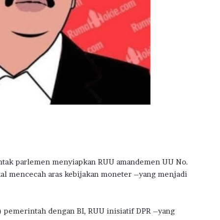
a
i
h
D
i
g
i
t
a
l
E
x
c
e
l
sontak parlemen menyiapkan RUU amandemen UU No.
l
e
kal mencecah aras kebijakan moneter –yang menjadi
n
c
e
) pemerintah dengan BI, RUU inisiatif DPR –yang
A