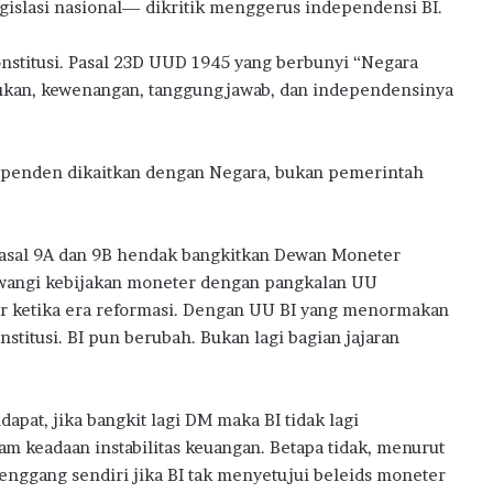
gislasi nasional— dikritik menggerus independensi BI.
w
a
r
nstitusi. Pasal 23D UUD 1945 yang berbunyi “Negara
d
dukan, kewenangan, tanggungjawab, dan independensinya
s
2
0
dependen dikaitkan dengan Negara, bukan pemerintah
2
6
asal 9A dan 9B hendak bangkitkan Dewan Moneter
wangi kebijakan moneter dengan pangkalan UU
ur ketika era reformasi. Dengan UU BI yang menormakan
stitusi. BI pun berubah. Bukan lagi bagian jajaran
pat, jika bangkit lagi DM maka BI tidak lagi
 keadaan instabilitas keuangan. Betapa tidak, menurut
ggang sendiri jika BI tak menyetujui beleids moneter