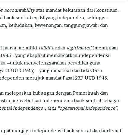
or
accountability
atas mandat kekuasaan dari konstitusi.
i bank sentral cq. BI yang independen, sehingga
nan, kedudukan, kewenangan, tanggungjawab, dan
 hanya memiliki
validitas
dan
legitimated
(meminjam
D 1945 –yang eksplisit memandatkan independensi.
ka –untuk menyelenggarakan peradilan guna
at 1 UUD 1945) –yang imparsial dan tidak bisa
 independen merujuk mandat Pasal 23D UUD 1945.
i dan melepaskan hubungan dengan Pemerintah dan
astra menyebutkan independensi bank sentral sebagai
mental independence”
, atau
“operational independence”
,
tepat menjaga independensi bank sentral dan bertemali