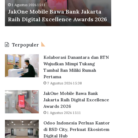
d
Odoo Indonesia Perluas Kantor di
o
 Jakarta
BSD City, Perkuat Ekosistem Digital
n
Awards 2026
Hub
e
s
i
a
Terpopuler
P
e
Kolaborasi Danantara dan BTN
r
Wujudkan Mimpi Tukang
l
Tambal Ban Miliki Rumah
u
Pertama
a
7 Agustus 2026 15:38
s
K
JakOne Mobile Bawa Bank
a
Jakarta Raih Digital Excellence
n
Awards 2026
t
1 Agustus 2026 15:11
o
Odoo Indonesia Perluas Kantor
r
di BSD City, Perkuat Ekosistem
d
Digital Hub
i