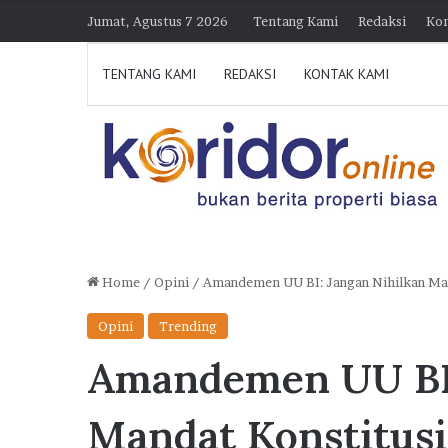
Jumat, Agustus 7 2026
Tentang Kami
Redaksi
Kon
TENTANG KAMI
REDAKSI
KONTAK KAMI
Home
/
Opini
/
Amandemen UU BI: Jangan Nihilkan Man
K
Opini
Trending
o
Amandemen UU BI:
l
a
b
Mandat Konstitusi
o
0 Juli 2026 21:39
7 Agustus 2026 15:3