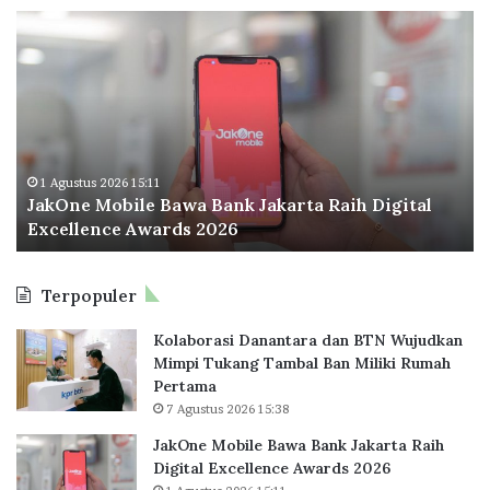
p
O
e
d
r
o
c
o
e
I
p
n
a
d
t
o
1 Agustus 2026 11:51
awa Bank Jakarta Raih Digital
Odoo Indonesia Perl
n
rds 2026
Perkuat Ekosistem 
e
s
i
Terpopuler
a
P
Kolaborasi Danantara dan BTN Wujudkan
e
Mimpi Tukang Tambal Ban Miliki Rumah
r
Pertama
l
7 Agustus 2026 15:38
u
a
JakOne Mobile Bawa Bank Jakarta Raih
s
Digital Excellence Awards 2026
K