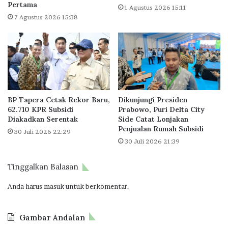
Pertama
i
t
1 Agustus 2026 15:11
B
r
7 Agustus 2026 15:38
e
o
d
p
a
o
h
l
i
t
a
BP Tapera Cetak Rekor Baru,
Dikunjungi Presiden
n
62.710 KPR Subsidi
Prabowo, Puri Delta City
P
Diakadkan Serentak
Side Catat Lonjakan
r
Penjualan Rumah Subsidi
30 Juli 2026 22:29
i
30 Juli 2026 21:39
o
r
i
Tinggalkan Balasan
t
Anda harus
masuk
untuk berkomentar.
a
s
D
Gambar Andalan
i