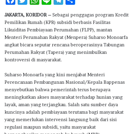
ac
w
h
n
el
h
JAKARTA, KORIDOR –
Sebagai penggagas program Kredit
e
it
at
e
e
ar
Pemilikan Rumah (KPR) subsidi berbasis Fasilitas
b
te
s
g
e
Likuiditas Pembiayaan Perumahan (FLPP), mantan
o
r
A
ra
Menteri Perumahan Rakyat (Menpera) Suharso Monoarfa
angkat bicara seputar rencana beroperasinya Tabungan
o
p
m
Perumahan Rakyat (Tapera) yang menimbulkan
k
p
kontroversi di masyarakat.
Suharso Monoarfa yang kini menjabat Menteri
Perencanaan Pembangunan Nasional/Kepala Bappenas
menyebutkan bahwa pemerintah terus berupaya
meningkatkan akses masyarakat terhadap hunian yang
layak, aman yang terjangkau. Salah satu sumber daya
kuncinya adalah pembiayaan terutama bagi masyarakat
yang memerlukan intervensi langsung baik dari sisi
regulasi maupun subsidi, yaitu masyarakat