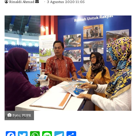
Rinaldi Ahmad
S
3 Agustus 2020 11:05
e
n
d
a
n
e
m
a
i
l
Foto; PUPR
Foto; PUPR
F
T
W
Li
T
S