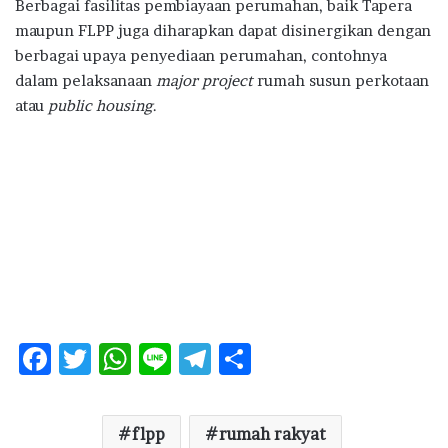
Berbagai fasilitas pembiayaan perumahan, baik Tapera
maupun FLPP juga diharapkan dapat disinergikan dengan
berbagai upaya penyediaan perumahan, contohnya
dalam pelaksanaan
major project
rumah susun perkotaan
atau
public housing
.
F
T
W
Li
T
S
ac
w
h
n
el
h
e
it
at
e
e
ar
flpp
rumah rakyat