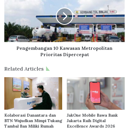
7
n
2
g
R
e
T
m
L
b
H
a
d
n
i
g
Pengembangan 10 Kawasan Metropolitan
S
a
Prioritas Dipercepat
u
n
m
1
Related Articles
b
0
a
K
r
a
S
w
e
a
g
s
e
a
r
n
Kolaborasi Danantara dan
JakOne Mobile Bawa Bank
a
M
BTN Wujudkan Mimpi Tukang
Jakarta Raih Digital
d
Tambal Ban Miliki Rumah
Excellence Awards 2026
e