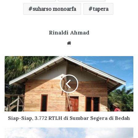
b
te
s
g
e
o
r
suharso monoarfa
A
ra
tapera
o
p
m
k
p
Rinaldi Ahmad
We
bsi
te
S
i
a
p
-
S
i
a
p
,
Siap-Siap, 3.772 RTLH di Sumbar Segera di Bedah
3
.
P
7
e