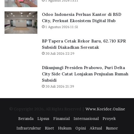
1 Agustus 2026 15:11
a
n
Odoo Indonesia Perluas Kantor di BSD
t
City, Perkuat Ekosistem Digital Hub
o
1 Agustus 2026 11:51
r
d
BP Tapera Cetak Rekor Baru, 62.710 KPR
i
Subsidi Diakadkan Serentak
B
30 Juli 2026 22:29
S
D
C
Dikunjungi Presiden Prabowo, Puri Delta
i
City Side Catat Lonjakan Penjualan Rumah
t
Subsidi
y
30 Juli 2026 21:39
,
P
e
© Copyright 2026, All Rights Reserved |
Www.Koridor.Online
r
k
Beranda
Lipsus
Finansial
Internasional
Proyek
u
Infrastruktur
Riset
Hukum
Opini
Aktual
Rumor
a