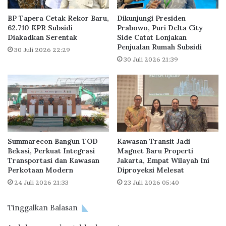
t
P
d
r
BP Tapera Cetak Rekor Baru,
Dikunjungi Presiden
a
o
62.710 KPR Subsidi
Prabowo, Puri Delta City
n
Diakadkan Serentak
Side Catat Lonjakan
g
Penjualan Rumah Subsidi
P
r
30 Juli 2026 22:29
e
e
30 Juli 2026 21:39
m
s
b
P
i
e
a
m
y
b
a
a
a
n
Summarecon Bangun TOD
Kawasan Transit Jadi
n
g
Bekasi, Perkuat Integrasi
Magnet Baru Properti
U
u
Transportasi dan Kawasan
Jakarta, Empat Wilayah Ini
M
n
Perkotaan Modern
Diproyeksi Melesat
K
a
24 Juli 2026 21:33
23 Juli 2026 05:40
M
n
S
P
e
e
Tinggalkan Balasan
b
r