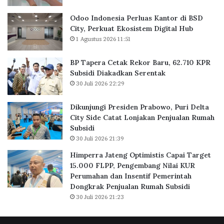
r
B
Odoo Indonesia Perluas Kantor di BSD
a
City, Perkuat Ekosistem Digital Hub
r
1 Agustus 2026 11:51
u
,
BP Tapera Cetak Rekor Baru, 62.710 KPR
6
Subsidi Diakadkan Serentak
2
30 Juli 2026 22:29
.
7
Dikunjungi Presiden Prabowo, Puri Delta
1
City Side Catat Lonjakan Penjualan Rumah
0
Subsidi
K
30 Juli 2026 21:39
P
R
Himperra Jateng Optimistis Capai Target
S
15.000 FLPP, Pengembang Nilai KUR
u
Perumahan dan Insentif Pemerintah
b
Dongkrak Penjualan Rumah Subsidi
s
30 Juli 2026 21:23
i
d