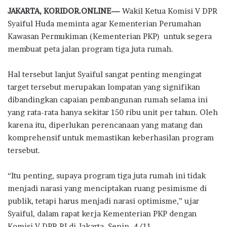
ac
w
h
n
el
h
JAKARTA, KORIDOR.ONLINE—
Wakil Ketua Komisi V DPR
e
it
at
e
e
ar
Syaiful Huda meminta agar Kementerian Perumahan
b
te
s
g
e
Kawasan Permukiman (Kementerian PKP) untuk segera
o
r
A
ra
membuat peta jalan program tiga juta rumah.
o
p
m
Hal tersebut lanjut Syaiful sangat penting mengingat
k
p
target tersebut merupakan lompatan yang signifikan
dibandingkan capaian pembangunan rumah selama ini
yang rata-rata hanya sekitar 150 ribu unit per tahun. Oleh
karena itu, diperlukan perencanaan yang matang dan
komprehensif untuk memastikan keberhasilan program
tersebut.
“Itu penting, supaya program tiga juta rumah ini tidak
menjadi narasi yang menciptakan ruang pesimisme di
publik, tetapi harus menjadi narasi optimisme,” ujar
Syaiful, dalam rapat kerja Kementerian PKP dengan
Komisi V DPR RI di Jakarta, Senin, 4/11.