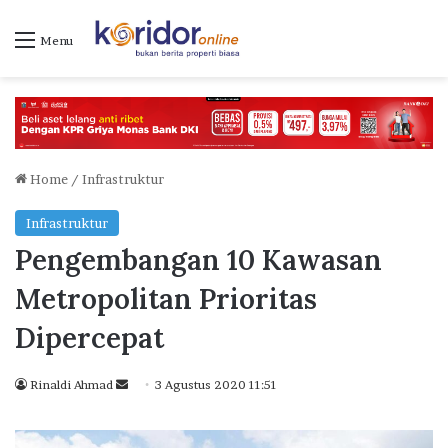
Menu
Home
/
Infrastruktur
Infrastruktur
Pengembangan 10 Kawasan
Metropolitan Prioritas
Dipercepat
Rinaldi Ahmad
S
3 Agustus 2020 11:51
e
n