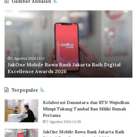
Gambar Andalan
J
O
a
d
k
o
O
o
n
I
e
n
M
d
o
o
1 Agustus 2026 15:11
JakOne Mobile Bawa Bank Jakarta Raih Digital
b
n
Excellence Awards 2026
i
e
l
s
e
i
Terpopuler
B
a
a
P
Kolaborasi Danantara dan BTN Wujudkan
w
e
Mimpi Tukang Tambal Ban Miliki Rumah
a
r
Pertama
B
l
7 Agustus 2026 15:38
a
u
n
a
JakOne Mobile Bawa Bank Jakarta Raih
k
s