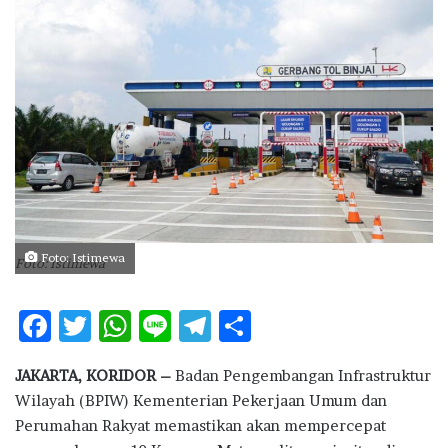
d
a
n
e
m
a
i
l
Foto: Istimewa
Foto: Istimewa
F
T
W
Li
T
S
ac
w
h
n
el
h
JAKARTA, KORIDOR –
Badan Pengembangan Infrastruktur
e
it
at
e
e
ar
Wilayah (BPIW) Kementerian Pekerjaan Umum dan
b
te
s
g
e
Perumahan Rakyat memastikan akan mempercepat