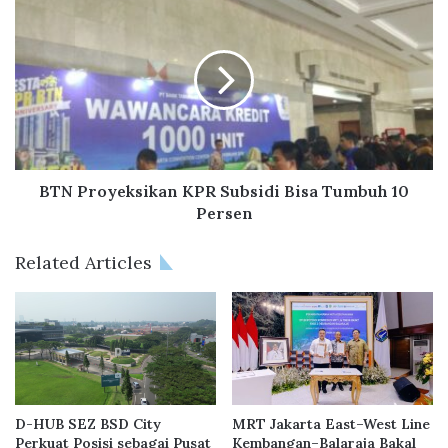
n
T
t
N
e
P
r
r
i
o
S
y
u
e
h
k
a
s
BTN Proyeksikan KPR Subsidi Bisa Tumbuh 10
r
i
Persen
s
k
o
a
Related Articles
M
n
o
K
n
P
o
R
a
S
r
u
f
b
a
s
D-HUB SEZ BSD City
MRT Jakarta East–West Line
u
i
Perkuat Posisi sebagai Pusat
Kembangan–Balaraja Bakal