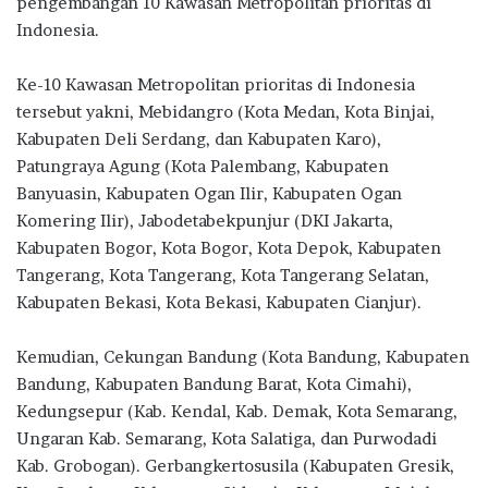
o
r
A
ra
pengembangan 10 Kawasan Metropolitan prioritas di
Indonesia.
o
p
m
k
p
Ke-10 Kawasan Metropolitan prioritas di Indonesia
tersebut yakni, Mebidangro (Kota Medan, Kota Binjai,
Kabupaten Deli Serdang, dan Kabupaten Karo),
Patungraya Agung (Kota Palembang, Kabupaten
Banyuasin, Kabupaten Ogan Ilir, Kabupaten Ogan
Komering Ilir), Jabodetabekpunjur (DKI Jakarta,
Kabupaten Bogor, Kota Bogor, Kota Depok, Kabupaten
Tangerang, Kota Tangerang, Kota Tangerang Selatan,
Kabupaten Bekasi, Kota Bekasi, Kabupaten Cianjur).
Kemudian, Cekungan Bandung (Kota Bandung, Kabupaten
Bandung, Kabupaten Bandung Barat, Kota Cimahi),
Kedungsepur (Kab. Kendal, Kab. Demak, Kota Semarang,
Ungaran Kab. Semarang, Kota Salatiga, dan Purwodadi
Kab. Grobogan). Gerbangkertosusila (Kabupaten Gresik,