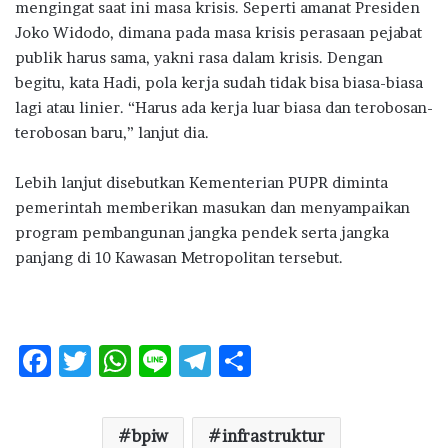
mengingat saat ini masa krisis. Seperti amanat Presiden
Joko Widodo, dimana pada masa krisis perasaan pejabat
publik harus sama, yakni rasa dalam krisis. Dengan
begitu, kata Hadi, pola kerja sudah tidak bisa biasa-biasa
lagi atau linier. “Harus ada kerja luar biasa dan terobosan-
terobosan baru,” lanjut dia.
Lebih lanjut disebutkan Kementerian PUPR diminta
pemerintah memberikan masukan dan menyampaikan
program pembangunan jangka pendek serta jangka
panjang di 10 Kawasan Metropolitan tersebut.
F
T
W
Li
T
S
ac
w
h
n
el
h
e
it
at
e
e
ar
bpiw
infrastruktur