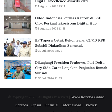
Digital Excellence Awards 2026
J
K
1 Agustus 2026 15:11
a
a
k
n
Odoo Indonesia Perluas Kantor di BSD
a
t
City, Perkuat Ekosistem Digital Hub
r
o
1 Agustus 2026 11:51
t
r
a
d
BP Tapera Cetak Rekor Baru, 62.710 KPR
R
i
Subsidi Diakadkan Serentak
a
B
30 Juli 2026 22:29
i
S
h
D
D
C
Dikunjungi Presiden Prabowo, Puri Delta
i
i
City Side Catat Lonjakan Penjualan Rumah
g
t
Subsidi
i
y
30 Juli 2026 21:39
t
,
a
P
l
e
© Copyright 2026, All Rights Reserved |
Www.Koridor.Online
E
r
x
k
Beranda
Lipsus
Finansial
Internasional
Proyek
c
u