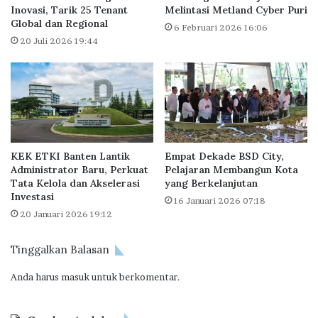
n
Inovasi, Tarik 25 Tenant
Melintasi Metland Cyber Puri
d
Global dan Regional
t
i
6 Februari 2026 16:06
u
B
20 Juli 2026 19:44
k
i
B
s
P
a
T
T
a
u
p
m
e
b
KEK ETKI Banten Lantik
Empat Dekade BSD City,
r
u
Administrator Baru, Perkuat
Pelajaran Membangun Kota
a
h
Tata Kelola dan Akselerasi
yang Berkelanjutan
1
Investasi
16 Januari 2026 07:18
0
20 Januari 2026 19:12
P
e
r
Tinggalkan Balasan
s
Anda harus
masuk
untuk berkomentar.
e
n