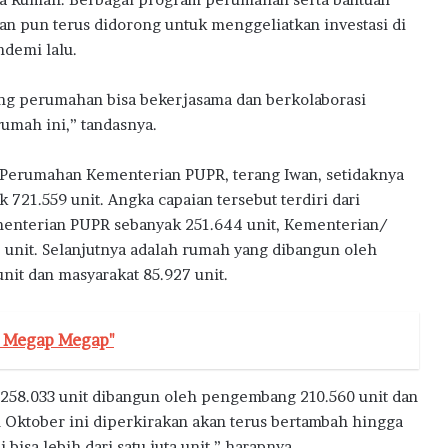
 pun terus didorong untuk menggeliatkan investasi di
ndemi lalu.
ng perumahan bisa bekerjasama dan berkolaborasi
mah ini,” tandasnya.
l Perumahan Kementerian PUPR, terang Iwan, setidaknya
1.559 unit. Angka capaian tersebut terdiri dari
enterian PUPR sebanyak 251.644 unit, Kementerian/
 unit. Selanjutnya adalah rumah yang dibangun oleh
it dan masyarakat 85.927 unit.
h Megap Megap"
58.033 unit dibangun oleh pengembang 210.560 unit dan
n Oktober ini diperkirakan akan terus bertambah hingga
bisa lebih dari satu juta unit,” harapnya.