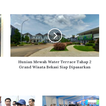
H
u
n
i
a
n
M
e
w
a
Hunian Mewah Water Terrace Tahap 2
h
Grand Wisata Bekasi Siap Dipasarkan
W
a
t
e
r
T
e
r