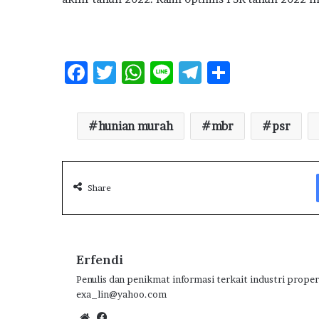
F
T
W
Li
T
S
ac
w
h
n
el
h
e
it
at
e
e
ar
hunian murah
mbr
psr
b
te
s
g
e
o
r
A
ra
o
p
m
Share
k
p
Erfendi
Penulis dan penikmat informasi terkait industri proper
exa_lin@yahoo.com
We
Fa