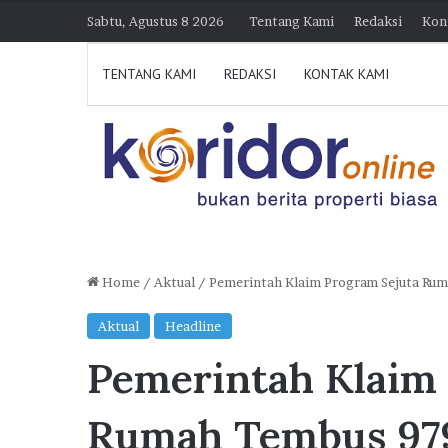
Sabtu, Agustus 8 2026
Tentang Kami
Redaksi
Kon
TENTANG KAMI
REDAKSI
KONTAK KAMI
Home
/
Aktual
/
Pemerintah Klaim Program Sejuta Ru
K
Aktual
Headline
o
Pemerintah Klaim
l
a
b
Rumah Tembus 979
o
7 Agustus 2026 15:38