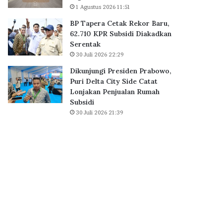
B
1 Agustus 2026 11:51
0
S
K
BP Tapera Cetak Rekor Baru,
D
P
62.710 KPR Subsidi Diakadkan
C
R
Serentak
i
S
30 Juli 2026 22:29
t
u
y
b
Dikunjungi Presiden Prabowo,
,
s
Puri Delta City Side Catat
P
i
Lonjakan Penjualan Rumah
e
d
Subsidi
r
i
30 Juli 2026 21:39
k
D
u
i
a
a
t
k
E
a
k
d
o
k
s
a
i
n
s
S