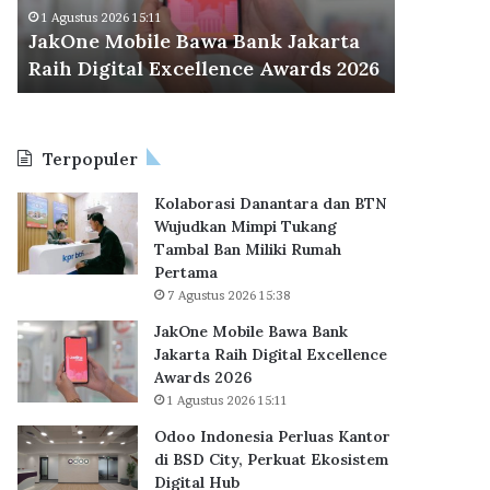
d
r
Odoo Indonesia Perluas Kantor di
30 Juli 2026
o
a
BSD City, Perkuat Ekosistem Digital
BP Taper
n
C
6
Hub
KPR Sub
e
e
s
t
i
a
a
k
Terpopuler
P
R
e
e
Kolaborasi Danantara dan BTN
r
k
Wujudkan Mimpi Tukang
l
o
Tambal Ban Miliki Rumah
u
r
Pertama
a
B
7 Agustus 2026 15:38
s
a
K
r
JakOne Mobile Bawa Bank
a
u
Jakarta Raih Digital Excellence
n
,
Awards 2026
t
6
1 Agustus 2026 15:11
o
2
Odoo Indonesia Perluas Kantor
r
.
di BSD City, Perkuat Ekosistem
d
7
Digital Hub
i
1