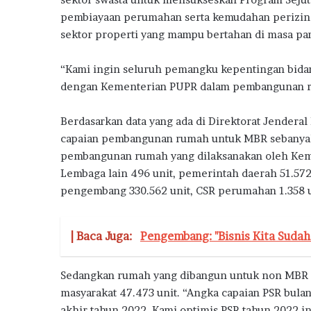
a
pembiayaan perumahan serta kemudahan perizinan
sektor properti yang mampu bertahan di masa pa
“Kami ingin seluruh pemangku kepentingan bida
dengan Kementerian PUPR dalam pembangunan ru
Berdasarkan data yang ada di Direktorat Jendera
capaian pembangunan rumah untuk MBR sebanyak 72
pembangunan rumah yang dilaksanakan oleh Kem
Lembaga lain 496 unit, pemerintah daerah 51.572
pengembang 330.562 unit, CSR perumahan 1.358 un
| Baca Juga:
Pengembang: "Bisnis Kita Suda
Sedangkan rumah yang dibangun untuk non MBR 2
masyarakat 47.473 unit. “Angka capaian PSR bula
akhir tahun 2022. Kami optimis PSR tahun 2022 ini 