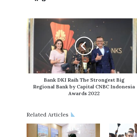
bsi
ce
te
bo
ok
B
a
n
k
D
K
I
R
a
i
Bank DKI Raih The Strongest Big
h
Regional Bank by Capital CNBC Indonesia
T
Awards 2022
h
e
S
Related Articles
t
r
o
n