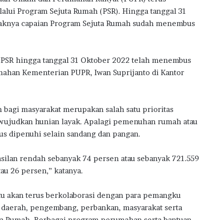
w
ui Program Sejuta Rumah (PSR). Hingga tanggal 31
a
daknya capaian Program Sejuta Rumah sudah menembus
r
d
s
2
 PSR hingga tanggal 31 Oktober 2022 telah menembus
0
umahan Kementerian PUPR, Iwan Suprijanto di Kantor
2
6
bagi masyarakat merupakan salah satu prioritas
wujudkan hunian layak. Apalagi pemenuhan rumah atau
rus dipenuhi selain sandang dan pangan.
ilan rendah sebanyak 74 persen atau sebanyak 721.559
au 26 persen,” katanya.
tu akan terus berkolaborasi dengan para pemangku
daerah, pengembang, perbankan, masyarakat serta
ta Rumah. Berbagai program perumahan serta bantuan