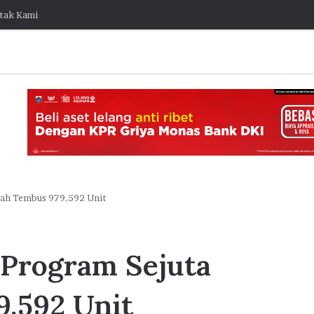
tak Kami
mah Tembus 979.592 Unit
J
a
 Program Sejuta
k
O
n
.592 Unit
e