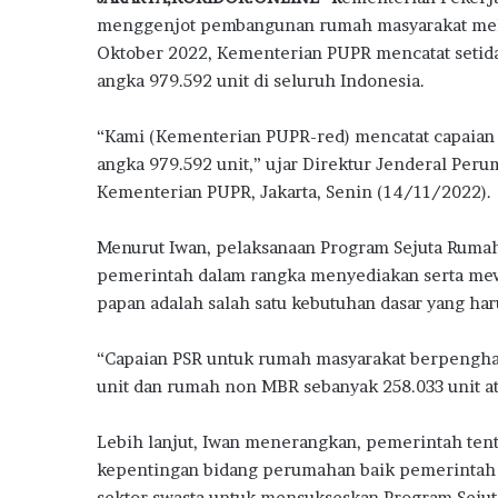
e
it
at
e
e
ar
l
menggenjot pembangunan rumah masyarakat melal
B
b
te
s
g
e
Oktober 2022, Kementerian PUPR mencatat seti
a
o
r
A
ra
angka 979.592 unit di seluruh Indonesia.
n
M
o
p
m
i
“Kami (Kementerian PUPR-red) mencatat capaian
k
p
l
angka 979.592 unit,” ujar Direktur Jenderal Per
i
Kementerian PUPR, Jakarta, Senin (14/11/2022).
k
i
R
Menurut Iwan, pelaksanaan Program Sejuta Rumah 
u
pemerintah dalam rangka menyediakan serta me
m
papan adalah salah satu kebutuhan dasar yang ha
a
h
“Capaian PSR untuk rumah masyarakat berpenghas
P
e
unit dan rumah non MBR sebanyak 258.033 unit at
r
t
Lebih lanjut, Iwan menerangkan, pemerintah ten
a
kepentingan bidang perumahan baik pemerintah 
m
sektor swasta untuk mensukseskan Program Seju