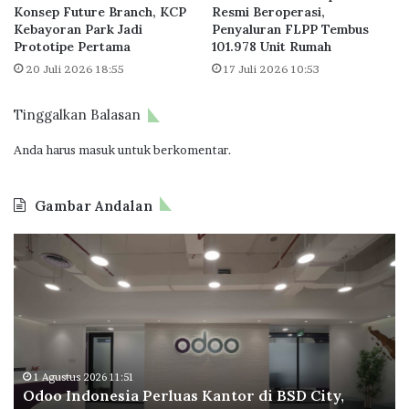
Konsep Future Branch, KCP
Resmi Beroperasi,
P
h
Kebayoran Park Jadi
Penyaluran FLPP Tembus
e
T
Prototipe Pertama
101.978 Unit Rumah
k
e
20 Juli 2026 18:55
17 Juli 2026 10:53
e
m
r
b
j
u
Tinggalkan Balasan
a
s
S
9
Anda harus
masuk
untuk berkomentar.
e
7
k
9
Gambar Andalan
t
.
o
5
O
B
r
9
d
P
I
2
o
T
n
U
o
a
f
n
I
p
o
i
n
e
r
t
d
r
m
o
a
a
1 Agustus 2026 11:51
Odoo Indonesia Perluas Kantor di BSD City,
n
C
l