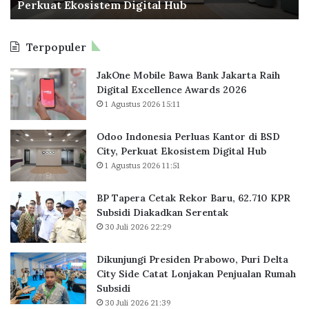
Perkuat Ekosistem Digital Hub
e
e
s
t
i
a
Terpopuler
a
k
P
R
JakOne Mobile Bawa Bank Jakarta Raih
e
e
Digital Excellence Awards 2026
r
k
1 Agustus 2026 15:11
l
o
u
r
a
B
Odoo Indonesia Perluas Kantor di BSD
s
a
City, Perkuat Ekosistem Digital Hub
K
r
1 Agustus 2026 11:51
a
u
n
,
BP Tapera Cetak Rekor Baru, 62.710 KPR
t
6
Subsidi Diakadkan Serentak
o
2
30 Juli 2026 22:29
r
.
d
7
Dikunjungi Presiden Prabowo, Puri Delta
i
1
City Side Catat Lonjakan Penjualan Rumah
B
0
Subsidi
S
K
30 Juli 2026 21:39
D
P