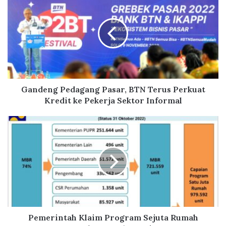
a
n
d
e
n
g
P
e
d
Gandeng Pedagang Pasar, BTN Terus Perkuat
a
Kredit ke Pekerja Sektor Informal
g
a
P
n
e
g
m
P
e
a
r
s
i
a
n
r
t
,
a
B
h
Pemerintah Klaim Program Sejuta Rumah