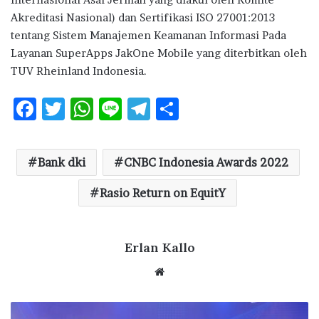
Akreditasi Nasional) dan Sertifikasi ISO 27001:2013
tentang Sistem Manajemen Keamanan Informasi Pada
Layanan SuperApps JakOne Mobile yang diterbitkan oleh
TUV Rheinland Indonesia.
F
T
W
Li
T
S
ac
w
h
n
el
h
e
it
at
e
e
ar
Bank dki
CNBC Indonesia Awards 2022
b
te
s
g
e
o
r
A
Rasio Return on EquitY
ra
o
p
m
k
p
Erlan Kallo
We
bsi
te
G