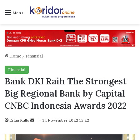
Menu
Home
/
Finansial
Finansial
Bank DKI Raih The Strongest
Big Regional Bank by Capital
CNBC Indonesia Awards 2022
Erlan Kallo
S
14 November 2022 15:22
e
n