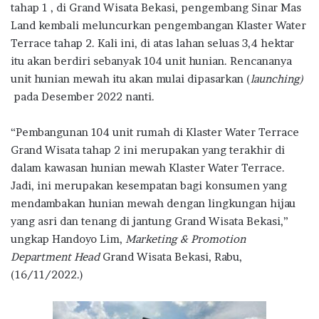
b
te
s
g
e
tahap 1 , di Grand Wisata Bekasi, pengembang Sinar Mas
o
r
A
ra
Land kembali meluncurkan pengembangan Klaster Water
Terrace tahap 2. Kali ini, di atas lahan seluas 3,4 hektar
o
p
m
itu akan berdiri sebanyak 104 unit hunian. Rencananya
k
p
unit hunian mewah itu akan mulai dipasarkan (
launching)
pada Desember 2022 nanti.
“Pembangunan 104 unit rumah di Klaster Water Terrace
Grand Wisata tahap 2 ini merupakan yang terakhir di
dalam kawasan hunian mewah Klaster Water Terrace.
Jadi, ini merupakan kesempatan bagi konsumen yang
mendambakan hunian mewah dengan lingkungan hijau
yang asri dan tenang di jantung Grand Wisata Bekasi,”
ungkap Handoyo Lim,
Marketing & Promotion
Department Head
Grand Wisata Bekasi, Rabu,
(16/11/2022.)