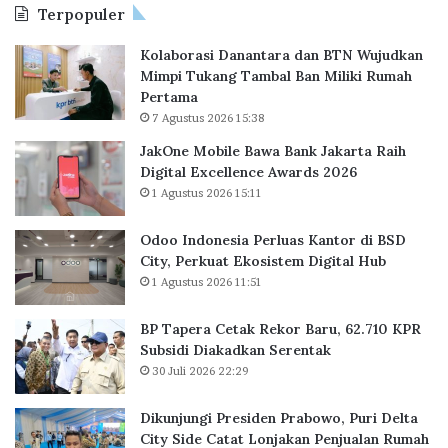
Terpopuler
a
P
Kolaborasi Danantara dan BTN Wujudkan
e
Mimpi Tukang Tambal Ban Miliki Rumah
r
Pertama
l
7 Agustus 2026 15:38
u
a
JakOne Mobile Bawa Bank Jakarta Raih
s
Digital Excellence Awards 2026
K
1 Agustus 2026 15:11
a
n
Odoo Indonesia Perluas Kantor di BSD
t
City, Perkuat Ekosistem Digital Hub
o
1 Agustus 2026 11:51
r
d
BP Tapera Cetak Rekor Baru, 62.710 KPR
i
Subsidi Diakadkan Serentak
B
30 Juli 2026 22:29
S
D
C
Dikunjungi Presiden Prabowo, Puri Delta
i
City Side Catat Lonjakan Penjualan Rumah