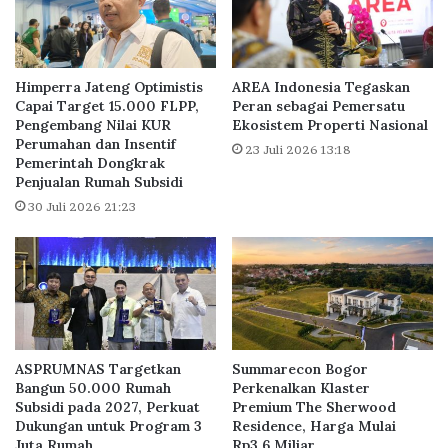
u
B
m
i
a
d
h
i
Himperra Jateng Optimistis
AREA Indonesia Tegaskan
T
k
Capai Target 15.000 FLPP,
Peran sebagai Pemersatu
e
Pengembang Nilai KUR
Ekosistem Properti Nasional
K
Perumahan dan Insentif
m
P
23 Juli 2026 13:18
Pemerintah Dongkrak
b
R
Penjualan Rumah Subsidi
u
B
s
30 Juli 2026 21:23
a
9
r
7
u
9
R
.
p
5
1
9
,
2
5
ASPRUMNAS Targetkan
Summarecon Bogor
U
T
Bangun 50.000 Rumah
Perkenalkan Klaster
n
r
Subsidi pada 2027, Perkuat
Premium The Sherwood
i
i
Dukungan untuk Program 3
Residence, Harga Mulai
t
l
Juta Rumah
Rp3,6 Miliar