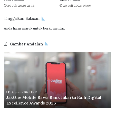
i
20 Juli 2026 21:13
20 Juli 2026 19:09
u
n
Tinggalkan Balasan
Anda harus
masuk
untuk berkomentar.
Gambar Andalan
O
d
o
o
I
n
d
o
1 Agustus 2026 11:51
 Digital
Odoo Indonesia Perluas Kantor di BSD Cit
n
Perkuat Ekosistem Digital Hub
e
s
i