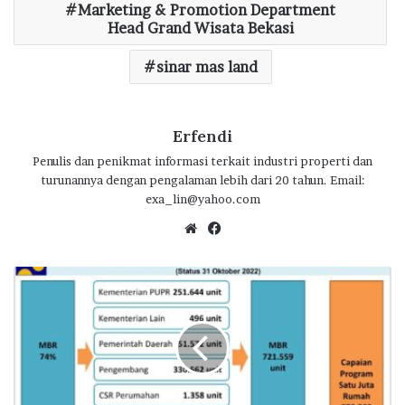
Marketing & Promotion Department
Head Grand Wisata Bekasi
sinar mas land
Erfendi
Penulis dan penikmat informasi terkait industri properti dan
turunannya dengan pengalaman lebih dari 20 tahun. Email:
exa_lin@yahoo.com
We
Fa
bsi
ce
te
bo
P
ok
e
m
e
r
i
n