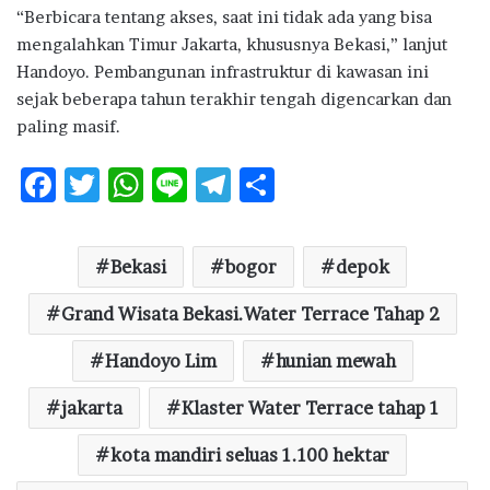
“Berbicara tentang akses, saat ini tidak ada yang bisa
mengalahkan Timur Jakarta, khususnya Bekasi,” lanjut
Handoyo. Pembangunan infrastruktur di kawasan ini
sejak beberapa tahun terakhir tengah digencarkan dan
paling masif.
F
T
W
Li
T
S
ac
w
h
n
el
h
e
it
at
e
e
ar
Bekasi
bogor
depok
b
te
s
g
e
o
Grand Wisata Bekasi.Water Terrace Tahap 2
r
A
ra
o
p
m
Handoyo Lim
hunian mewah
k
p
jakarta
Klaster Water Terrace tahap 1
kota mandiri seluas 1.100 hektar