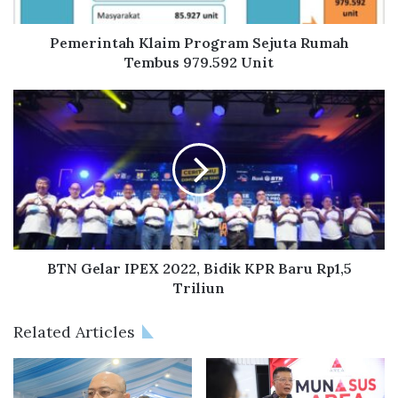
t
a
h
Pemerintah Klaim Program Sejuta Rumah
K
Tembus 979.592 Unit
l
a
B
i
T
m
N
P
G
r
e
o
l
g
a
r
r
a
I
m
P
BTN Gelar IPEX 2022, Bidik KPR Baru Rp1,5
S
E
Triliun
e
X
j
2
Related Articles
u
0
t
2
a
2
R
,