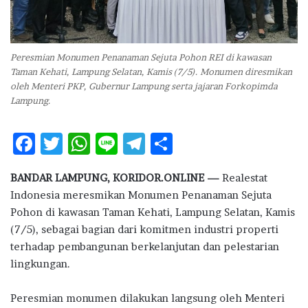
Peresmian Monumen Penanaman Sejuta Pohon REI di kawasan
Taman Kehati, Lampung Selatan, Kamis (7/5). Monumen diresmikan
oleh Menteri PKP, Gubernur Lampung serta jajaran Forkopimda
Lampung.
F
T
W
Li
T
S
ac
w
h
n
el
h
BANDAR LAMPUNG, KORIDOR.ONLINE —
Realestat
e
it
at
e
e
ar
Indonesia
meresmikan Monumen Penanaman Sejuta
b
te
s
g
e
Pohon di kawasan Taman Kehati,
Lampung Selatan
, Kamis
o
r
A
ra
(7/5), sebagai bagian dari komitmen industri properti
terhadap pembangunan berkelanjutan dan pelestarian
o
p
m
lingkungan.
k
p
Peresmian monumen dilakukan langsung oleh Menteri