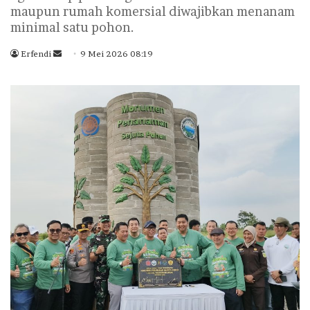
maupun rumah komersial diwajibkan menanam
minimal satu pohon.
Erfendi
S
9 Mei 2026 08:19
e
n
d
a
n
e
m
a
i
l