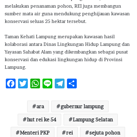
melakukan penanaman pohon, REI juga membangun
sumber mata air guna mendukung penghijauan kawasan
konservasi seluas 25 hektar tersebut.
Taman Kehati Lampung merupakan kawasan hasil
kolaborasi antara Dinas Lingkungan Hidup Lampung dan
Yayasan Sahabat Alam yang dikembangkan sebagai pusat
konservasi dan edukasi lingkungan hidup di Provinsi
Lampung.
F
T
W
Li
T
S
ac
w
h
n
el
h
e
it
at
e
e
ar
ara
gubernur lampung
b
te
s
g
e
o
hut rei ke 54
r
A
ra
Lampung Selatan
o
p
m
Menteri PKP
rei
sejuta pohon