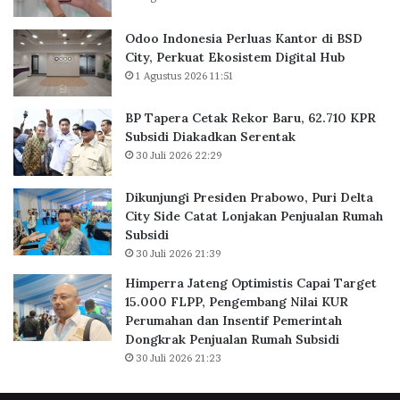
6
u
r
P
a
B
Odoo Indonesia Perluas Kantor di BSD
a
s
a
City, Perkuat Ekosistem Digital Hub
s
K
r
1 Agustus 2026 11:51
i
a
u
e
n
,
n
BP Tapera Cetak Rekor Baru, 62.710 KPR
t
6
Subsidi Diakadkan Serentak
o
2
30 Juli 2026 22:29
r
.
d
7
Dikunjungi Presiden Prabowo, Puri Delta
i
1
City Side Catat Lonjakan Penjualan Rumah
B
0
Subsidi
S
K
30 Juli 2026 21:39
D
P
C
R
Himperra Jateng Optimistis Capai Target
i
S
15.000 FLPP, Pengembang Nilai KUR
t
u
Perumahan dan Insentif Pemerintah
y
b
Dongkrak Penjualan Rumah Subsidi
,
s
30 Juli 2026 21:23
P
i
e
d