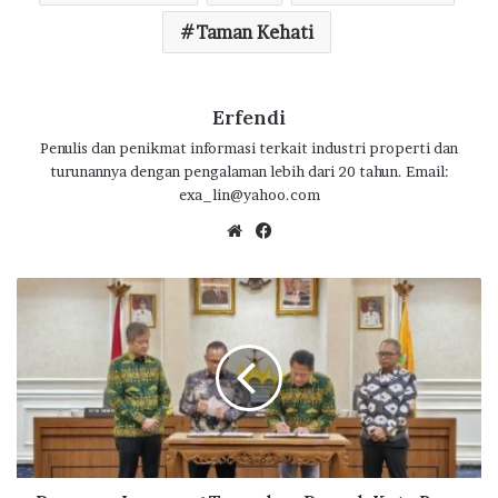
k
p
Taman Kehati
Erfendi
Penulis dan penikmat informasi terkait industri properti dan
turunannya dengan pengalaman lebih dari 20 tahun. Email:
exa_lin@yahoo.com
We
Fa
bsi
ce
te
bo
P
ok
e
m
p
r
o
v
L
a