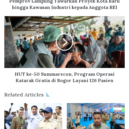
m
Pemprov Lampung Tawarkan Proyek Kota Baru
p
hingga Kawasan Industri kepada Anggota REI
u
n
H
g
U
T
T
a
k
w
e
a
-
r
5
k
0
a
S
n
u
HUT ke-50 Summarecon, Program Operasi
P
m
Katarak Gratis di Bogor Layani 126 Pasien
r
m
o
a
Related Articles
y
r
e
e
k
c
K
o
o
n
t
,