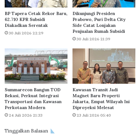
a
P
B
r
BP Tapera Cetak Rekor Baru,
Dikunjungi Presiden
a
o
62.710 KPR Subsidi
Prabowo, Puri Delta City
r
Diakadkan Serentak
Side Catat Lonjakan
g
Penjualan Rumah Subsidi
u
r
30 Juli 2026 22:29
h
a
30 Juli 2026 21:39
i
m
n
O
g
p
g
e
a
r
K
a
a
s
Summarecon Bangun TOD
Kawasan Transit Jadi
w
i
Bekasi, Perkuat Integrasi
Magnet Baru Properti
a
K
Transportasi dan Kawasan
Jakarta, Empat Wilayah Ini
s
a
Perkotaan Modern
Diproyeksi Melesat
a
t
24 Juli 2026 21:33
23 Juli 2026 05:40
n
a
I
r
n
a
Tinggalkan Balasan
d
k