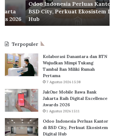
City,
KPR
Odoo Indonesia Perluas Kantor di
30 Juli 2026
Perkuat
Subsidi
BSD City, Perkuat Ekosistem Digital
BP Taper
Ekosistem
Diakadkan
6
Hub
KPR Sub
Digital
Serentak
Hub
Terpopuler
Kolaborasi Danantara dan BTN
Wujudkan Mimpi Tukang
Tambal Ban Miliki Rumah
Pertama
7 Agustus 2026 15:38
JakOne Mobile Bawa Bank
Jakarta Raih Digital Excellence
Awards 2026
1 Agustus 2026 15:11
Odoo Indonesia Perluas Kantor
di BSD City, Perkuat Ekosistem
Digital Hub