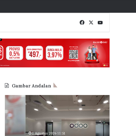
Facebook
X
YouTube
Gambar Andalan
Odoo
BP
Indonesia
Tapera
Perluas
Cetak
Kantor
Rekor
di
Baru,
BSD
62.710
1 Agustus 2026 11:51