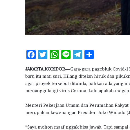
F
T
W
Li
T
S
ac
w
h
n
el
h
JAKARTA,KORIDOR—
Gara-gara pagebluk Covid-19
e
it
at
e
e
ar
baru itu mati suri. Hilang ditelan hiruk dan pik
b
te
s
g
e
agar proyek tersebut ditunda, bahkan ada yang m
o
r
A
ra
menanggulangi virus Corona. Lalu apakah megapro
o
p
m
Menteri Pekerjaan Umum dan Perumahan Rakyat 
k
p
merupakan kewenangan Presiden Joko Widodo (J
“Saya mohon maaf nggak bisa jawab. Tapi sampai