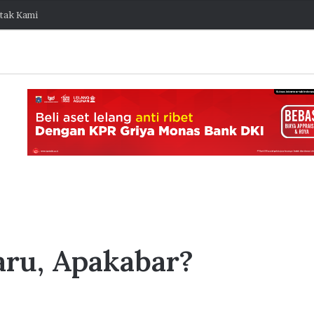
tak Kami
JakOne
Mobile
aru, Apakabar?
Bawa
Bank
Jakarta
Raih