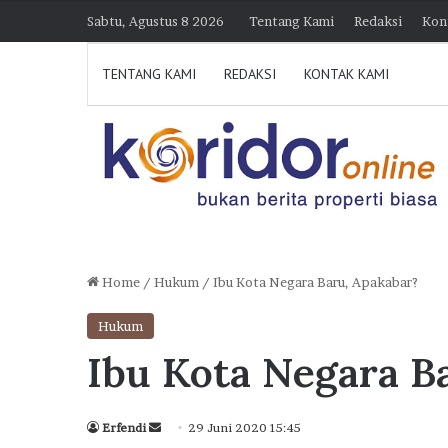
Sabtu, Agustus 8 2026
Tentang Kami
Redaksi
Kon
TENTANG KAMI
REDAKSI
KONTAK KAMI
Home
/
Hukum
/
Ibu Kota Negara Baru, Apakabar?
Kolaborasi
Hukum
Danantara
Ibu Kota Negara B
dan
BTN
Wujudkan
Send
Mimpi
Erfendi
29 Juni 2020 15:45
7 Agustus 2026 15:38