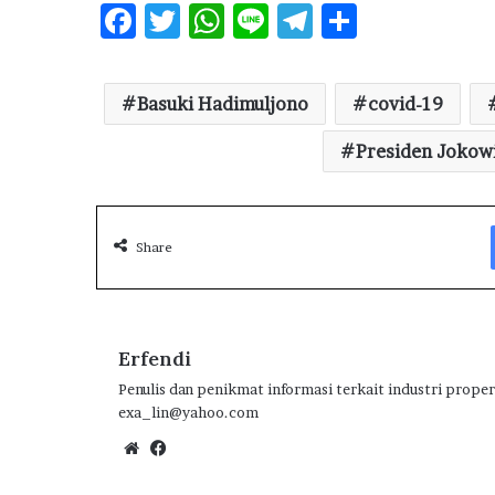
F
T
W
Li
T
S
ac
w
h
n
el
h
e
it
at
e
e
ar
Basuki Hadimuljono
covid-19
b
te
s
g
e
o
r
A
ra
Presiden Jokow
o
p
m
k
p
Share
Erfendi
Penulis dan penikmat informasi terkait industri proper
exa_lin@yahoo.com
Website
Facebook