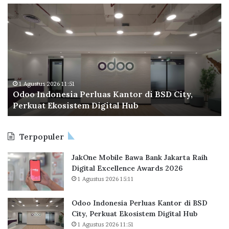
O
B
d
P
o
T
o
a
I
p
n
e
d
r
o
a
1 Agustus 2026 11:51
Odoo Indonesia Perluas Kantor di BSD City,
n
C
Perkuat Ekosistem Digital Hub
e
e
s
t
i
a
Terpopuler
a
k
P
R
JakOne Mobile Bawa Bank Jakarta Raih
e
e
Digital Excellence Awards 2026
r
k
1 Agustus 2026 15:11
l
o
u
r
a
B
Odoo Indonesia Perluas Kantor di BSD
s
a
City, Perkuat Ekosistem Digital Hub
K
r
1 Agustus 2026 11:51