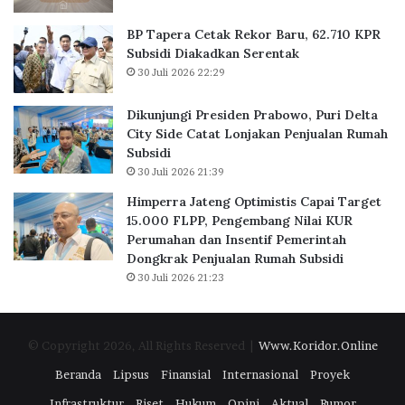
a
u
n
,
BP Tapera Cetak Rekor Baru, 62.710 KPR
t
6
Subsidi Diakadkan Serentak
o
2
30 Juli 2026 22:29
r
.
d
7
Dikunjungi Presiden Prabowo, Puri Delta
i
1
City Side Catat Lonjakan Penjualan Rumah
B
0
Subsidi
S
K
30 Juli 2026 21:39
D
P
C
R
Himperra Jateng Optimistis Capai Target
i
S
15.000 FLPP, Pengembang Nilai KUR
t
u
Perumahan dan Insentif Pemerintah
y
b
Dongkrak Penjualan Rumah Subsidi
,
s
30 Juli 2026 21:23
P
i
e
d
r
i
© Copyright 2026, All Rights Reserved |
Www.Koridor.Online
k
D
u
i
Beranda
Lipsus
Finansial
Internasional
Proyek
a
a
Infrastruktur
Riset
Hukum
Opini
Aktual
Rumor