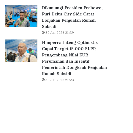
B
0
Dikunjungi Presiden Prabowo,
S
K
Puri Delta City Side Catat
D
P
Lonjakan Penjualan Rumah
C
R
Subsidi
i
S
30 Juli 2026 21:39
t
u
y
b
Himperra Jateng Optimistis
,
s
Capai Target 15.000 FLPP,
P
i
Pengembang Nilai KUR
e
d
Perumahan dan Insentif
r
i
Pemerintah Dongkrak Penjualan
k
D
Rumah Subsidi
u
i
30 Juli 2026 21:23
a
a
t
k
E
a
k
d
o
k
s
a
i
n
s
S