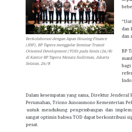
h
bebe
a
n
d
“Unt
a
dan 
n
dan 
I
Berkolaborasi dengan Japan Housing Finance
n
(JHF), BP Tapera menggelar Seminar Transit
s
BP T
Oriented Development (TOD) pada Senin (26/8)
e
di Kantor BP Tapera Menara Sudirman, Jakarta
manf
n
Selatan, 26/8
bagi
t
refe
i
Indo
f
P
e
Dalam kesempatan yang sama, Direktur Jenderal 
m
Perumahan, Triono Junoasmono Kementerian Pe
e
untuk mendukung pengembangan dan implement
r
sangat optimis bahwa TOD dapat berkontribusi si
i
pesat.
n
t