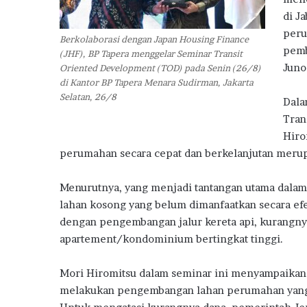
m
di J
a
peru
h
Berkolaborasi dengan Japan Housing Finance
S
pemb
(JHF), BP Tapera menggelar Seminar Transit
u
Jun
Oriented Development (TOD) pada Senin (26/8)
b
di Kantor BP Tapera Menara Sudirman, Jakarta
s
Selatan, 26/8
Dala
i
Tran
d
i
Hiro
perumahan secara cepat dan berkelanjutan merup
Menurutnya, yang menjadi tantangan utama dala
lahan kosong yang belum dimanfaatkan secara ef
dengan pengembangan jalur kereta api, kurangny
apartement/kondominium bertingkat tinggi.
Mori Hiromitsu dalam seminar ini menyampaikan
melakukan pengembangan lahan perumahan yang t