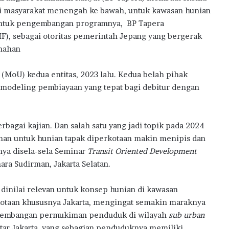
w
gi masyarakat menengah ke bawah, untuk kawasan hunian
a
 Untuk pengembangan programnya, BP Tapera
r
), sebagai otoritas pemerintah Jepang yang bergerak
d
s
mahan
2
0
 (MoU) kedua entitas, 2023 lalu. Kedua belah pihak
2
modeling pembiayaan yang tepat bagi debitur dengan
6
bagai kajian. Dan salah satu yang jadi topik pada 2024
ahan untuk hunian tapak diperkotaan makin menipis dan
nya disela-sela Seminar
Transit Oriented Development
ra Sudirman, Jakarta Selatan.
dinilai relevan untuk konsep hunian di kawasan
otaan khususnya Jakarta, mengingat semakin maraknya
embangan permukiman penduduk di wilayah
sub urban
tar Jakarta yang sebagian penduduknya memiliki