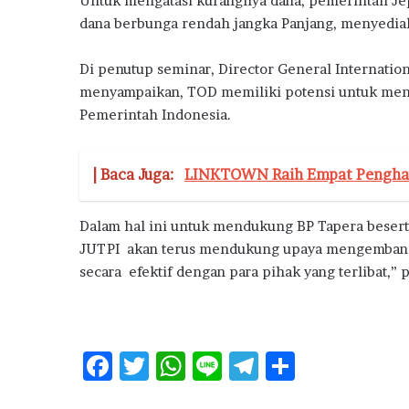
Untuk mengatasi kurangnya dana, pemerintah J
dana berbunga rendah jangka Panjang, menyedia
Di penutup seminar, Director General Internation
menyampaikan, TOD memiliki potensi untuk men
Pemerintah Indonesia.
| Baca Juga:
LINKTOWN Raih Empat Penghar
Dalam hal ini untuk mendukung BP Tapera besert
JUTPI akan terus mendukung upaya mengemba
secara efektif dengan para pihak yang terlibat,”
F
T
W
Li
T
S
ac
w
h
n
el
h