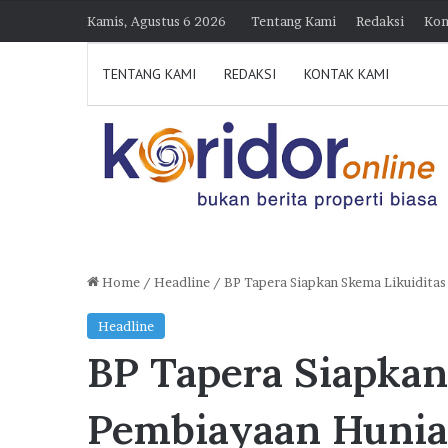
Kamis, Agustus 6 2026
Tentang Kami
Redaksi
Kon
TENTANG KAMI
REDAKSI
KONTAK KAMI
Home
/
Headline
/
BP Tapera Siapkan Skema Likuidit
H
Headline
i
BP Tapera Siapkan
m
p
30 Juli 2026 21:23
e
Himperra Jateng Optimi
Pembiayaan Huni
r
Target 15.000 FLPP, Pe