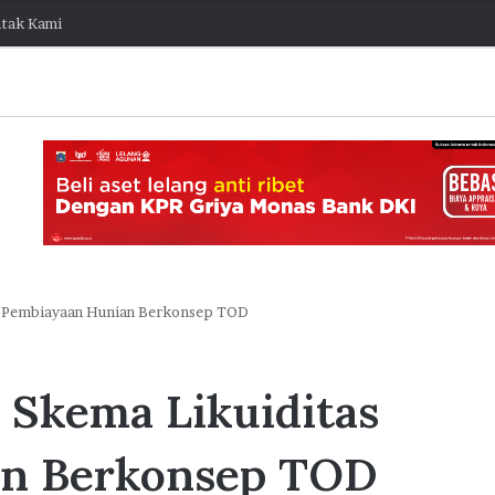
tak Kami
as Pembiayaan Hunian Berkonsep TOD
J
a
 Skema Likuiditas
k
O
stis Capai
n
an Berkonsep TOD
e
ngembang