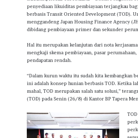
e
it
at
e
e
ar
g
penyediaan likuiditas pembiayaan terjangkau ba
e
b
te
s
g
e
berbasis Transit Oriented Development (TOD).
m
o
r
A
ra
menggandeng Japan Housing Finance Agency (JHF
b
a
dibidang pembiayaan primer dan sekunder peru
o
p
m
n
k
p
g
Hal itu merupakan kelanjutan dari nota kerjasama
N
mengkaji skema pembiayaan, pasar perumahaan, 
i
pendapatan rendah.
l
a
i
“Dalam kurun waktu itu sudah kita kembangkan ber
K
ini adalah konsep hunian berbasis TOD. Ketika l
U
mahal, TOD merupakan salah satu solusi,” terang
R
(TOD) pada Senin (26/8) di Kantor BP Tapera Mena
P
e
r
TOD 
u
perk
m
perk
a
sepu