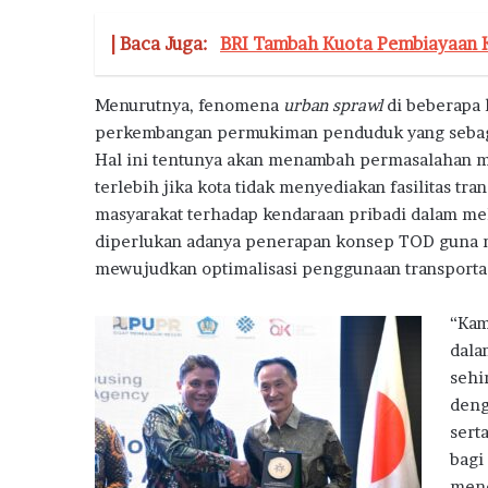
a
h
| Baca Juga:
BRI Tambah Kuota Pembiayaan 
D
o
Menurutnya, fenomena
urban sprawl
di beberapa 
n
perkembangan permukiman penduduk yang sebagia
g
k
Hal ini tentunya akan menambah permasalahan mo
r
terlebih jika kota tidak menyediakan fasilitas 
a
masyarakat terhadap kendaraan pribadi dalam mel
k
diperlukan adanya penerapan konsep TOD guna 
P
mewujudkan optimalisasi penggunaan transporta
e
n
j
“Kam
u
dala
a
sehi
l
deng
a
n
sert
R
bagi
u
mene