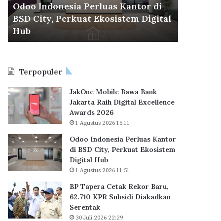
d
r
Odoo Indonesia Perluas Kantor di
30 Juli 2026
o
a
BSD City, Perkuat Ekosistem Digital
BP Taper
n
C
6
Hub
KPR Sub
e
e
s
t
i
a
a
k
Terpopuler
P
R
e
e
JakOne Mobile Bawa Bank
r
k
Jakarta Raih Digital Excellence
l
o
Awards 2026
u
r
1 Agustus 2026 15:11
a
B
s
a
Odoo Indonesia Perluas Kantor
K
r
di BSD City, Perkuat Ekosistem
a
u
Digital Hub
n
,
1 Agustus 2026 11:51
t
6
BP Tapera Cetak Rekor Baru,
o
2
62.710 KPR Subsidi Diakadkan
r
.
Serentak
d
7
i
30 Juli 2026 22:29
1