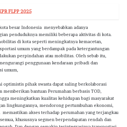
KPR FLPP 2025
kota besar Indonesia menyebabkan adanya
n penduduknya memiliki beberapa aktivitas di kota.
bilitas di kota seperti meningkatnya kemacetan,
transportasi umum yang berdampak pada ketergantungan
akukan perpindahan atau mobilitas. Oleh sebab itu,
mengurangi penggunaan kendaraan pribadi dan
si umum,
i optimistis pihak swasta dapat saling berkolaborasi
m memberikan bantuan Perumahan berbasis TOD,
ngga meningkatkan kualitas kehidupan bagi masyarakat
an lingkungannya, mendorong pertumbuhan ekonomi,
a memastikan akses terhadap perumahan yang terjangkau
 semua, khususnya segmen berpendapatan rendah dan
ngah. Dan dengan semakin terintegrasinya transportasi