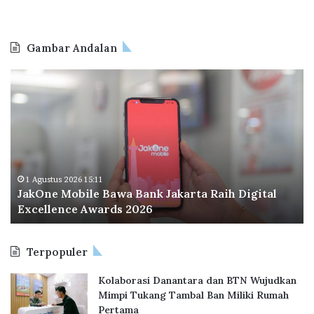
Gambar Andalan
J
O
a
d
k
o
O
o
n
I
e
n
M
d
o
o
1 Agustus 2026 15:11
JakOne Mobile Bawa Bank Jakarta Raih Digital
b
n
Excellence Awards 2026
i
e
l
s
e
i
Terpopuler
B
a
a
P
Kolaborasi Danantara dan BTN Wujudkan
w
e
Mimpi Tukang Tambal Ban Miliki Rumah
a
r
Pertama
B
l