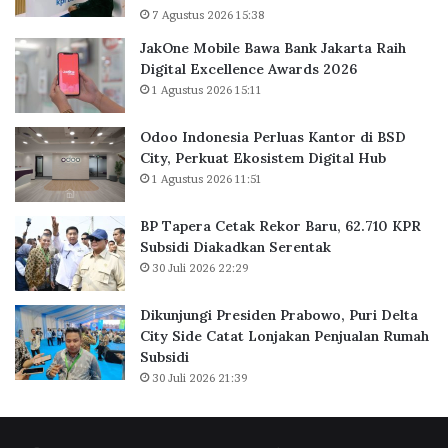
7 Agustus 2026 15:38
a
u
n
a
JakOne Mobile Bawa Bank Jakarta Raih
k
s
Digital Excellence Awards 2026
J
K
1 Agustus 2026 15:11
a
a
k
n
Odoo Indonesia Perluas Kantor di BSD
a
t
City, Perkuat Ekosistem Digital Hub
r
o
1 Agustus 2026 11:51
t
r
a
d
BP Tapera Cetak Rekor Baru, 62.710 KPR
R
i
Subsidi Diakadkan Serentak
a
B
30 Juli 2026 22:29
i
S
h
D
D
C
Dikunjungi Presiden Prabowo, Puri Delta
i
i
City Side Catat Lonjakan Penjualan Rumah
g
t
Subsidi
i
y
30 Juli 2026 21:39
t
,
a
P
l
e